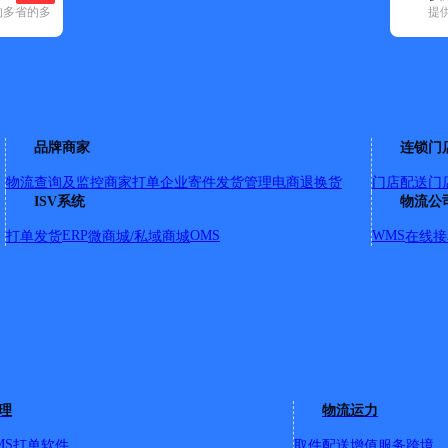
的多省的多
提
空已选
29)
申通快递(65)
顺丰速运(143)
速尔快递(14)
天地华宇(12)
优速快
23)
庐阳区(1)
蜀山区(7)
瑶海区(6)
长丰县(17)
品牌商家
连锁门
物流查询及监控
商家打单
企业寄件
发货管理
电商退换货
门店配送
门
ISV系统
物流公
ERP
OMS
WMS
打单发货
微商城/私域商城
在线接
理
物流运力
MS
打单软件
取件配送
增值服务
跨境