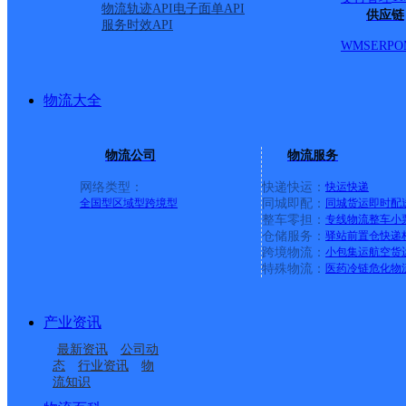
物流轨迹API
电子面单API
供应链
服务时效API
中国邮政集团有限公司安徽省庐江县同大邮政所
WMS
ERP
O
邮政国内
更多号码
地址：安徽省合肥市庐江县同大乡街道
派送范围:-
详情
物流大全
中国邮政集团有限公司安徽省庐江县郭河支局
物流公司
物流服务
邮政国内
更多号码
地址：安徽省合肥市庐江县郭河镇街道
派送范围:-
详情
网络类型：
快递快运：
快运
快递
全国型
区域型
跨境型
同城即配：
同城货运
即时配
整车零担：
专线物流
整车
小
中国邮政集团有限公司安徽省庐江县乐桥支局
仓储服务：
驿站
前置仓
快递
跨境物流：
小包集运
航空货
邮政国内
更多号码
地址：安徽省合肥市庐江县乐桥镇街道
特殊物流：
医药冷链
危化物
派送范围:-
详情
中国邮政集团有限公司安徽省庐江县罗埠邮政所
产业资讯
最新资讯
公司动
邮政国内
更多号码
地址：安徽省合肥市庐江县庐城镇罗埠街
态
行业资讯
物
派送范围:-
详情
流知识