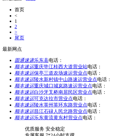
首页
<
1
2
>
尾页
最新网点
圆通速递
乐东县
电话：
顺丰速运
重庆垫江桂西大道营业站
电话：
顺丰速运
保亭三道农场速运营业点
电话：
顺丰速运
陵水新村镇中山路速运营业点
电话：
顺丰速运
重庆城口城岚路速运营业点
电话：
顺丰速运
白沙牙叉桥南居民区营业点
电话：
顺丰速运
可克达拉市营业点
电话：
顺丰速运
陵水英州英环东路营业点
电话：
顺丰速运
昌江石碌人民北路营业点
电话：
顺丰速运
乐东黄流黄东村营业点
电话：
优质服务 安全稳定
专属客服 7*24小时支撑