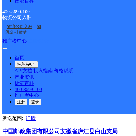
物流百科
中国邮政集团有限公司安徽省庐江县长岗邮政所
400-8699-100
邮政国内
更多号码
地址：安徽省合肥市庐江县长岗镇街道
物流公司入驻
派送范围:-
详情
物流公司入驻
物
流公司登录
中国邮政集团有限公司安徽省庐江县罗河支局
推广者中心
注册/登录
邮政国内
更多号码
地址：安徽省合肥市庐江县罗河镇街道
派送范围:-
详情
首页
快递鸟API
中国邮政集团有限公司安徽省庐江县缺口支局
API文档
接入指南
价格说明
产业资讯
邮政国内
更多号码
地址：安徽省合肥市庐江县缺口街道
物流百科
派送范围:-
详情
400-8699-100
推广者中心
中国邮政集团有限公司安徽省庐江县砖桥支局
注册
登录
邮政国内
更多号码
地址：安徽省合肥市庐江县矾山镇砖桥街
派送范围:-
详情
中国邮政集团有限公司安徽省庐江县白山支局