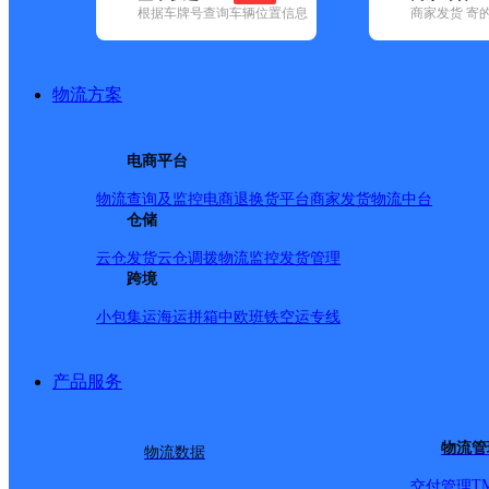
根据车牌号查询车辆位置信息
商家发货 寄
已选
城市：合肥市 ✕
快递：邮政国内 ✕
地区：庐江县 ✕
清
品牌:
不限
安能快递(12)
百世快递(37)
德邦快递(121)
极兔速递(
通快递(52)
物流方案
地区:
不限
包河区(29)
巢湖市(33)
肥东县(13)
肥西县(20)
庐江县(
邮政国内,庐江县,合肥市,快递网点
电商平台
中国邮政集团有限公司安徽省庐江县黄屯邮政所
物流查询及监控
电商退换货
平台商家发货
物流中台
仓储
邮政国内
更多号码
地址：安徽省合肥市庐江县龙桥黄屯街道
派送范围:-
详情
云仓发货
云仓调拨
物流监控
发货管理
跨境
中国邮政集团有限公司安徽省庐江县泥河支局
小包集运
海运拼箱
中欧班铁
空运专线
邮政国内
更多号码
地址：安徽省合肥市庐江县泥河镇街道
派送范围:-
详情
产品服务
中国邮政集团有限公司安徽省庐江县盛桥支局
物流管
物流数据
邮政国内
更多号码
地址：安徽省合肥市庐江县盛桥镇街道
派送范围:-
详情
T
交付管理