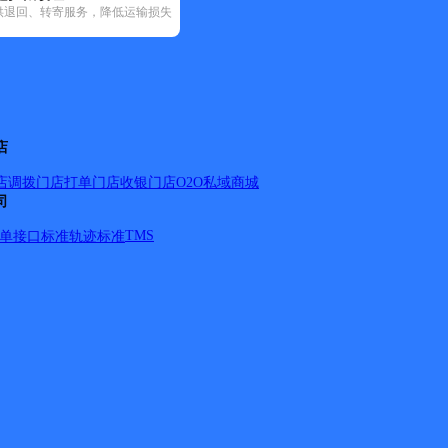
供退回、转寄服务，降低运输损失
递(31)
邮政国内(149)
圆通速递(58)
韵达速递(98)
宅急送(1)
中
店
店调拨
门店打单
门店收银
门店O2O
私域商城
司
TMS
单
接口标准
轨迹标准