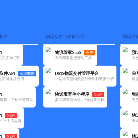
取件
物流交付与发货管理
物流增
在途监控
电子面单
快递查询
单号识别
上门取件
时效预测
I
物流管家SaaS
预
免费
流公司面单打印
专为商家物流管理工具
大
NEW
查询
取件API
DMS物流交付管理平台
单
智能调度
电商退换货必用
一站式智慧物流交付管理和数据分析
根
I
快送宝寄件小程序
智
NEW
调度，平均30分送达
多品牌智能比价，5元起寄全国
无
I
快
NEW
10+主流品牌
查
I
快
NEW