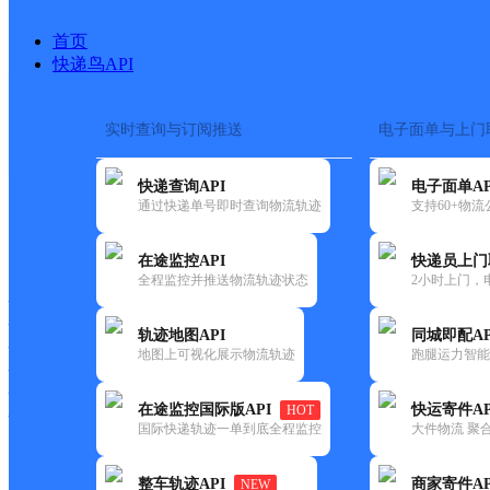
首页
快递鸟API
实时查询与订阅推送
电子面单与上门
搜索热词：
快递查询API
电子面单AP
首页
>
快递大全
>
快递网点
通过快递单号即时查询物流轨迹
支持60+物
快递大全
快运大全
快递时效
在途监控API
快递员上门
全程监控并推送物流轨迹状态
2小时上门，
快递公司
快递网点
轨迹地图API
同城即配AP
快递电话
地图上可视化展示物流轨迹
跑腿运力智能
快运公司
快运网点
在途监控国际版API
快运寄件AP
HOT
快运电话
国际快递轨迹一单到底全程监控
大件物流 聚合
查询
整车轨迹API
商家寄件AP
NEW
网点筛选