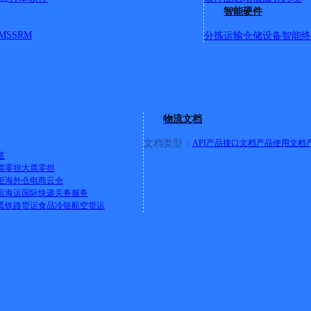
智能硬件
MS
SRM
分拣运输
仓储设备
智能终
物流文档
文档类型：
API产品接口文档
产品使用文档
送
票零担
大票零担
柜
海外仓
电商云仓
运
海运
国际快递
关务服务
流
铁路货运
食品冷链
航空货运
道