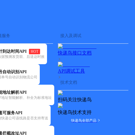
查快递
批量查询
值服务
接入及调试
计到达时间API
HOT
快递鸟接口文档
数据预测发货前、后送达时效
API调试工具
号自动识别API
据单号自动识别物流公司
技术文档
能地址解析API
序地址智能解析、补全为标准地址
扫码关注快递鸟
快递鸟技术支持
递可服务API
询快递公司该线路是否支持寄送
快递鸟全部产品
递拦截改址API