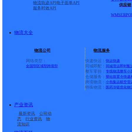
物流轨迹API
电子面单API
供应链
服务时效API
WMS
ERP
O
物流大全
物流公司
物流服务
网络类型：
快递快运：
快运
快递
全国型
区域型
跨境型
同城即配：
同城货运
即时配
整车零担：
专线物流
整车
小
仓储服务：
驿站
前置仓
快递
上一条：
中国邮政集团有限公司新疆维吾尔自治区叶城县乌
跨境物流：
小包集运
航空货
特殊物流：
医药冷链
危化物
周边网点
产业资讯
安徽庐江县公司泥河寄
合肥庐江县
最新资讯
公司动
合肥庐江县龙桥镇营业
庐江县盛桥镇合作点
存分部
态
行业资讯
物
流知识
UH合肥庐江A
庐江县汤池镇合作点
部
ID9165