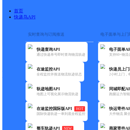
首页
快递鸟API
实时查询与订阅推送
电子面单与上门
搜索热词：
在途监控
快递查询API
电子面单AP
快递大全
快运大全
快递时效
通过快递单号即时查询物流轨迹
支持60+物
在途监控API
快递员上门
快递公司
全程监控并推送物流轨迹状态
2小时上门，
快递网点
电话大全
轨迹地图API
同城即配AP
地图上可视化展示物流轨迹
跑腿运力智能
邮政
中国邮政集团有限公司安徽省
在途监控国际版API
快运寄件AP
HOT
国内
国际快递轨迹一单到底全程监控
大件物流 聚合
更新时间：2021-12-03 00:00:00
整车轨迹API
商家寄件AP
NEW