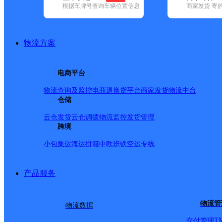
根据车牌号查询车辆位置信息
商家发货 寄
基本信息
所属快递：邮政国内
物流方案
所属区域：安徽省-合肥市-庐江县
网点电话：
网点地址：安徽省合肥市庐江县泥河镇街道
电商平台
网点负责人：
物流查询及监控
电商退换货
平台商家发货
物流中台
仓储
派送范围
云仓发货
云仓调拨
物流监控
发货管理
跨境
-
小包集运
海运拼箱
中欧班铁
空运专线
产品服务
物流管
物流数据
T
交付管理