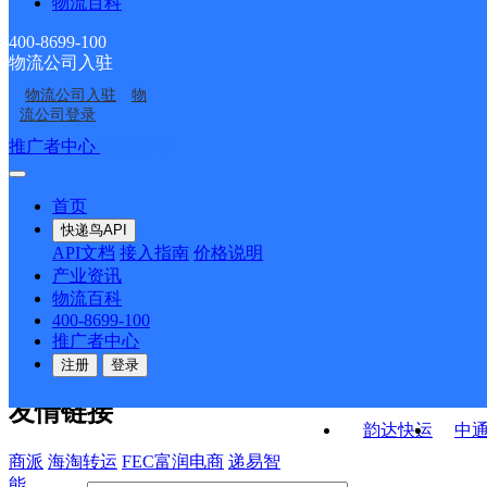
物流百科
合肥庐江县乡镇营业部
合肥庐江县世纪大道营
ID5242
庐江县安徽省白湖监狱
庐江县汤池镇合作点
业部
400-8699-100
物流公司入驻
中国邮政集团有限公司
中国邮政集团有限公司
管理分局合作点ID10056
ID1651
物流公司入驻
物
中国邮政集团有限公司
中国邮政集团有限公司
安徽省庐江县石头支局
安徽省庐江县长江路邮
流公司登录
安徽省庐江县矾山支局
安徽省庐江县金牛支局
政所
接口API
推广者中心
注册/登录
快运查询
API接口文档
FAQ/帮助文档
快递鸟
宏行中运物流
首页
API接口
DEMO下载
快递鸟API
百世快运
邦
API文档
接入指南
价格说明
关于我们
德邦快递
高
产业资讯
物流百科
华企快运
环
公司介绍
企业动态
联系我们
法律声
400-8699-100
京东快运
聚
明
合作伙伴
快递鸟接口服务协议
用
推广者中心
户隐私政策
速佳达快运
注册
登录
易达快运
驿
友情链接
韵达快运
中
商派
海淘转运
FEC富润电商
递易智
能