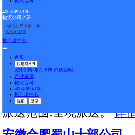
物流百科
400-8699-100
申通快递
更多号码
地址
物流公司入驻
物流公司入驻
物
派送范围:全境派送。
详
流公司登录
推广者中心
注册/登录
安徽合肥华府公司
首页
快递鸟API
API文档
接入指南
价格说明
申通快递
更多号码
地址
产业资讯
物流百科
400-8699-100
场内
推广者中心
注册
登录
派送范围:全境派送。
详
安徽合肥蜀山十部公司