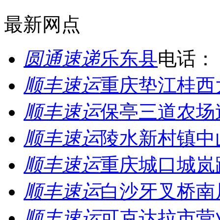
最新网点
圆通速递
乐东县
电话：
顺丰速运
重庆垫江桂西
顺丰速运
保亭三道农场
顺丰速运
陵水新村镇中
顺丰速运
重庆城口城岚
顺丰速运
白沙牙叉桥南
顺丰速运
可克达拉市营