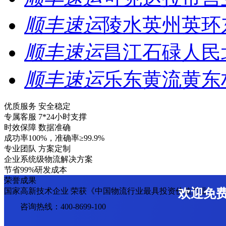
顺丰速运
陵水英州英环
顺丰速运
昌江石碌人民
顺丰速运
乐东黄流黄东
优质服务 安全稳定
专属客服 7*24小时支撑
时效保障 数据准确
成功率100%，准确率≥99.9%
专业团队 方案定制
企业系统级物流解决方案
节省99%研发成本
荣誉成果
国家高新技术企业 荣获《中国物流行业最具投资价值企业》
欢迎免
咨询热线：400-8699-100