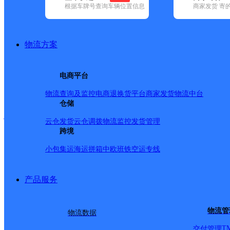
根据车牌号查询车辆位置信息
商家发货 寄
已选
城市：合肥市 ✕
快递：申通快递 ✕
清空已选
品牌:
不限
安能快递(12)
百世快递(37)
德邦快递(121)
极兔速递(
政国内(149)
圆通速递(58)
韵达速递(98)
宅急送(1)
中通快递(52)
物流方案
地区:
不限
(4)
包河区(13)
巢湖市(4)
肥东县(5)
合肥经济技术开发
申通快递,合肥市,快递网
电商平台
物流查询及监控
电商退换货
平台商家发货
物流中台
安徽肥东公司
仓储
云仓发货
云仓调拨
物流监控
发货管理
跨境
申通快递
更多号码
地址：
小包集运
海运拼箱
中欧班铁
空运专线
辉厂房内第8号厂房
产品服务
派送范围:肥东县城、店
物流管
物流数据
T
交付管理