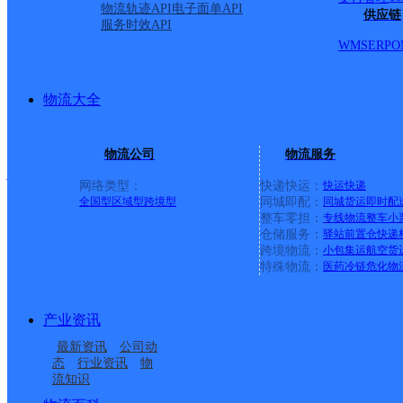
镇、长临河镇、西山驿镇
物流轨迹API
电子面单API
供应链
服务时效API
八斗镇、陈集镇、张集乡
WMS
ERP
O
回族满族乡、元疃镇、白
物流大全
安徽合肥瑶海东部公司
物流公司
物流服务
网络类型：
快递快运：
快运
快递
全国型
区域型
跨境型
同城即配：
同城货运
即时配
整车零担：
专线物流
整车
小
申通快递
更多号码
地址
仓储服务：
驿站
前置仓
快递
跨境物流：
小包集运
航空货
特殊物流：
医药冷链
危化物
路交口（合肥一帆机动车
派送范围:全境派送。
详
产业资讯
最新资讯
公司动
态
行业资讯
物
流知识
安徽合肥包河二部公司