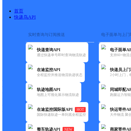
首页
快递鸟API
实时查询与订阅推送
电子面单与上门
搜索热词：
在途监控
快递查询API
电子面单AP
首页
>
快递大全
>
快递网点
通过快递单号即时查询物流轨迹
支持60+物
快递大全
快运大全
快递时效
在途监控API
快递员上门
全程监控并推送物流轨迹状态
2小时上门，
快递公司
快递网点
轨迹地图API
同城即配AP
快递电话
地图上可视化展示物流轨迹
跑腿运力智能
快运公司
快运网点
在途监控国际版API
快运寄件AP
HOT
快运电话
国际快递轨迹一单到底全程监控
大件物流 聚合
查询
整车轨迹API
商家寄件AP
NEW
网点筛选