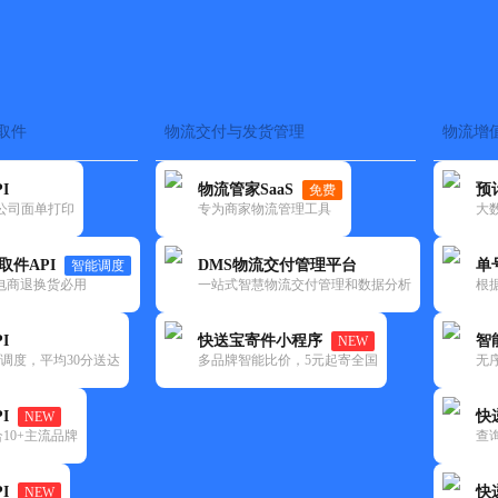
取件
物流交付与发货管理
物流增
在途监控
电子面单
快递查询
单号识别
上门取件
时效预测
I
物流管家SaaS
预
免费
流公司面单打印
专为商家物流管理工具
大
NEW
查询
取件API
DMS物流交付管理平台
单
智能调度
电商退换货必用
一站式智慧物流交付管理和数据分析
根
I
快送宝寄件小程序
智
NEW
调度，平均30分送达
多品牌智能比价，5元起寄全国
无
I
快
NEW
10+主流品牌
查
I
快
NEW