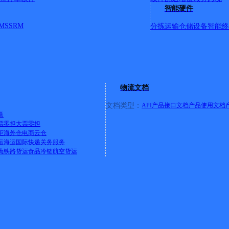
智能硬件
MS
SRM
分拣运输
仓储设备
智能终
物流文档
20号商铺
文档类型：
API产品接口文档
产品使用文档
送
票零担
大票零担
柜
海外仓
电商云仓
运
海运
国际快递
关务服务
进（漕冲糖酒城向南200米路东）
流
铁路货运
食品冷链
航空货运
林高中北300米