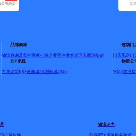
的多省的多
提
29)
申通快递(65)
顺丰速运(143)
速尔快递(14)
天地华宇(12)
优速快
阳区(1)
蜀山区(1)
瑶海区(5)
长丰县(1)
品牌商家
连锁门
物流查询及监控
商家打单
企业寄件
发货管理
电商退换货
门店配送
门
ISV系统
物流公
ERP
OMS
WMS
打单发货
微商城/私域商城
在线接
城J区七街OH134号
理
物流运力
1单元1层101室
MS
打单软件
取件配送
增值服务
跨境