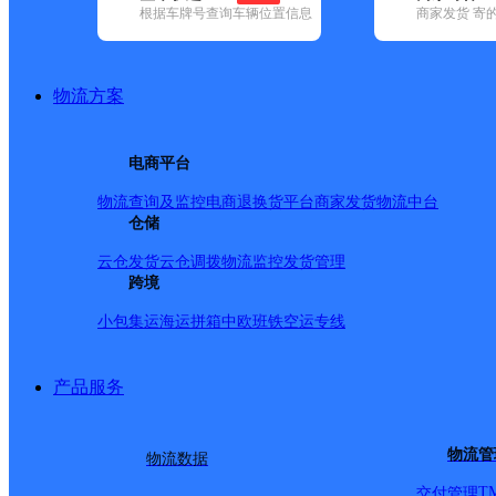
根据车牌号查询车辆位置信息
商家发货 寄
已选
城市：合肥市 ✕
快递：天地华宇 ✕
清空已选
品牌:
不限
安能快递(12)
百世快递(37)
德邦快递(121)
极兔速递(
通快递(52)
物流方案
地区:
不限
巢湖市(2)
肥西县(1)
合肥高新技术产业开发区(1)
庐
天地华宇,合肥市,快递网点
电商平台
合肥P1
物流查询及监控
电商退换货
平台商家发货
物流中台
仓储
天地华宇
更多号码
地址：九顶山路与奎河路交口宝湾物流园
派送范围:-
详情
云仓发货
云仓调拨
物流监控
发货管理
跨境
合肥瑶海区淮海大道网点
小包集运
海运拼箱
中欧班铁
空运专线
天地华宇
更多号码
地址：安徽省合肥市瑶海区淮海大道京商商贸
派送范围:-
详情
产品服务
合肥庐阳区砀山路分公司
物流管
物流数据
天地华宇
更多号码
地址：安徽省合肥市庐阳区砀山路丰大苑7幢
派送范围:-
详情
T
交付管理