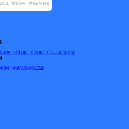
供退回、转寄服务，降低运输损失
递(31)
邮政国内(149)
圆通速递(58)
韵达速递(98)
宅急送(1)
中
店
店调拨
门店打单
门店收银
门店O2O
私域商城
司
TMS
单
接口标准
轨迹标准