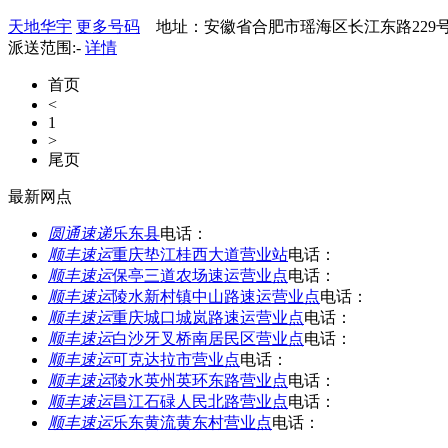
天地华宇
更多号码
地址：安徽省合肥市瑶海区长江东路229号
派送范围:-
详情
首页
<
1
>
尾页
最新网点
圆通速递
乐东县
电话：
顺丰速运
重庆垫江桂西大道营业站
电话：
顺丰速运
保亭三道农场速运营业点
电话：
顺丰速运
陵水新村镇中山路速运营业点
电话：
顺丰速运
重庆城口城岚路速运营业点
电话：
顺丰速运
白沙牙叉桥南居民区营业点
电话：
顺丰速运
可克达拉市营业点
电话：
顺丰速运
陵水英州英环东路营业点
电话：
顺丰速运
昌江石碌人民北路营业点
电话：
顺丰速运
乐东黄流黄东村营业点
电话：