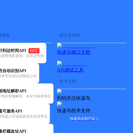
查快递
批量查询
值服务
接入及调试
计到达时间API
HOT
快递鸟接口文档
数据预测发货前、后送达时效
API调试工具
号自动识别API
据单号自动识别物流公司
技术文档
能地址解析API
序地址智能解析、补全为标准地址
扫码关注快递鸟
快递鸟技术支持
递可服务API
询快递公司该线路是否支持寄送
快递鸟全部产品
递拦截改址API