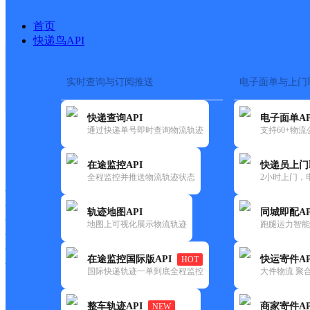
首页
快递鸟API
实时查询与订阅推送
电子面单与上门
搜索热词：
快递查询API
电子面单AP
首页
>
快递大全
>
快递网点
通过快递单号即时查询物流轨迹
支持60+物
快递大全
快运大全
快递时效
在途监控API
快递员上门
全程监控并推送物流轨迹状态
2小时上门，
快递公司
快递网点
轨迹地图API
同城即配AP
快递电话
地图上可视化展示物流轨迹
跑腿运力智能
快运公司
快运网点
在途监控国际版API
快运寄件AP
HOT
快运电话
国际快递轨迹一单到底全程监控
大件物流 聚合
查询
整车轨迹API
商家寄件AP
NEW
网点筛选