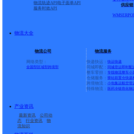
物流轨迹API
电子面单API
供应链
服务时效API
合肥长丰县凤霞路网点
WMS
ERP
O
天地华宇
更多号码
地址：安徽省合肥市长丰县凤霞路42号
派送范围:-
详情
物流大全
合肥蜀山区岳西路分公司
物流公司
物流服务
天地华宇
更多号码
地址：安徽省合肥市蜀山区西二环环东小区
派送范围:-
详情
网络类型：
快递快运：
快运
快递
全国型
区域型
跨境型
同城即配：
同城货运
即时配
整车零担：
专线物流
整车
小
合肥新站区长江东路分公司
仓储服务：
驿站
前置仓
快递
跨境物流：
小包集运
航空货
天地华宇
更多号码
地址：安徽省合肥市瑶海区长江东路229号
特殊物流：
医药冷链
危化物
派送范围:-
详情
巢湖居巢区武山路分公司
产业资讯
最新资讯
公司动
天地华宇
更多号码
地址：安徽省合肥市巢湖市槐林镇武山路槐
态
行业资讯
物
派送范围:-
详情
流知识