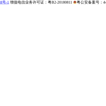
28号-1
增值电信业务许可证：粤B2-20180811
粤公安备案号：4403