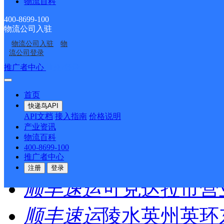
物流百科
400-8699-100
圆通速递
乐东县
电话：
物流公司入驻
物流公司入驻
物
顺丰速运
重庆垫江桂西
流公司登录
推广者中心
注册/登录
顺丰速运
保亭三道农场
首页
顺丰速运
陵水新村镇中
快递鸟API
API文档
接入指南
价格说明
产业资讯
顺丰速运
重庆城口城岚
物流百科
400-8699-100
顺丰速运
白沙牙叉桥南
推广者中心
注册
登录
顺丰速运
可克达拉市营
顺丰速运
陵水英州英环