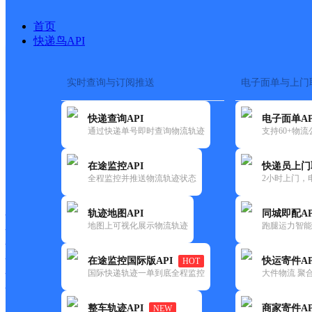
首页
快递鸟API
实时查询与订阅推送
电子面单与上门
搜索热词：
在途监控
快递查询API
电子面单AP
首页
>
快递大全
>
快递网
通过快递单号即时查询物流轨迹
支持60+物
在途监控API
快递员上门
快递大全
快运大全
快递时效
全程监控并推送物流轨迹状态
2小时上门，
轨迹地图API
同城即配AP
快递公司
地图上可视化展示物流轨迹
跑腿运力智能
快递网点
快递电话
快运公司
在途监控国际版API
快运寄件AP
HOT
国际快递轨迹一单到底全程监控
大件物流 聚合
快运网点
快运电话
整车轨迹API
商家寄件AP
NEW