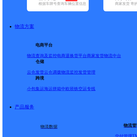
查询
根据车牌号查询车辆位置信息
商家发货 寄
网点筛选
物流方案
已选
城市：合肥市 ✕
快
电商平台
✕
清空已选
物流查询及监控
电商退换货
平台商家发货
物流中台
仓储
品牌:
不限
安能快递(12)
百世快递(37)
德邦快递(121)
极兔速递(
政国内(149)
圆通速递(58)
韵达速递(98)
宅急送(1)
中通快递(52)
云仓发货
云仓调拨
物流监控
发货管理
地区:
不限
包河区(29)
跨境
巢湖市(33)
肥东县(13)
肥西县(20)
庐江县(
邮政国内,庐阳区,合肥市
小包集运
海运拼箱
中欧班铁
空运专线
产品服务
中国邮政集团有限公司合
物流管
物流数据
邮政国内
更多号码
地址
T
交付管理