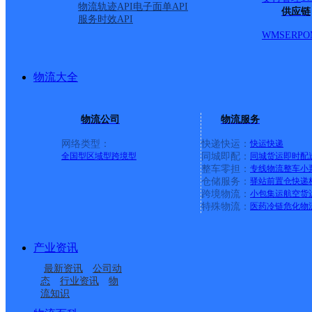
物流轨迹API
电子面单API
供应链
服务时效API
道与芜湖路交口电信大楼
WMS
ERP
O
派送范围:-
详情
物流大全
首页
物流公司
物流服务
网络类型：
快递快运：
快运
快递
<
全国型
区域型
跨境型
同城即配：
同城货运
即时配
整车零担：
专线物流
整车
小
1
仓储服务：
驿站
前置仓
快递
跨境物流：
小包集运
航空货
特殊物流：
医药冷链
危化物
>
尾页
产业资讯
最新资讯
公司动
态
行业资讯
物
最新网点
流知识