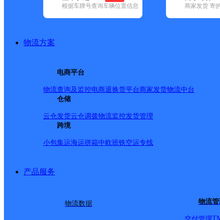
根据车牌号查询车辆位置信息
商家发货 寄
已选
城市：合肥市 ✕
快递：中通快递 ✕
地区：蜀山区 ✕
清
品牌:
不限
安能快递(12)
百世快递(37)
德邦快递(121)
极兔速递(
政国内(149)
圆通速递(58)
韵达速递(98)
宅急送(1)
中通快递(52)
物流方案
地区:
不限
巢湖市(2)
肥东县(3)
肥西县(2)
合肥新站高新技术产业
中通快递,蜀山区,合肥市
电商平台
物流查询及监控
电商退换货
平台商家发货
物流中台
合肥蜀山一部
仓储
云仓发货
云仓调拨
物流监控
发货管理
跨境
中通快递
更多号码
地址：
小包集运
海运拼箱
中欧班铁
空运专线
派送范围:长江西路以北
产品服务
南，霍山路以北。 长江中
物流管
物流数据
T
交付管理