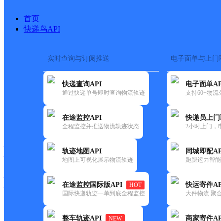
首页
快递鸟API
实时查询与订阅推送
电子面单与上门
搜索热词：
在途监控
快递查询API
电子面单AP
首页
>
快递大全
>
快递网点
通过快递单号即时查询物流轨迹
支持60+物
快递大全
快运大全
快递时效
在途监控API
快递员上门
全程监控并推送物流轨迹状态
2小时上门，
快递公司
快递网点
轨迹地图API
同城即配AP
快递电话
地图上可视化展示物流轨迹
跑腿运力智能
快运公司
快运网点
在途监控国际版API
快运寄件AP
HOT
快运电话
国际快递轨迹一单到底全程监控
大件物流 聚合
查询
整车轨迹API
商家寄件AP
NEW
网点筛选