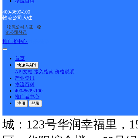
物流百科
中通快递
更多号码
地址
400-8699-100
物流公司入驻
市场
物流公司入驻
物
流公司登录
派送范围:黄山路：445
推广者中心
注册/登录
业领翔，北京金典华大装
首页
快递鸟API
之窗，455号新华学府花
API文档
接入指南
价格说明
产业资讯
物流百科
号建机家园，望江路段：9
400-8699-100
推广者中心
注册
登录
栋，安高城市广场、中信
城：123号华润幸福里，1