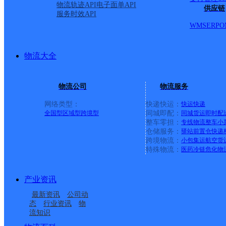
西。 长江西路与长丰路交
物流轨迹API
电子面单API
供应链
服务时效API
单号，以博物馆为界向西
WMS
ERP
O
号到长江路止。 合作化北
物流大全
东，环城西路以西。 霍
物流公司
物流服务
止，琥珀山庄，天王巷，
网络类型：
快递快运：
快运
快递
全国型
区域型
跨境型
同城即配：
同城货运
即时配
整车零担：
专线物流
整车
小
轩苑，康居时代家园，翠
仓储服务：
驿站
前置仓
快递
跨境物流：
小包集运
航空货
特殊物流：
医药冷链
危化物
局，金城大厦。
详情
产业资讯
最新资讯
公司动
合肥新站二部
态
行业资讯
物
流知识