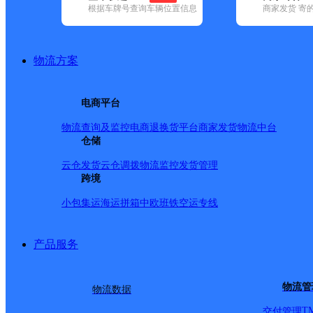
根据车牌号查询车辆位置信息
商家发货 寄
基本信息
所属快递：中通快递
物流方案
所属区域：安徽省-合肥市-蜀山区
网点电话：
网点地址：高新区科学大道96号
电商平台
网点负责人：
物流查询及监控
电商退换货
平台商家发货
物流中台
仓储
派送范围
云仓发货
云仓调拨
物流监控
发货管理
跨境
科学大道以东，海关路以北，长江西路以南，西二环以西； 科学
小包集运
海运拼箱
中欧班铁
空运专线
53号，长江西路651号，合肥新血管医院，天鹅制冷科技
产品服务
物流管
物流数据
T
交付管理