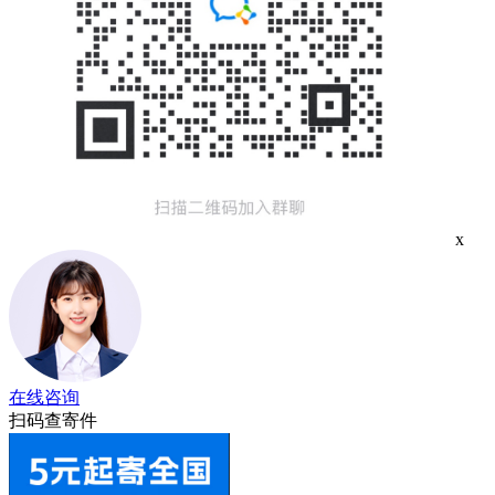
x
在线咨询
扫码查寄件