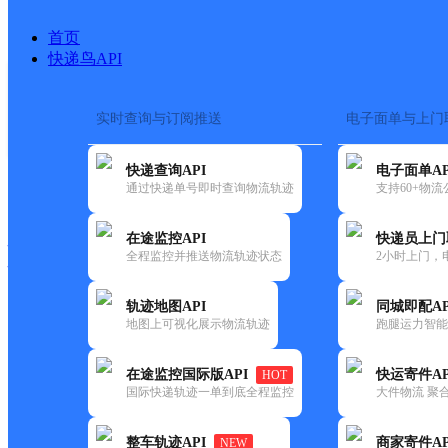
首页
快递鸟API
实时查询与订阅推送
电子面单与上门
搜索热词：
在途监控
快递查询API
电子面单AP
快递大全
快运大全
快递时效
通过快递单号即时查询物流轨迹
支持60+物
在途监控API
快递员上门
快递公司
全程监控并推送物流轨迹状态
2小时上门，
快递网点
电话大全
轨迹地图API
同城即配AP
地图上可视化展示物流轨迹
跑腿运力智能
中通
合肥高新二部
在途监控国际版API
快运寄件AP
HOT
快递
国际快递轨迹一单到底全程监控
大件物流 聚合
更新时间：2022-07-14 00:00:00
整车轨迹API
商家寄件AP
NEW