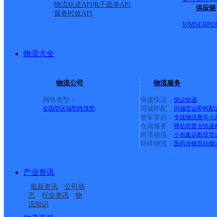
物流轨迹API
电子面单API
供应链
服务时效API
WMS
ERP
O
物流大全
物流公司
物流服务
网络类型：
快递快运：
快运
快递
全国型
区域型
跨境型
同城即配：
同城货运
即时配
整车零担：
专线物流
整车
小
仓储服务：
驿站
前置仓
快递
上一条：
广西梧州公司河西分部
跨境物流：
小包集运
航空货
特殊物流：
医药冷链
危化物
周边网点
产业资讯
合肥蜀山五部
安徽主城区公司合肥国
最新资讯
公司动
合肥蜀山大溪地
合肥蜀山三部
购广场服务部
态
行业资讯
物
流知识
安徽合肥经济开发区公
合肥蜀山西部