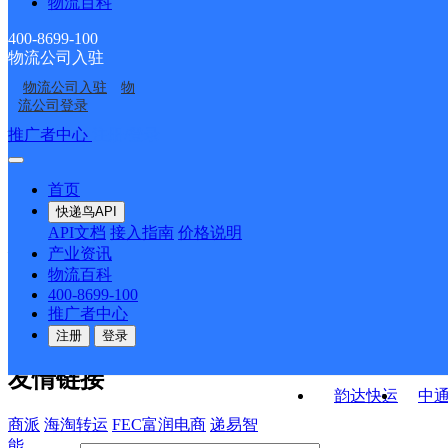
物流百科
安徽合肥经济开发区公
安徽主城区公司合肥绿
司莲花路分部
安徽合肥经济开发区公
合肥柏堰
司海恒分部
地赢海服务部昊洋KH服
400-8699-100
物流公司入驻
合肥高新开发区
合肥蜀山华府骏苑
司方兴分部
务部
物流公司入驻
物
合肥蜀山新产业园
安徽合肥经济开发区公
流公司登录
司芙蓉路分部
接口API
推广者中心
注册/登录
快运查询
API接口文档
FAQ/帮助文档
快递鸟
宏行中运物流
首页
API接口
DEMO下载
快递鸟API
百世快运
邦
API文档
接入指南
价格说明
关于我们
德邦快递
高
产业资讯
物流百科
华企快运
环
公司介绍
企业动态
联系我们
法律声
400-8699-100
京东快运
聚
明
合作伙伴
快递鸟接口服务协议
用
推广者中心
户隐私政策
速佳达快运
注册
登录
易达快运
驿
友情链接
韵达快运
中
商派
海淘转运
FEC富润电商
递易智
能