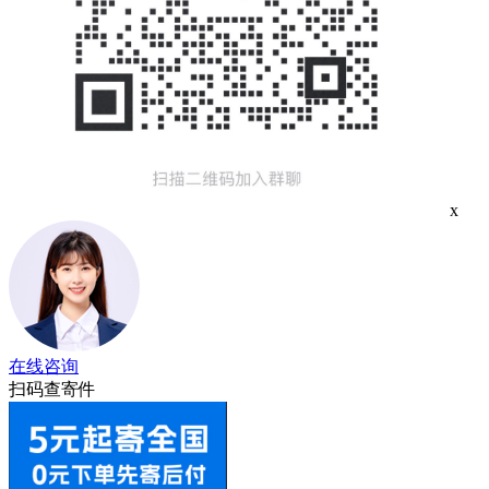
x
在线咨询
扫码查寄件