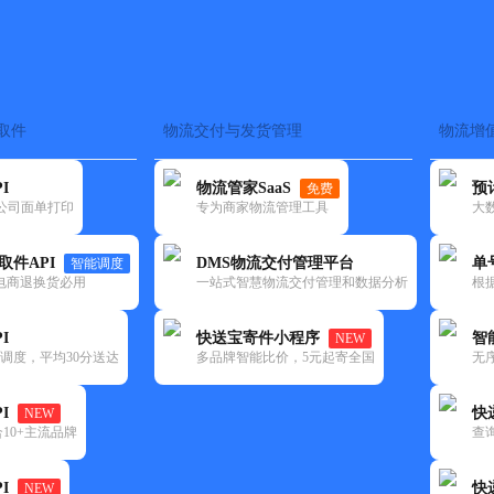
取件
物流交付与发货管理
物流增
在途监控
电子面单
快递查询
单号识别
上门取件
时效预测
I
物流管家SaaS
预
免费
流公司面单打印
专为商家物流管理工具
大
NEW
查询
取件API
DMS物流交付管理平台
单
智能调度
电商退换货必用
一站式智慧物流交付管理和数据分析
根
I
快送宝寄件小程序
智
NEW
调度，平均30分送达
多品牌智能比价，5元起寄全国
无
I
快
NEW
10+主流品牌
查
I
快
NEW