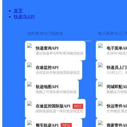
首页
快递鸟API
实时查询与订阅推送
电子面单与上门
搜索热词：
快递查询API
电子面单AP
首页
>
快递大全
>
快递网点
通过快递单号即时查询物流轨迹
支持60+物
快递大全
快运大全
快递时效
在途监控API
快递员上门
全程监控并推送物流轨迹状态
2小时上门，
快递公司
快递网点
轨迹地图API
同城即配AP
快递电话
地图上可视化展示物流轨迹
跑腿运力智能
快运公司
快运网点
在途监控国际版API
快运寄件AP
HOT
快运电话
国际快递轨迹一单到底全程监控
大件物流 聚合
查询
整车轨迹API
商家寄件AP
NEW
网点筛选