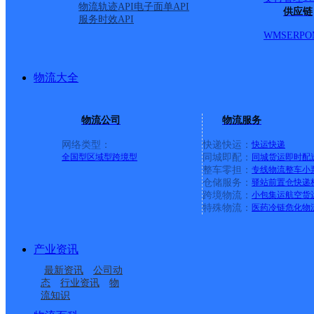
>
物流轨迹API
电子面单API
供应链
尾页
服务时效API
WMS
ERP
O
最新网点
圆通速递
乐东县
电话：
物流大全
顺丰速运
重庆垫江桂西大道营业站
电话：
顺丰速运
保亭三道农场速运营业点
电话：
顺丰速运
陵水新村镇中山路速运营业点
电话：
物流公司
物流服务
顺丰速运
重庆城口城岚路速运营业点
电话：
顺丰速运
白沙牙叉桥南居民区营业点
电话：
网络类型：
快递快运：
快运
快递
顺丰速运
可克达拉市营业点
电话：
全国型
区域型
跨境型
同城即配：
同城货运
即时配
顺丰速运
陵水英州英环东路营业点
电话：
整车零担：
专线物流
整车
小
仓储服务：
驿站
前置仓
快递
顺丰速运
昌江石碌人民北路营业点
电话：
跨境物流：
小包集运
航空货
顺丰速运
乐东黄流黄东村营业点
电话：
特殊物流：
医药冷链
危化物
优质服务 安全稳定
专属客服 7*24小时支撑
产业资讯
时效保障 数据准确
成功率100%，准确率≥99.9%
最新资讯
公司动
态
行业资讯
物
专业团队 方案定制
流知识
企业系统级物流解决方案
节省99%研发成本