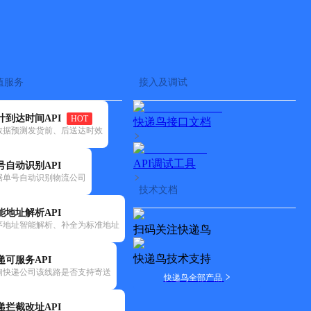
查快递
批量查询
值服务
接入及调试
计到达时间API
HOT
快递鸟接口文档
数据预测发货前、后送达时效
API调试工具
号自动识别API
据单号自动识别物流公司
技术文档
能地址解析API
序地址智能解析、补全为标准地址
扫码关注快递鸟
快递鸟技术支持
递可服务API
询快递公司该线路是否支持寄送
快递鸟全部产品
递拦截改址API