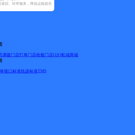
供退回、转寄服务，降低运输损失
递(31)
邮政国内(149)
圆通速递(58)
韵达速递(98)
宅急送(1)
中
店
店调拨
门店打单
门店收银
门店O2O
私域商城
司
18956561550（文明北路单号，塔山东路，世纪联华，鲍井新村，
TMS
单
接口标准
轨迹标准
5256523566（府东新村，越城北路/中路，军二中路，中
政府，行政服务中心，信访局，丝绸路全段。） 5、文昌路分部：
949231047（二环东路，朱墩菜市场，万家四季城，新一中，城
兴世家，城关镇政府，五中，春天家园，春天华庭，五里北路，新
龙桥镇、泥河镇、罗河镇、店桥镇、乐桥镇、柯坦镇、汤池镇、郭河