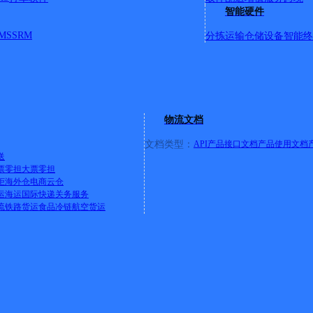
智能硬件
MS
SRM
分拣运输
仓储设备
智能终
物流文档
文档类型：
API产品接口文档
产品使用文档
送
票零担
大票零担
柜
海外仓
电商云仓
运
海运
国际快递
关务服务
流
铁路货运
食品冷链
航空货运