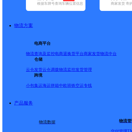
根据车牌号查询车辆位置信息
商家发货 寄
已选
城市：合肥市 ✕
快递：中通快递 ✕
地区：庐江县 ✕
清
品牌:
不限
安能快递(12)
百世快递(37)
德邦快递(121)
极兔速递(
通快递(52)
物流方案
地区:
不限
巢湖市(2)
肥东县(3)
肥西县(2)
合肥新站高新技术产业
中通快递,庐江县,合肥市,快递网点
电商平台
合肥庐江县
物流查询及监控
电商退换货
平台商家发货
物流中台
仓储
中通快递
更多号码
地址：安徽省合肥市庐江县苏河路28号中
派送范围:1、庐城一部：0551-87878986、18134530
云仓发货
云仓调拨
物流监控
发货管理
交警中队，车管所，城北加油站，惠明小区，鲍井家园，幸福路，花
跨境
医院，文化广场，大厦新村，庞庄，二中，翠绿园小区，交通路。）
小包集运
海运拼箱
中欧班铁
空运专线
15056565556（文昌路，城关小学，实验初中， 皖中大市
东新村，东方华庭，军二东路，周瑜墓，三中。） 7、经开区分
渡路，汤池路。） 8、城西分部：15357715655 （文
产品服务
镇、金牛镇、石头镇、白山镇、盛桥镇、万山镇、冶父山镇。
首页
物流管
<
物流数据
1
T
交付管理