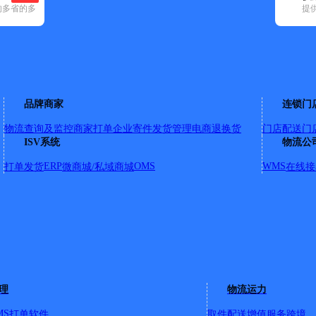
的多省的多
提
空已选
29)
申通快递(65)
顺丰速运(143)
速尔快递(14)
天地华宇(12)
优速快
开发区(10)
庐江县(1)
庐阳区(3)
蜀山区(25)
瑶海区(5)
长丰县(1)
品牌商家
连锁门
物流查询及监控
商家打单
企业寄件
发货管理
电商退换货
门店配送
门
ISV系统
物流公
通快递总部
154（文明中路，文明南路，牌楼路，城中路，潜川路。） 2、庐城二部：
ERP
OMS
WMS
打单发货
微商城/私域商城
在线接
鸟市场，竹桂园小区，二中教师公寓，工商巷。） 3、庐城三部 1
 4、庐城四部：15385197828（黄山路，越城花园，县
场，育才花园，文昌菜市场，中心城，黄山南路。） 6、城东分部：18
部：18956569528（世纪大道，移湖北路，怡和园小区，中
昌西路，洪福大酒店，汽车城， 城西开发区全境。） 9、白湖镇、
详情
理
物流运力
MS
打单软件
取件配送
增值服务
跨境