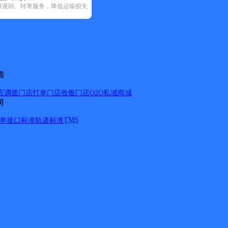
*24小时支撑
供退回、转寄服务，降低运输损失
快递查询
数据准确
%，准确率
韵达速递
A2U速递
方案定制
物流解决方
beiou express
CK物流
店
研发成本
免费体验
E2G速递
店调拨
门店打单
门店收银
门店O2O
私域商城
EMS
鸟产品
术企业 荣获
司
ETEEN专线
行业最具投
0-8699-
TMS
单
接口标准
轨迹标准
E速达
》
E特快
FEDEX联邦（国
GTT EXPRESS快
内）
LUCFLOW
递
快运查询
MoreLink
EXPRESS
SCS国际物流
宏行中运物流
安能快运
百米快运
YDH
百世快运
邦泰快运
北极星快运
安达速递