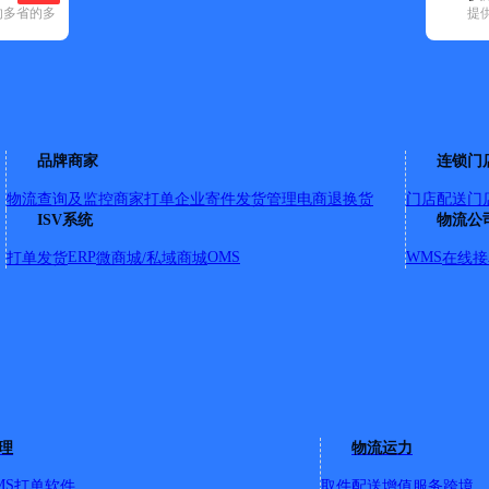
专属客服 7
的多省的多
提
时效保障 
成功率100
≥99.9%
专业团队 
企业系统级
案
品牌商家
连锁门
节省99%
欢迎
荣誉成果
物流查询及监控
商家打单
企业寄件
发货管理
电商退换货
门店配送
门
快递
国家高新技
ISV系统
物流公
《中国物流
咨询热线：40
ERP
OMS
WMS
打单发货
微商城/私域商城
在线接
资价值企业
100
京金典华大装饰，451号陆军军官学院，世界之
家园，望江路段：99号安高城市天地1—12栋，
3号华润幸福里，153号金环花园，159号汽修
号南七五金机械大市场，秀水花园，世纪新城，利
，艺星整形医院，西洪岗路：丁香家园1—3期；华
理
物流运力
路内含：35号邮政储蓄银行，31号邮政大院，
MS
打单软件
取件配送
增值服务
跨境