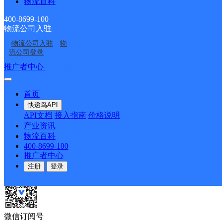
物流百科
安徽合肥经济开发区公
合肥高新二部
司莲花路分部
合肥蜀山和谐
安徽合肥经济开发区公
司海恒分部
400-8699-100
物流公司入驻
合肥蜀山四部
合肥高新开发区
司方兴分部
物流公司入驻
物
安徽合肥蜀山云谷路公
合肥蜀山新产业园
流公司登录
司
隐私政策
推广者中心
注册/登录
友情链接
首页
快递鸟API
商派
海淘转运
FEC富润电商
递易智能
API文档
接入指南
价格说明
咨询电话：
400-8699-100
服务邮箱：
service@kdn
产业资讯
物流百科
400-8699-100
推广者中心
注册
登录
微信公众号
微信订阅号