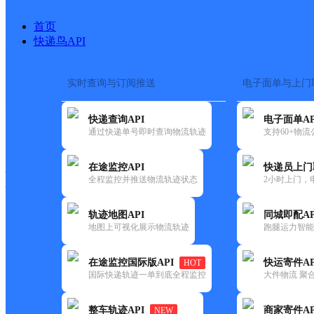
首页
快递鸟API
实时查询与订阅推送
电子面单与上门
搜索热词：
快递查询API
电子面单AP
快递大全
快运大全
快递时效
通过快递单号即时查询物流轨迹
支持60+物
在途监控API
快递员上门
快递公司
全程监控并推送物流轨迹状态
2小时上门，
快递网点
电话大全
轨迹地图API
同城即配AP
地图上可视化展示物流轨迹
跑腿运力智能
中通
合肥新站二部
在途监控国际版API
快运寄件AP
HOT
快递
国际快递轨迹一单到底全程监控
大件物流 聚合
更新时间：2022-07-14 00:00:00
整车轨迹API
商家寄件AP
NEW