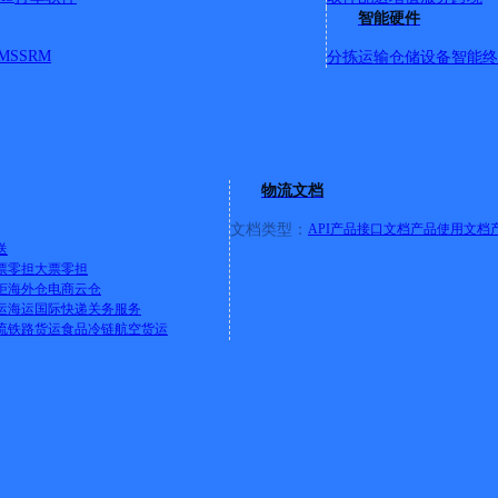
金通大厦，南门库，24号蜀山城管执法，26号合安
智能硬件
，88号安高城市天地，金寨南路849号众诚热
MS
SRM
分拣运输
仓储设备
智能终
公寓，香樟雅苑，朱大郢，炮兵学院医院，东至
路北起黄山路南至西洪岗路段：内含：九华华林
花园；潜山路百大港汇，新华国际广场，新华学
热门产
路以东延伸至三郢路以东，合作化南路两侧，休
物流文档
在途监控
查询地图版
文档类型：
API产品接口文档
产品使用文档
送
流管家Saa
票零担
大票零担
柜
海外仓
电商云仓
解决方
下一条：
广西防城港公司防钦分部
运
海运
国际快递
关务服务
流
铁路货运
食品冷链
航空货运
电商平台物
单发货解决
方案
国际
合肥蜀山八部
安徽合肥蜀山绩溪路公
接口AP
合肥蜀山十三部
司南七街分部