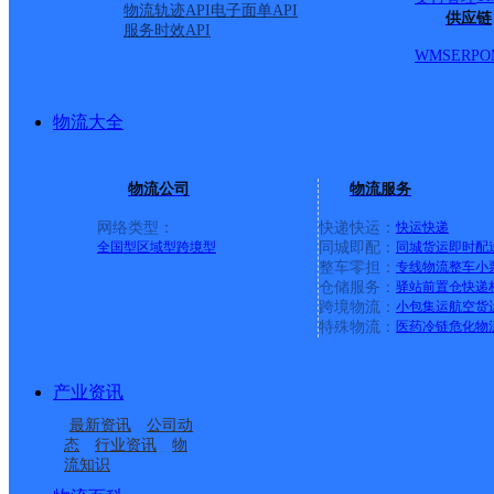
15号化机厂、21号，25号自行车厂宿舍，7号ABB，19号
物流轨迹API
电子面单API
供应链
服务时效API
花园28号合安大厦，42号同步辐射，轴承厂南村，西苑小区
WMS
ERP
O
电；东至路北起贵池路南至西洪岗路段：内含：绿城百合
路5号，嘉兰百合，蓝菲酒庄，黄山花园，南屏家园；石台
物流大全
家园，新华学府花园，新华学府春天，黄山路小学，西城
府星座，北苑小区，国家电网营业厅（黄山路以南，潜山
物流公司
物流服务
宁路以北）
网络类型：
快递快运：
快运
快递
全国型
区域型
跨境型
同城即配：
同城货运
即时配
整车零担：
专线物流
整车
小
仓储服务：
驿站
前置仓
快递
上一条：
广西梧州公司河西分部
跨境物流：
小包集运
航空货
特殊物流：
医药冷链
危化物
周边网点
产业资讯
合肥蜀山五部
安徽主城区公司合肥国
最新资讯
公司动
合肥蜀山大溪地
合肥蜀山三部
购广场服务部
态
行业资讯
物
流知识
安徽合肥经济开发区公
合肥蜀山西部