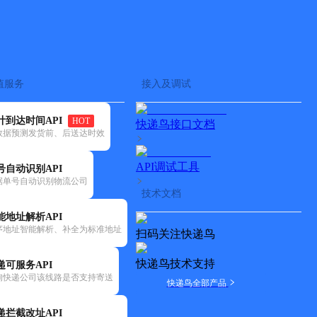
查快递
批量查询
值服务
接入及调试
计到达时间API
HOT
快递鸟接口文档
数据预测发货前、后送达时效
API调试工具
号自动识别API
据单号自动识别物流公司
技术文档
能地址解析API
序地址智能解析、补全为标准地址
扫码关注快递鸟
快递鸟技术支持
递可服务API
询快递公司该线路是否支持寄送
快递鸟全部产品
安全稳定
递拦截改址API