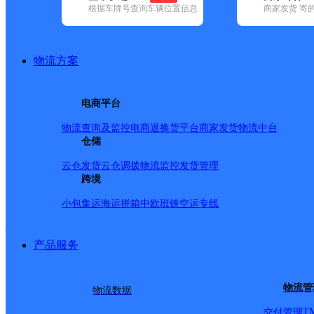
查询
根据车牌号查询车辆位置信息
商家发货 寄
网点筛选
物流方案
已选
城市：雅安市 ✕
快
电商平台
品牌:
不限
百世快递(1)
德邦快递(22)
极兔速递(9)
申通快递(3)
(18)
中通快递(8)
物流查询及监控
电商退换货
平台商家发货
物流中台
地区:
不限
宝兴县(1)
仓储
汉源县(1)
芦山县(1)
名山区(1)
石棉县(1)
中通快递,雅安市,快递网
云仓发货
云仓调拨
物流监控
发货管理
跨境
小包集运
海运拼箱
中欧班铁
空运专线
雅安汉源县
产品服务
中通快递
更多号码
地址：
物流管
物流数据
派送范围:汉源县新县城
T
交付管理