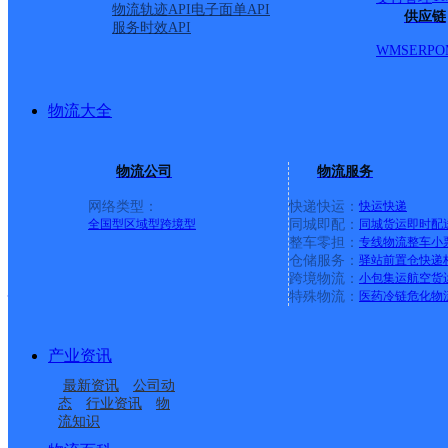
物流轨迹API
电子面单API
供应链
服务时效API
一段至三段，康宁路，鄂
WMS
ERP
O
大道，文化厦，襄樊路，
物流大全
团）。县城全境派送。 
物流公司
物流服务
乡、万里乡。小堡藏族彝
网络类型：
快递快运：
快运
快递
全国型
区域型
跨境型
同城即配：
同城货运
即时配
整车零担：
专线物流
整车
小
仓储服务：
驿站
前置仓
快递
雅安宝兴县
跨境物流：
小包集运
航空货
特殊物流：
医药冷链
危化物
中通快递
更多号码
地址：
产业资讯
最新资讯
公司动
派送范围:宝兴县：两河
态
行业资讯
物
流知识