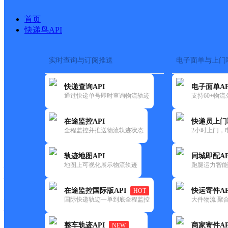
首页
快递鸟API
实时查询与订阅推送
电子面单与上门
搜索热词：
在途监控
快递查询API
电子面单AP
首页
>
快递大全
>
快递网
通过快递单号即时查询物流轨迹
支持60+物
在途监控API
快递员上门
快递大全
快运大全
快递时效
全程监控并推送物流轨迹状态
2小时上门，
轨迹地图API
同城即配AP
快递公司
地图上可视化展示物流轨迹
跑腿运力智能
快递网点
快递电话
快运公司
在途监控国际版API
快运寄件AP
HOT
国际快递轨迹一单到底全程监控
大件物流 聚合
快运网点
快运电话
整车轨迹API
商家寄件AP
NEW