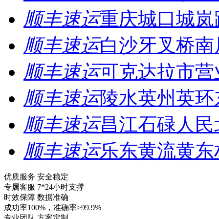
顺丰速运
重庆城口城岚
顺丰速运
白沙牙叉桥南
顺丰速运
可克达拉市营
顺丰速运
陵水英州英环
顺丰速运
昌江石碌人民
顺丰速运
乐东黄流黄东
优质服务 安全稳定
专属客服 7*24小时支撑
时效保障 数据准确
成功率100%，准确率≥99.9%
专业团队 方案定制