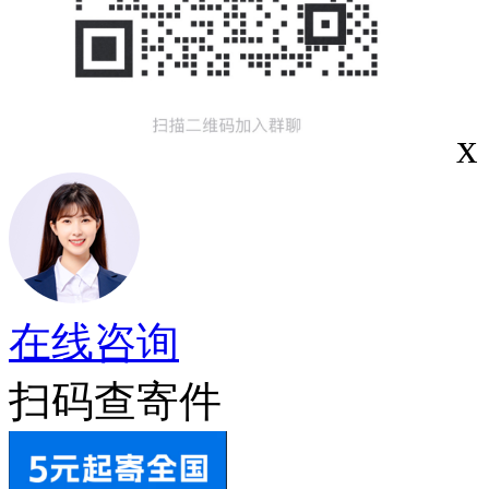
x
在线咨询
扫码查寄件