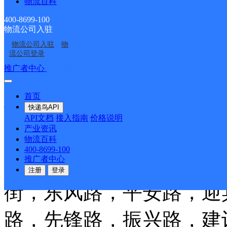
物流百科
街，穆坪中街，穆坪南街
400-8699-100
物流公司入驻
工业街，新桥西街，钟灵
物流公司入驻
物
流公司登录
乡、跷蹊乡
详情
推广者中心
注册/登录
雅安芦山县
首页
快递鸟API
API文档
接入指南
价格说明
产业资讯
中通快递
更多号码
地址：
物流百科
400-8699-100
派送范围:芦山县城区：
推广者中心
注册
登录
街，东风路，平安路，迎
路，先锋路，振兴路，建