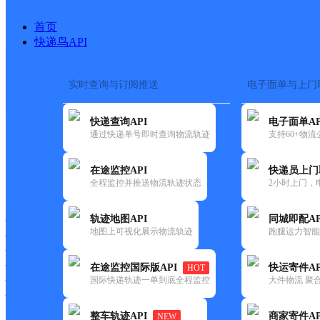
首页
快递鸟API
实时查询与订阅推送
电子面单与上门
搜索热词：
在途监控
快递查询API
电子面单AP
首页
>
快递大全
>
快递网
通过快递单号即时查询物流轨迹
支持60+物
在途监控API
快递员上门
快递大全
快运大全
快递时效
全程监控并推送物流轨迹状态
2小时上门，
轨迹地图API
同城即配AP
快递公司
地图上可视化展示物流轨迹
跑腿运力智能
快递网点
快递电话
快运公司
在途监控国际版API
快运寄件AP
HOT
国际快递轨迹一单到底全程监控
大件物流 聚合
快运网点
快运电话
整车轨迹API
商家寄件AP
NEW