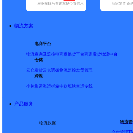
查询
根据车牌号查询车辆位置信息
商家发货 寄
网点筛选
物流方案
已选
城市：雅安市 ✕
快
电商平台
品牌:
不限
百世快递(1)
德邦快递(22)
极兔速递(9)
申通快递(3)
(18)
中通快递(8)
物流查询及监控
电商退换货
平台商家发货
物流中台
地区:
不限
雨城区(1)
仓储
百世快递,雅安市,快递网
云仓发货
云仓调拨
物流监控
发货管理
跨境
小包集运
海运拼箱
中欧班铁
空运专线
雅安
产品服务
百世快递
更多号码
地址
物流管
物流数据
路龙岗村二组
T
交付管理