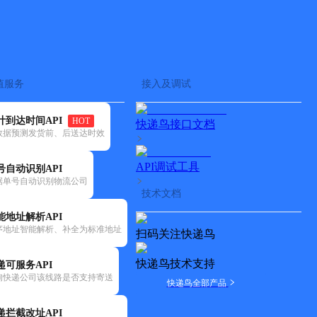
查快递
批量查询
值服务
接入及调试
计到达时间API
HOT
快递鸟接口文档
数据预测发货前、后送达时效
API调试工具
号自动识别API
据单号自动识别物流公司
技术文档
能地址解析API
序地址智能解析、补全为标准地址
扫码关注快递鸟
快递鸟技术支持
递可服务API
询快递公司该线路是否支持寄送
快递鸟全部产品
递拦截改址API