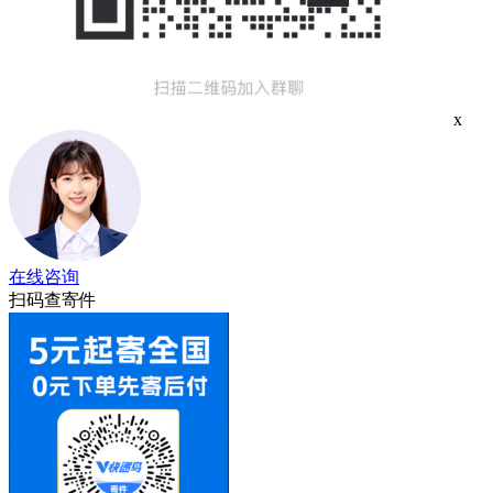
x
在线咨询
扫码查寄件