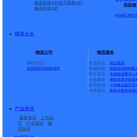
物流轨迹API
电子面单API
圆通速递
乐东县
电话：
供应链
服务时效API
顺丰速运
重庆垫江桂西大道营业站
电话：
WMS
ERP
O
顺丰速运
保亭三道农场速运营业点
电话：
顺丰速运
陵水新村镇中山路速运营业点
电话：
顺丰速运
重庆城口城岚路速运营业点
电话：
物流大全
顺丰速运
白沙牙叉桥南居民区营业点
电话：
顺丰速运
可克达拉市营业点
电话：
顺丰速运
陵水英州英环东路营业点
电话：
物流公司
物流服务
顺丰速运
昌江石碌人民北路营业点
电话：
顺丰速运
乐东黄流黄东村营业点
电话：
网络类型：
快递快运：
快运
快递
全国型
区域型
跨境型
同城即配：
同城货运
即时配
优质服务 安全稳定
整车零担：
专线物流
整车
小
专属客服 7*24小时支撑
仓储服务：
驿站
前置仓
快递
时效保障 数据准确
跨境物流：
小包集运
航空货
特殊物流：
医药冷链
危化物
成功率100%，准确率≥99.9%
专业团队 方案定制
企业系统级物流解决方案
产业资讯
节省99%研发成本
荣誉成果
最新资讯
公司动
态
行业资讯
物
国家高新技术企业 荣获《中国物流行业最具投资价
流知识
咨询热线：400-8699-100