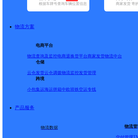
根据车牌号查询车辆位置信息
商家发货 寄
已选
城市：雅安市 ✕
快递：中通快递 ✕
地区：雨城区 ✕
清
品牌:
不限
百世快递(1)
德邦快递(22)
极兔速递(9)
申通快递(3)
地区:
不限
宝兴县(1)
汉源县(1)
芦山县(1)
名山区(1)
石棉县(1)
物流方案
中通快递,雨城区,雅安市,快递网点
雅安
电商平台
物流查询及监控
电商退换货
平台商家发货
物流中台
中通快递
更多号码
地址：西门南路173号
仓储
派送范围:雅安市城区：羌江南路，上坝路，育才路，友谊路
新康路，沿江路，四川农业大学新校区老校区均在学校营业厅
云仓发货
云仓调拨
物流监控
发货管理
送到三九药业。 大兴镇：查询电话：18783552495 （两天
跨境
池街、长安路、长乐街、东升街、金莲路、文昌街。 北郊镇、
小包集运
海运拼箱
中欧班铁
空运专线
首页
<
1
产品服务
>
尾页
物流管
物流数据
最新网点
T
交付管理