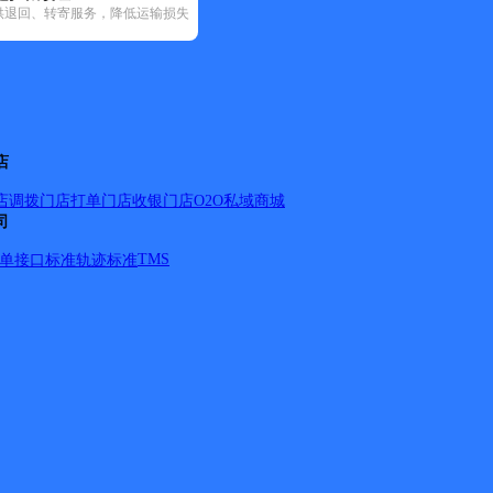
供退回、转寄服务，降低运输损失
)
韵达速递(18)
中通快递(8)
店
店调拨
门店打单
门店收银
门店O2O
私域商城
司
，县前街，新民街，挺进路，康藏路，三十七医院，青江路，
局，飞机坝最远送到泛华厂，北二路最远送到旅游车站，南坝只
TMS
单
接口标准
轨迹标准
）。 多营镇：茶马大道、金仓东路、金仓西路、金仓中路、玉屏街、玉
。望鱼乡 延迟派送：双河乡：1天。
详情