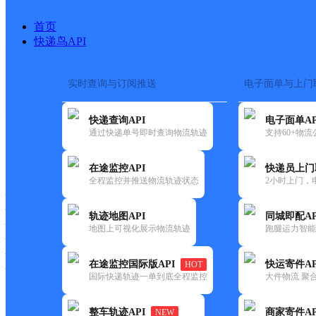
首页
快递鸟API
实时查询与订阅推送
电子面单与上门
搜索热词：
快递查询API
电子面单AP
首页
>
快递大全
>
快递网点
通过快递单号即时查询物流轨迹
支持60+物
快递大全
快运大全
快递时效
在途监控API
快递员上门
全程监控并推送物流轨迹状态
2小时上门，
快递公司
快递网点
轨迹地图API
同城即配AP
快递电话
地图上可视化展示物流轨迹
跑腿运力智能
快运公司
快运网点
在途监控国际版API
快运寄件AP
HOT
快运电话
国际快递轨迹一单到底全程监控
大件物流 聚合
查询
整车轨迹API
商家寄件AP
NEW
网点筛选