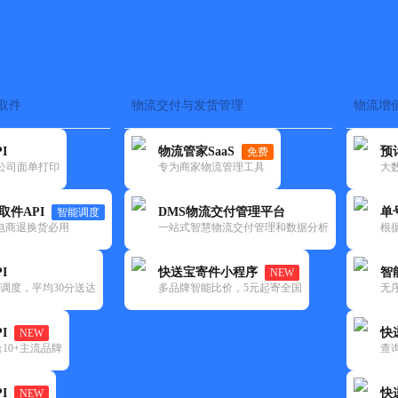
取件
物流交付与发货管理
物流增
在途监控
电子面单
快递查询
单号识别
上门取件
时效预测
I
物流管家SaaS
预
免费
流公司面单打印
专为商家物流管理工具
大
NEW
查询
取件API
DMS物流交付管理平台
单
智能调度
电商退换货必用
一站式智慧物流交付管理和数据分析
根
I
快送宝寄件小程序
智
NEW
调度，平均30分送达
多品牌智能比价，5元起寄全国
无
I
快
NEW
10+主流品牌
查
I
快
NEW