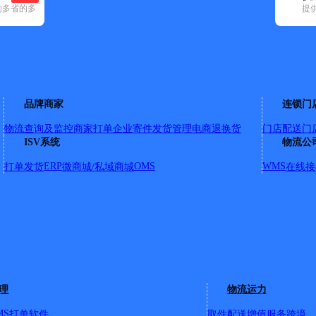
的多省的多
提
空已选
顺丰速运(12)
速尔快递(8)
天地华宇(1)
邮政国内(159)
圆通速递(12
天全县(1)
荥经县(1)
雨城区(1)
品牌商家
连锁门
物流查询及监控
商家打单
企业寄件
发货管理
电商退换货
门店配送
门
ISV系统
物流公
，少年宫路，城后路，临江路，朝阳街，西大街，中大街，东大街
自取，康藏路最远送到成雅高速出口处，沙湾路最远送到市公安
ERP
OMS
WMS
打单发货
微商城/私域商城
在线接
派一次）。 草坝镇：查询电话：18783550990 （两天派一次
南郊乡、八步乡、对岩镇、孔坪乡、碧峰峡镇、沙坪镇、观化乡
理
物流运力
MS
打单软件
取件配送
增值服务
跨境