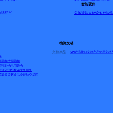
智能硬件
MS
SRM
分拣运输
仓储设备
智能终
物流文档
文档类型：
API产品接口文档
产品使用文档
送
票零担
大票零担
柜
海外仓
电商云仓
运
海运
国际快递
关务服务
流
铁路货运
食品冷链
航空货运
值企业》
欢迎免费体验快递鸟产品