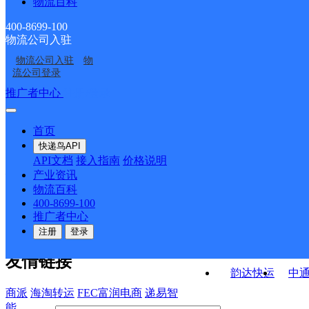
物流百科
汉源县两河邮政所
汉源县河南邮政所
ID215
汉源县皇木邮政所
汉源县富林大道邮政所
400-8699-100
物流公司入驻
汉源县大岭邮政所
汉源县梨城邮政支局
物流公司入驻
物
汉源县坭美邮政所
汉源县梨园邮政所
流公司登录
接口API
推广者中心
注册/登录
快运查询
API接口文档
FAQ/帮助文档
快递鸟
宏行中运物流
首页
API接口
DEMO下载
快递鸟API
百世快运
邦
API文档
接入指南
价格说明
关于我们
德邦快递
高
产业资讯
物流百科
华企快运
环
公司介绍
企业动态
联系我们
法律声
400-8699-100
京东快运
聚
明
合作伙伴
快递鸟接口服务协议
用
推广者中心
户隐私政策
速佳达快运
注册
登录
易达快运
驿
友情链接
韵达快运
中
商派
海淘转运
FEC富润电商
递易智
能