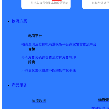
根据车牌号查询车辆位置信息
商家发货 寄
基本信息
所属快递：中通快递
物流方案
所属区域：四川省-雅安市-汉源县
网点电话：
网点地址：文昌路152号
电商平台
网点负责人：
物流查询及监控
电商退换货
平台商家发货
物流中台
仓储
派送范围
云仓发货
云仓调拨
物流监控
发货管理
跨境
汉源县新县城萝卜岗（上：文昌路，江汉大道一段至三段
小包集运
海运拼箱
中欧班铁
空运专线
道，文化厦，襄樊路，武汉大道，A、B、D、G组团）。
乡、万里乡。小堡藏族彝族乡
产品服务
物流管
物流数据
T
交付管理