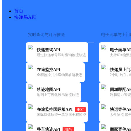
首页
快递鸟API
实时查询与订阅推送
电子面单与上门
搜索热词：
在途监控
快递查询API
电子面单AP
快递大全
快运大全
快递时效
通过快递单号即时查询物流轨迹
支持60+物
在途监控API
快递员上门
快递公司
全程监控并推送物流轨迹状态
2小时上门，
快递网点
电话大全
轨迹地图API
同城即配AP
地图上可视化展示物流轨迹
跑腿运力智能
中通
雅安汉源县
在途监控国际版API
快运寄件AP
HOT
快递
国际快递轨迹一单到底全程监控
大件物流 聚合
更新时间：2022-07-14 00:00:00
整车轨迹API
商家寄件AP
NEW