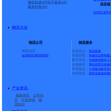
物流轨迹API
电子面单API
供应链
服务时效API
WMS
ERP
O
物流大全
物流公司
物流服务
网络类型：
快递快运：
快运
快递
全国型
区域型
跨境型
同城即配：
同城货运
即时配
整车零担：
专线物流
整车
小
仓储服务：
驿站
前置仓
快递
上一条：
广西梧州公司河西分部
跨境物流：
小包集运
航空货
特殊物流：
医药冷链
危化物
周边网点
产业资讯
四川汉源县公司
四川汉源县公司九襄镇
最新资讯
公司动
汉源县富泉镇合作点
雅安樱桃产地生鲜营业
分部
态
行业资讯
物
流知识
汉源县九襄镇合作点
雅安汉源县营业部
ID4484
部