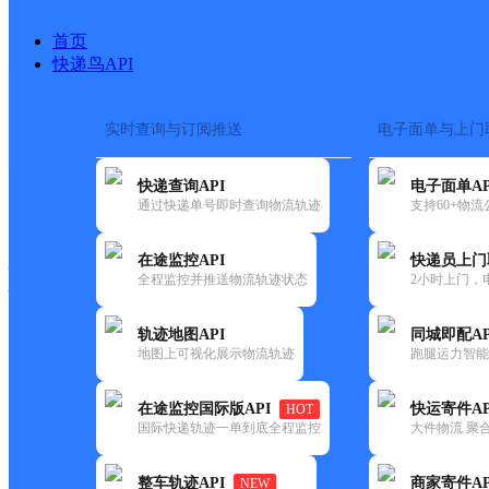
首页
快递鸟API
实时查询与订阅推送
电子面单与上门
搜索热词：
快递查询API
电子面单AP
快递大全
快运大全
快递时效
通过快递单号即时查询物流轨迹
支持60+物
在途监控API
快递员上门
快递公司
全程监控并推送物流轨迹状态
2小时上门，
快递网点
电话大全
轨迹地图API
同城即配AP
地图上可视化展示物流轨迹
跑腿运力智能
中通
雅安宝兴县
在途监控国际版API
快运寄件AP
HOT
快递
国际快递轨迹一单到底全程监控
大件物流 聚合
更新时间：2022-07-14 00:00:00
整车轨迹API
商家寄件AP
NEW