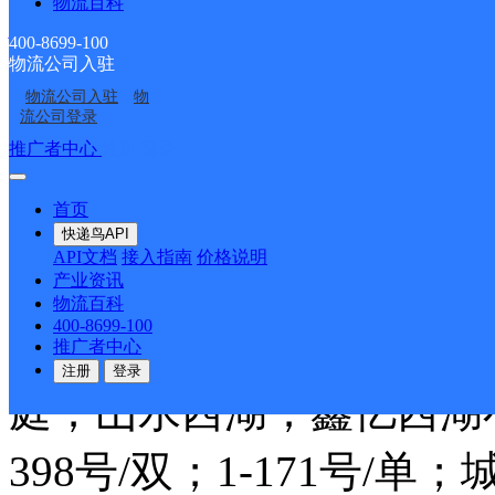
物流百科
福建泉州公司西湖街分部
400-8699-100
物流公司入驻
物流公司入驻
物
韵达速递
更多号码
地址
流公司登录
推广者中心
注册/登录
道城西路494-9号
首页
派送范围:埭内路；深堀路；
快递鸟API
API文档
接入指南
价格说明
210号；泉山路170号
产业资讯
物流百科
400-8699-100
大厦；泉山路D幢； 泉山
推广者中心
注册
登录
庭；山水西湖；鑫亿西湖
398号/双；1-171号/