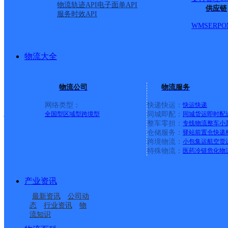
物流轨迹API
电子面单API
供应链
服务时效API
韵达速递
更多号码
地址
WMS
ERP
O
济开发区明泰路5号
物流大全
派送范围:-
详情
物流公司
物流服务
网络类型：
快递快运：
快运
快递
福建泉州公司明泰路吉祥
全国型
区域型
跨境型
同城即配：
同城货运
即时配
整车零担：
专线物流
整车
小
仓储服务：
驿站
前置仓
快递
跨境物流：
小包集运
航空货
韵达速递
更多号码
地址
特殊物流：
医药冷链
危化物
济开发区明泰路5号
产业资讯
最新资讯
公司动
派送范围:TAOBAO
详情
态
行业资讯
物
流知识