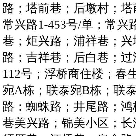
路；塔前巷；后墩村；塔
常兴路1-453号/单；常兴
巷；炬兴路；浦祥巷；兴
路；吉祥巷；后白巷；过洲
112号；浮桥商住楼；
宛A栋；联泰宛B栋；联
路；蜘蛛路；井尾路；鸿
巷美兴路；锦美小区；长