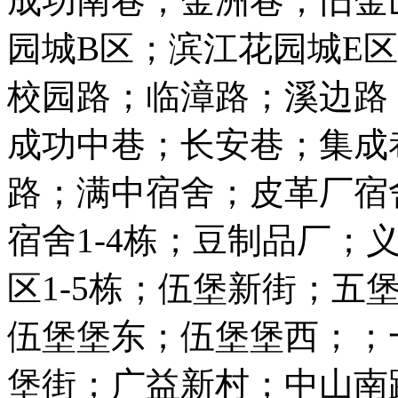
成功南巷；金洲巷；旧金
园城B区；滨江花园城E
校园路；临漳路；溪边路
成功中巷；长安巷；集成
路；满中宿舍；皮革厂宿
宿舍1-4栋；豆制品厂；义全
区1-5栋；伍堡新街；五
伍堡堡东；伍堡堡西；；
堡街；广益新村；中山南路1