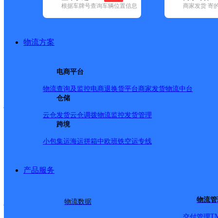
根据车牌号查询车辆位置信息
商家发货 寄
已选
城市：泉州市 ✕
快递：韵达速递 ✕
地区：鲤城区 ✕
清
品牌:
不限
安能快递(8)
百世快递(31)
德邦快递(113)
极兔速递(5
国内(205)
圆通速递(69)
韵达速递(349)
中通快递(23)
物流方案
地区:
不限
安溪县(39)
德化县(5)
丰泽区(29)
惠安县(26)
晋江市(1
韵达速递,鲤城区,泉州市
电商平台
物流查询及监控
电商退换货
平台商家发货
物流中台
福建泉州公司西街便利店
仓储
云仓发货
云仓调拨
物流监控
发货管理
跨境
韵达速递
更多号码
地址
小包集运
海运拼箱
中欧班铁
空运专线
派送范围:-
详情
产品服务
福建泉州公司明泰路经济
物流管
物流数据
T
交付管理