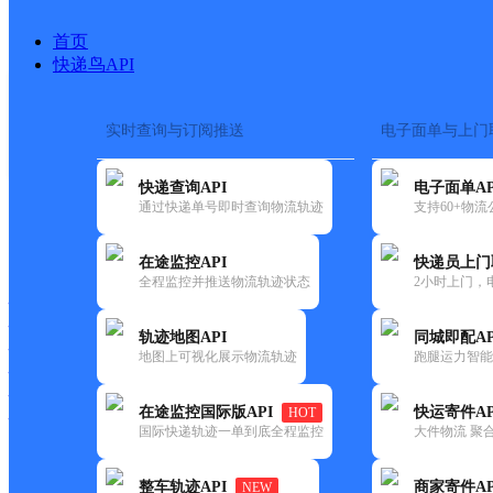
首页
快递鸟API
实时查询与订阅推送
电子面单与上门
搜索热词：
在途监控
快递查询API
电子面单AP
首页
>
快递大全
>
快递网点
通过快递单号即时查询物流轨迹
支持60+物
快递大全
快运大全
快递时效
在途监控API
快递员上门
全程监控并推送物流轨迹状态
2小时上门，
快递公司
快递网点
轨迹地图API
同城即配AP
快递电话
地图上可视化展示物流轨迹
跑腿运力智能
快运公司
快运网点
在途监控国际版API
快运寄件AP
HOT
快运电话
国际快递轨迹一单到底全程监控
大件物流 聚合
查询
整车轨迹API
商家寄件AP
NEW
网点筛选