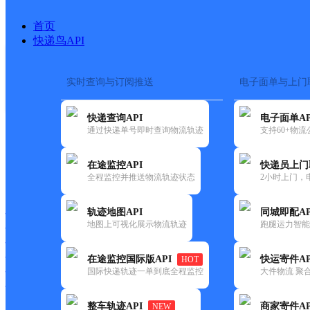
首页
快递鸟API
实时查询与订阅推送
电子面单与上门
搜索热词：
在途监控
快递查询API
电子面单AP
首页
>
快递大全
>
快递网
通过快递单号即时查询物流轨迹
支持60+物
在途监控API
快递员上门
快递大全
快运大全
快递时效
全程监控并推送物流轨迹状态
2小时上门，
轨迹地图API
同城即配AP
快递公司
地图上可视化展示物流轨迹
跑腿运力智能
快递网点
快递电话
快运公司
在途监控国际版API
快运寄件AP
HOT
国际快递轨迹一单到底全程监控
大件物流 聚合
快运网点
快运电话
整车轨迹API
商家寄件AP
NEW