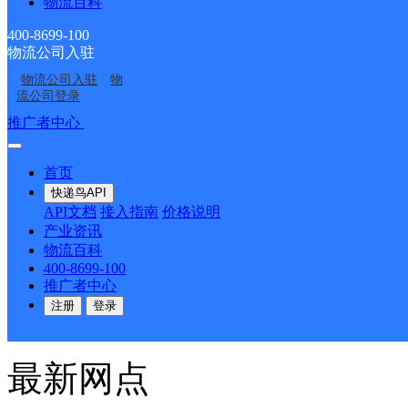
物流百科
日派送）◇苏坑镇；（次日派
400-8699-100
物流公司入驻
27 09:47:29_b】
详情
物流公司入驻
物
流公司登录
推广者中心
注册/登录
首页
首页
<
快递鸟API
API文档
接入指南
价格说明
1
产业资讯
物流百科
>
400-8699-100
推广者中心
尾页
注册
登录
最新网点