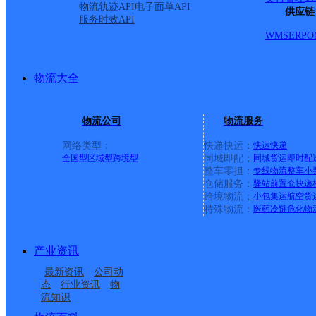
物流轨迹API
电子面单API
供应链
服务时效API
城镇探花山工业区D-10一
WMS
ERP
O
派送范围:永春县：县城
物流大全
区；南环路；留安工业区
物流公司
物流服务
榜德工业区；环翠路；环
网络类型：
快递快运：
快运
快递
全国型
区域型
跨境型
同城即配：
同城货运
即时配
整车零担：
专线物流
整车
小
中心；溪滨路；新车路；
仓储服务：
驿站
前置仓
快递
跨境物流：
小包集运
航空货
特殊物流：
医药冷链
危化物
西路；八二三东路；永春
产业资讯
镇；天平街道；霞林村；
最新资讯
公司动
态
行业资讯
物
埔镇；东关镇；蓬壶镇；
流知识