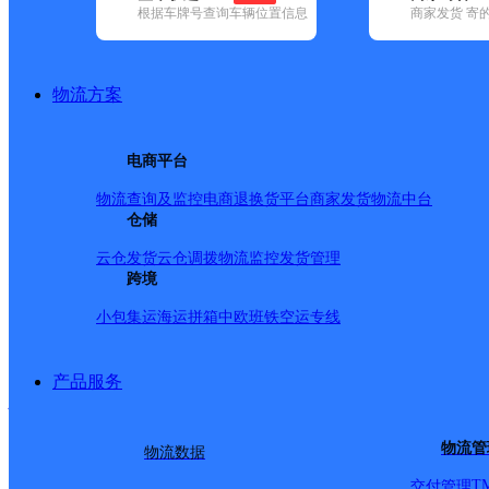
查询
根据车牌号查询车辆位置信息
商家发货 寄
网点筛选
物流方案
已选
城市：泉州市 ✕
快
电商平台
✕
清空已选
物流查询及监控
电商退换货
平台商家发货
物流中台
仓储
品牌:
不限
安能快递(8)
百世快递(31)
德邦快递(113)
极兔速递(5
国内(205)
圆通速递(69)
韵达速递(349)
中通快递(23)
云仓发货
云仓调拨
物流监控
发货管理
地区:
不限
安溪县(39)
跨境
德化县(5)
丰泽区(29)
惠安县(26)
晋江市(1
韵达速递,永春县,泉州市
小包集运
海运拼箱
中欧班铁
空运专线
产品服务
福建永春县公司
物流管
物流数据
韵达速递
更多号码
地址
T
交付管理