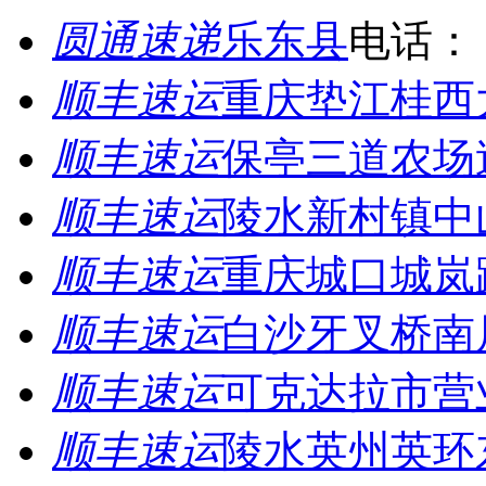
圆通速递
乐东县
电话：
顺丰速运
重庆垫江桂西
顺丰速运
保亭三道农场
顺丰速运
陵水新村镇中
顺丰速运
重庆城口城岚
顺丰速运
白沙牙叉桥南
顺丰速运
可克达拉市营
顺丰速运
陵水英州英环