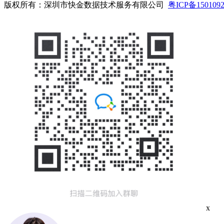
版权所有：深圳市快金数据技术服务有限公司
粤ICP备150109
x