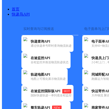
首页
快递鸟API
实时查询与订阅推送
电子面单与上门
搜索热词：
在途监控
快递查询API
电子面单AP
快递大全
快运大全
快递时效
通过快递单号即时查询物流轨迹
支持60+物
在途监控API
快递员上门
快递公司
全程监控并推送物流轨迹状态
2小时上门，
快递网点
电话大全
轨迹地图API
同城即配AP
地图上可视化展示物流轨迹
跑腿运力智能
韵达
福建泉州公司学府路分部
在途监控国际版API
快运寄件AP
HOT
速递
国际快递轨迹一单到底全程监控
大件物流 聚合
更新时间：2022-07-14 00:00:00
整车轨迹API
商家寄件AP
NEW