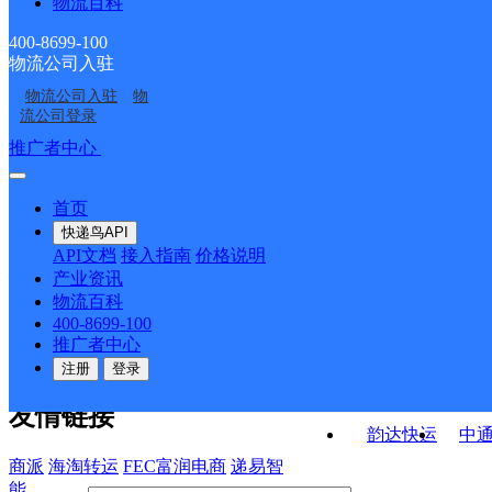
物流百科
福建泉州公司清濛分部
福建泉州公司海滨街道
江南分部
分部
福建泉州公司南环路分
福建泉州公司泉州清濛
金山分部
400-8699-100
物流公司入驻
福建泉州公司商品街分
福建泉州公司天后宫KH
部
KH分部
物流公司入驻
物
福建泉州公司西湖街分
福建泉州公司明泰路吉
部
分部
流公司登录
部
祥KH分部
接口API
推广者中心
注册/登录
快运查询
API接口文档
FAQ/帮助文档
快递鸟
宏行中运物流
首页
API接口
DEMO下载
快递鸟API
百世快运
邦
API文档
接入指南
价格说明
关于我们
德邦快递
高
产业资讯
物流百科
华企快运
环
公司介绍
企业动态
联系我们
法律声
400-8699-100
京东快运
聚
明
合作伙伴
快递鸟接口服务协议
用
推广者中心
户隐私政策
速佳达快运
注册
登录
易达快运
驿
友情链接
韵达快运
中
商派
海淘转运
FEC富润电商
递易智
能