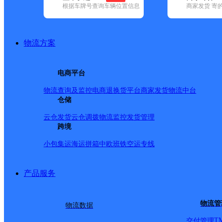
根据车牌号查询车辆位置信息
商家发货 寄
基本信息
所属快递：韵达速递
物流方案
所属区域：福建省-泉州市-鲤城区
网点电话：
网点地址：福建省泉州市鲤城区鲤中街道学府路学府街南2区
电商平台
网点负责人：
物流查询及监控
电商退换货
平台商家发货
物流中台
仓储
派送范围
云仓发货
云仓调拨
物流监控
发货管理
跨境
-
小包集运
海运拼箱
中欧班铁
空运专线
产品服务
物流管
物流数据
T
交付管理