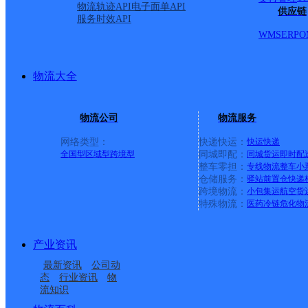
物流轨迹API
电子面单API
供应链
服务时效API
WMS
ERP
O
物流大全
物流公司
物流服务
网络类型：
快递快运：
快运
快递
全国型
区域型
跨境型
同城即配：
同城货运
即时配
整车零担：
专线物流
整车
小
仓储服务：
驿站
前置仓
快递
上一条：
广西梧州公司河西分部
跨境物流：
小包集运
航空货
特殊物流：
医药冷链
危化物
周边网点
产业资讯
福建泉州公司幸福街分
福建泉州公司明泰路金
最新资讯
公司动
福建泉州公司清濛仓储
福建泉州公司亚泰KH分
部
龙KH分部
态
行业资讯
物
流知识
福建泉州公司金龙街道
福建泉州公司明泰路KH
分部
部