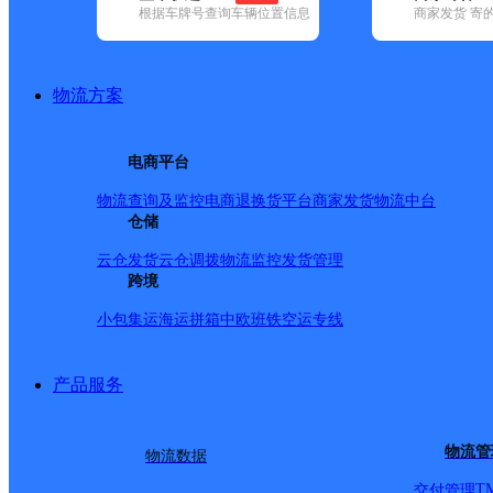
根据车牌号查询车辆位置信息
商家发货 寄
基本信息
所属快递：韵达速递
物流方案
所属区域：福建省-泉州市-鲤城区
网点电话：
网点地址：福建省泉州市鲤城区清濛经济开发区明泰路5号
电商平台
网点负责人：
物流查询及监控
电商退换货
平台商家发货
物流中台
仓储
派送范围
云仓发货
云仓调拨
物流监控
发货管理
跨境
TAOBAO
小包集运
海运拼箱
中欧班铁
空运专线
产品服务
物流管
物流数据
T
交付管理