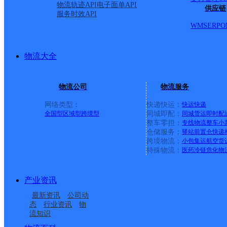
物流轨迹API
电子面单API
供应链
服务时效API
WMS
ERP
O
物流大全
物流公司
物流服务
网络类型：
快递快运：
快运
快递
全国型
区域型
跨境型
同城即配：
同城货运
即时配
整车零担：
专线物流
整车
小
仓储服务：
驿站
前置仓
快递
上一条：
广西梧州公司河西分部
跨境物流：
小包集运
航空货
特殊物流：
医药冷链
危化物
周边网点
产业资讯
福建泉州公司幸福街分
福建泉州公司明泰路金
最新资讯
公司动
福建泉州公司清濛仓储
福建泉州公司明泰路开
部
龙KH分部
态
行业资讯
物
流知识
福建泉州公司明泰路KH
福建泉州公司崇福路分
分部
发KH分部