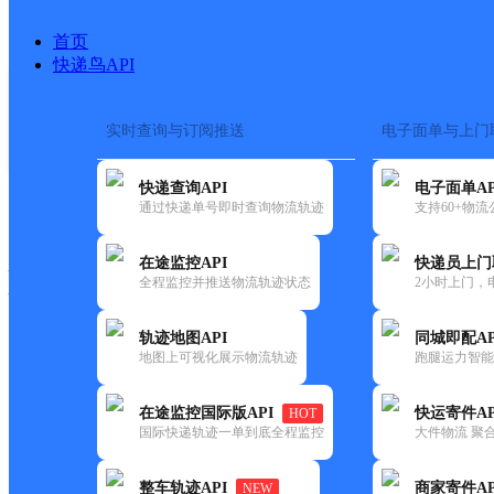
首页
快递鸟API
实时查询与订阅推送
电子面单与上门
搜索热词：
在途监控
快递查询API
电子面单AP
快递大全
快运大全
快递时效
通过快递单号即时查询物流轨迹
支持60+物
在途监控API
快递员上门
快递公司
全程监控并推送物流轨迹状态
2小时上门，
快递网点
电话大全
轨迹地图API
同城即配AP
地图上可视化展示物流轨迹
跑腿运力智能
韵达
福建泉州公司亚泰KH分部
在途监控国际版API
快运寄件AP
HOT
速递
国际快递轨迹一单到底全程监控
大件物流 聚合
更新时间：2022-07-14 00:00:00
整车轨迹API
商家寄件AP
NEW