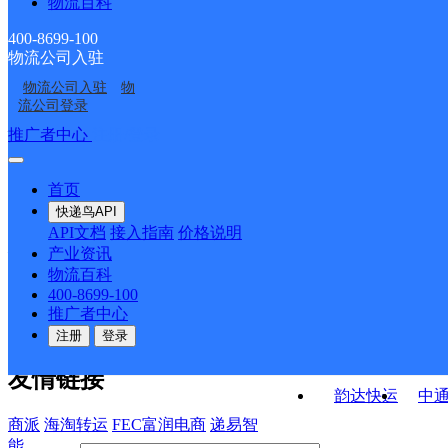
物流百科
福建泉州公司海滨街道
福建泉州公司兴泰KH分
分部
部
福建泉州公司泉州清濛
福建泉州公司浮桥火矩
金山分部
部
400-8699-100
物流公司入驻
福建泉州公司学府路分
福建泉州公司天后宫KH
KH分部
工业园分部
物流公司入驻
物
福建泉州公司西湖街分
福建泉州公司明泰路吉
部
分部
流公司登录
部
祥KH分部
接口API
推广者中心
注册/登录
快运查询
API接口文档
FAQ/帮助文档
快递鸟
宏行中运物流
首页
API接口
DEMO下载
快递鸟API
百世快运
邦
API文档
接入指南
价格说明
关于我们
德邦快递
高
产业资讯
物流百科
华企快运
环
公司介绍
企业动态
联系我们
法律声
400-8699-100
京东快运
聚
明
合作伙伴
快递鸟接口服务协议
用
推广者中心
户隐私政策
速佳达快运
注册
登录
易达快运
驿
友情链接
韵达快运
中
商派
海淘转运
FEC富润电商
递易智
能