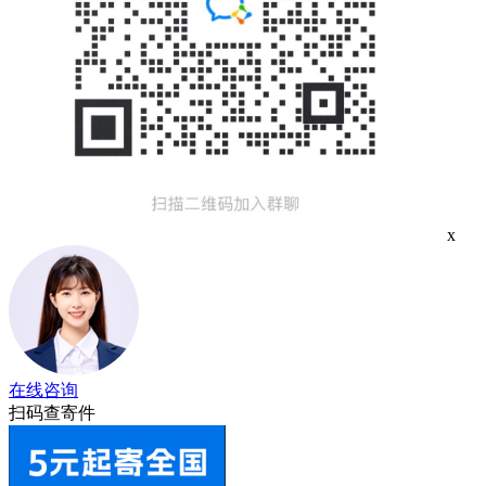
x
在线咨询
扫码查寄件