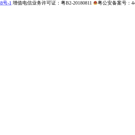
28号-1
增值电信业务许可证：粤B2-20180811
粤公安备案号：4403