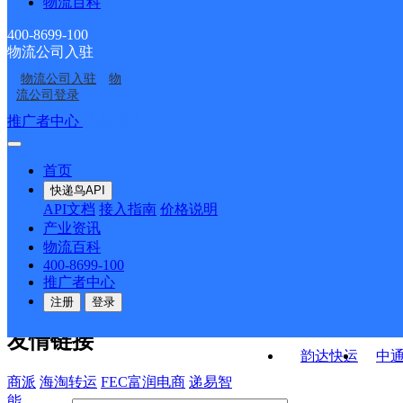
物流百科
中国邮政集团有限公司
中国邮政集团有限公司
山东省宁阳县南驿邮电
山东省宁阳县葛石邮电
中国邮政集团有限公司
中国邮政集团有限公司
山东省宁阳县磁窑西邮
山东省宁阳县鹤山邮电
支局
支局
400-8699-100
物流公司入驻
中国邮政集团有限公司
中国邮政集团有限公司
山东省宁阳县城南邮电
山东省宁阳县华丰邮电
电支局
支局
物流公司入驻
物
中国邮政集团有限公司
中国邮政集团有限公司
山东省宁阳县石集邮电
山东省宁阳县东庄邮电
支局
支局
流公司登录
山东省宁阳县西疏邮电
山东省宁阳县东疏邮电
支局
支局
接口API
推广者中心
注册/登录
快运查询
支局
支局
API接口文档
FAQ/帮助文档
快递鸟
宏行中运物流
首页
API接口
DEMO下载
快递鸟API
百世快运
邦
API文档
接入指南
价格说明
关于我们
德邦快递
高
产业资讯
物流百科
华企快运
环
公司介绍
企业动态
联系我们
法律声
400-8699-100
京东快运
聚
明
合作伙伴
快递鸟接口服务协议
用
推广者中心
户隐私政策
速佳达快运
注册
登录
易达快运
驿
友情链接
韵达快运
中
商派
海淘转运
FEC富润电商
递易智
能