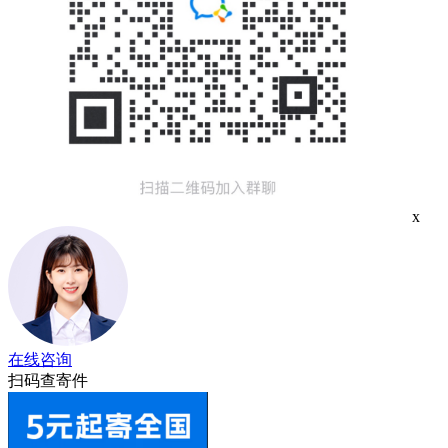
x
在线咨询
扫码查寄件