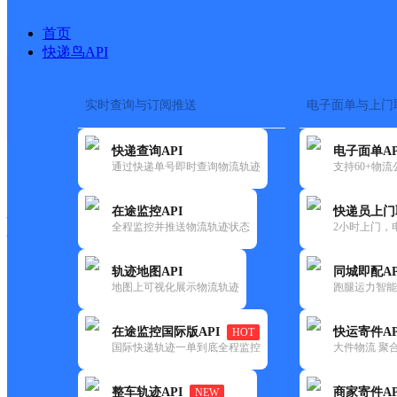
首页
快递鸟API
实时查询与订阅推送
电子面单与上门
搜索热词：
在途监控
快递查询API
电子面单AP
快递大全
快运大全
快递时效
通过快递单号即时查询物流轨迹
支持60+物
在途监控API
快递员上门
快递公司
全程监控并推送物流轨迹状态
2小时上门，
快递网点
电话大全
轨迹地图API
同城即配AP
地图上可视化展示物流轨迹
跑腿运力智能
优速
UH泰安宁阳
在途监控国际版API
快运寄件AP
HOT
快递
国际快递轨迹一单到底全程监控
大件物流 聚合
更新时间：2022-07-12 00:00:00
整车轨迹API
商家寄件AP
NEW