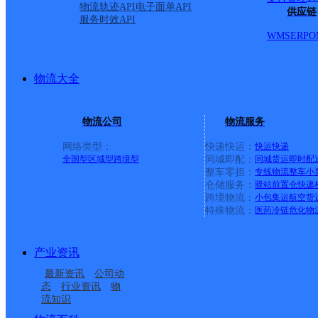
物流轨迹API
电子面单API
供应链
服务时效API
WMS
ERP
O
物流大全
物流公司
物流服务
网络类型：
快递快运：
快运
快递
全国型
区域型
跨境型
同城即配：
同城货运
即时配
整车零担：
专线物流
整车
小
仓储服务：
驿站
前置仓
快递
上一条：
横岗园山
跨境物流：
小包集运
航空货
特殊物流：
医药冷链
危化物
周边网点
产业资讯
山东泰安市宁阳县公司
泰安宁阳县
最新资讯
公司动
泰安宁阳
山东宁阳公司
态
行业资讯
物
流知识
中国邮政集团有限公司
中国邮政集团有限公司