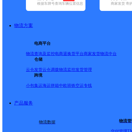
根据车牌号查询车辆位置信息
商家发货 寄
基本信息
所属快递：优速快递
物流方案
所属区域：山东省-泰安市-宁阳县
网点电话：
网点地址：泰安市宁阳县华阳大街1299号
电商平台
网点负责人：
物流查询及监控
电商退换货
平台商家发货
物流中台
仓储
派送范围
云仓发货
云仓调拨
物流监控
发货管理
跨境
文庙街道,八仙桥街道,泗店镇,东疏镇,伏山镇,堽城镇,葛石镇,
小包集运
海运拼箱
中欧班铁
空运专线
产品服务
物流管
物流数据
T
交付管理