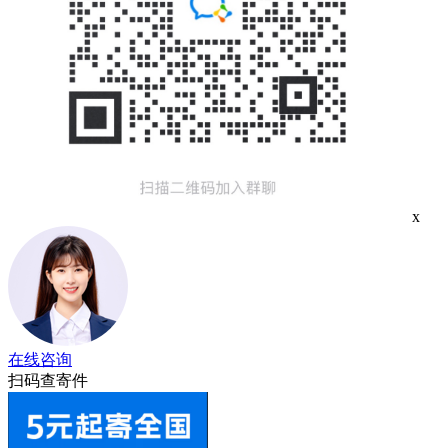
x
在线咨询
扫码查寄件