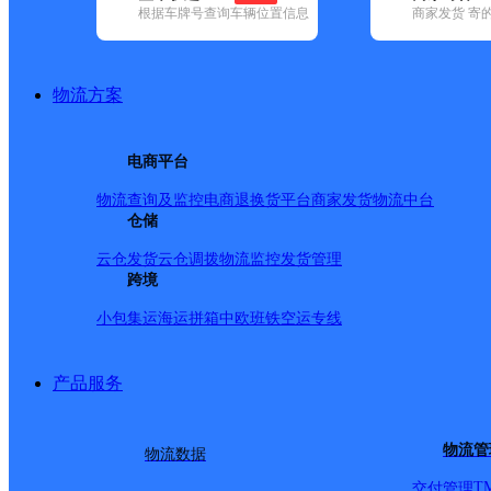
根据车牌号查询车辆位置信息
商家发货 寄
基本信息
所属快递：邮政国内
物流方案
所属区域：山东省-泰安市-宁阳县
网点电话：
网点地址：山东省泰安市宁阳县鹤山镇朝阳街109号
电商平台
网点负责人：
物流查询及监控
电商退换货
平台商家发货
物流中台
仓储
派送范围
云仓发货
云仓调拨
物流监控
发货管理
跨境
-
小包集运
海运拼箱
中欧班铁
空运专线
产品服务
物流管
物流数据
T
交付管理