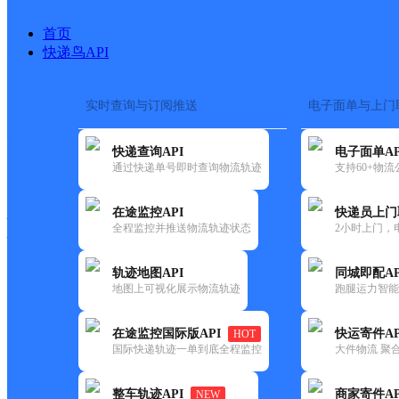
首页
快递鸟API
实时查询与订阅推送
电子面单与上门
搜索热词：
在途监控
快递查询API
电子面单AP
快递大全
快运大全
快递时效
通过快递单号即时查询物流轨迹
支持60+物
在途监控API
快递员上门
快递公司
全程监控并推送物流轨迹状态
2小时上门，
快递网点
电话大全
轨迹地图API
同城即配AP
地图上可视化展示物流轨迹
跑腿运力智能
邮政
中国邮政集团有限公司山东省
在途监控国际版API
快运寄件AP
HOT
国内
国际快递轨迹一单到底全程监控
大件物流 聚合
更新时间：2021-12-03 00:00:00
整车轨迹API
商家寄件AP
NEW