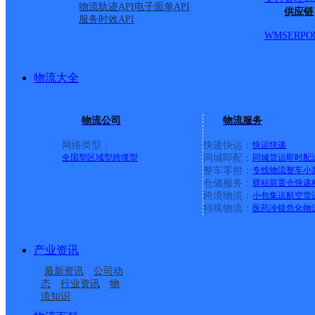
物流轨迹API
电子面单API
供应链
服务时效API
WMS
ERP
O
物流大全
物流公司
物流服务
网络类型：
快递快运：
快运
快递
全国型
区域型
跨境型
同城即配：
同城货运
即时配
整车零担：
专线物流
整车
小
仓储服务：
驿站
前置仓
快递
上一条：
中国邮政集团有限公司新疆维吾尔自治区叶城县乌
跨境物流：
小包集运
航空货
特殊物流：
医药冷链
危化物
周边网点
产业资讯
山东泰安市宁阳县公司
泰安宁阳县
最新资讯
公司动
泰安宁阳县营业部
泰安宁阳
态
行业资讯
物
流知识
泰安宁阳县磁窑镇营业
中国邮政集团有限公司