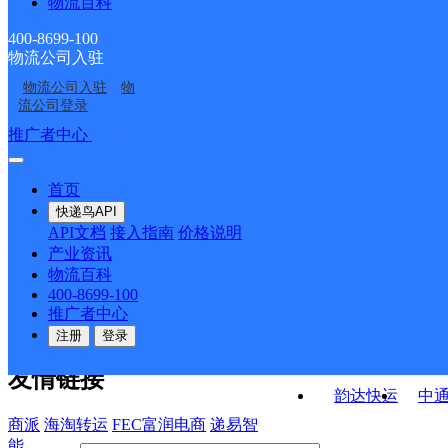
物流百科
中国邮政集团有限公司
中国邮政集团有限公司
部
山东省宁阳县南驿邮电
中国邮政集团有限公司
中国邮政集团有限公司
山东省宁阳县蒋集邮电
山东省宁阳县磁窑西邮
支局
400-8699-100
物流公司入驻
中国邮政集团有限公司
中国邮政集团有限公司
山东省宁阳县城南邮电
山东省宁阳县华丰邮电
支局
电支局
物流公司入驻
物
中国邮政集团有限公司
中国邮政集团有限公司
山东省宁阳县石集邮电
山东省宁阳县东庄邮电
支局
支局
流公司登录
山东省宁阳县西疏邮电
山东省宁阳县东疏邮电
支局
支局
接口API
推广者中心
注册/登录
快运查询
支局
支局
API接口文档
FAQ/帮助文档
快递鸟
宏行中运物流
首页
API接口
DEMO下载
快递鸟API
百世快运
邦
API文档
接入指南
价格说明
关于我们
德邦快递
高
产业资讯
物流百科
华企快运
环
公司介绍
企业动态
联系我们
法律声
400-8699-100
京东快运
聚
明
合作伙伴
快递鸟接口服务协议
用
推广者中心
户隐私政策
速佳达快运
注册
登录
易达快运
驿
友情链接
韵达快运
中
商派
海淘转运
FEC富润电商
递易智
能