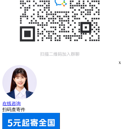
x
在线咨询
扫码查寄件