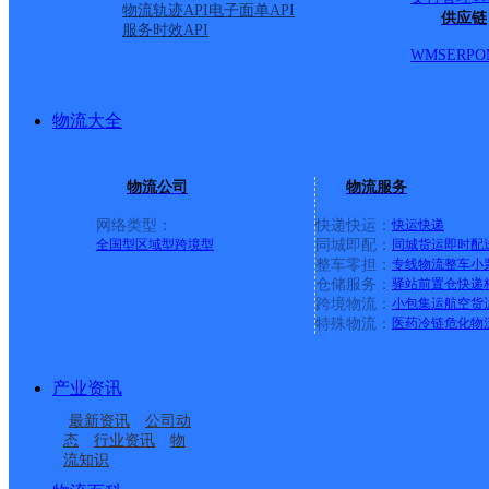
物流轨迹API
电子面单API
供应链
服务时效API
WMS
ERP
O
物流大全
物流公司
物流服务
网络类型：
快递快运：
快运
快递
全国型
区域型
跨境型
同城即配：
同城货运
即时配
整车零担：
专线物流
整车
小
仓储服务：
驿站
前置仓
快递
上一条：
中国邮政集团有限公司新疆维吾尔自治区叶城县乌
跨境物流：
小包集运
航空货
特殊物流：
医药冷链
危化物
周边网点
产业资讯
山东泰安市宁阳县公司
泰安宁阳县
最新资讯
公司动
泰安宁阳县营业部
泰安宁阳
态
行业资讯
物
流知识
泰安宁阳县磁窑镇营业
中国邮政集团有限公司