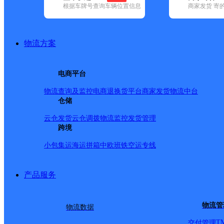
根据车牌号查询车辆位置信息
商家发货 寄
基本信息
所属快递：邮政国内
物流方案
所属区域：山东省-泰安市-宁阳县
网点电话：
网点地址：山东省泰安市宁阳县石集东西大街路北
电商平台
网点负责人：
物流查询及监控
电商退换货
平台商家发货
物流中台
仓储
派送范围
云仓发货
云仓调拨
物流监控
发货管理
跨境
-
小包集运
海运拼箱
中欧班铁
空运专线
产品服务
物流管
物流数据
T
交付管理