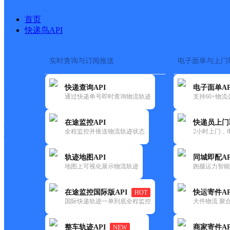
首页
快递鸟API
实时查询与订阅推送
电子面单与上门
搜索热词：
在途监控
快递查询API
电子面单AP
快递大全
快运大全
快递时效
通过快递单号即时查询物流轨迹
支持60+物
在途监控API
快递员上门
快递公司
全程监控并推送物流轨迹状态
2小时上门，
快递网点
电话大全
轨迹地图API
同城即配AP
地图上可视化展示物流轨迹
跑腿运力智能
邮政
中国邮政集团有限公司山东省
在途监控国际版API
快运寄件AP
HOT
国内
国际快递轨迹一单到底全程监控
大件物流 聚合
更新时间：2021-12-03 00:00:00
整车轨迹API
商家寄件AP
NEW