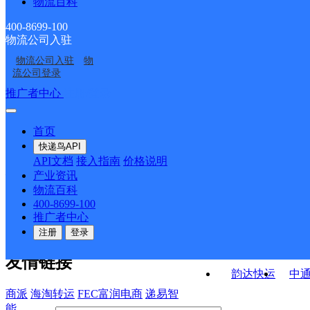
物流百科
中国邮政集团有限公司
中国邮政集团有限公司
部
山东省宁阳县南驿邮电
中国邮政集团有限公司
中国邮政集团有限公司
山东省宁阳县蒋集邮电
山东省宁阳县磁窑西邮
支局
400-8699-100
物流公司入驻
中国邮政集团有限公司
中国邮政集团有限公司
山东省宁阳县乡饮邮电
山东省宁阳县城南邮电
支局
电支局
物流公司入驻
物
中国邮政集团有限公司
中国邮政集团有限公司
山东省宁阳县白马邮电
山东省宁阳县东庄邮电
支局
支局
流公司登录
山东省宁阳县西疏邮电
山东省宁阳县东疏邮电
支局
支局
接口API
推广者中心
注册/登录
快运查询
支局
支局
API接口文档
FAQ/帮助文档
快递鸟
宏行中运物流
首页
API接口
DEMO下载
快递鸟API
百世快运
邦
API文档
接入指南
价格说明
关于我们
德邦快递
高
产业资讯
物流百科
华企快运
环
公司介绍
企业动态
联系我们
法律声
400-8699-100
京东快运
聚
明
合作伙伴
快递鸟接口服务协议
用
推广者中心
户隐私政策
速佳达快运
注册
登录
易达快运
驿
友情链接
韵达快运
中
商派
海淘转运
FEC富润电商
递易智
能