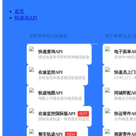
首页
快递鸟API
实时查询与订阅推送
电子面单与上门
搜索热词：
在途监控
快递查询API
电子面单AP
快递大全
快运大全
快递时效
通过快递单号即时查询物流轨迹
支持60+物
在途监控API
快递员上门
快递公司
全程监控并推送物流轨迹状态
2小时上门，
快递网点
电话大全
轨迹地图API
同城即配AP
地图上可视化展示物流轨迹
跑腿运力智能
邮政
中国邮政集团有限公司山东省
在途监控国际版API
快运寄件AP
HOT
国内
国际快递轨迹一单到底全程监控
大件物流 聚合
更新时间：2021-12-03 00:00:00
整车轨迹API
商家寄件AP
NEW