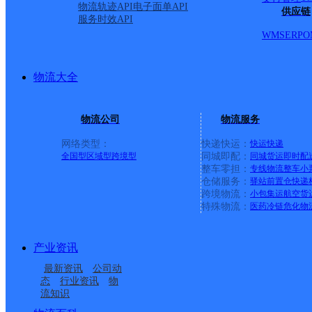
物流轨迹API
电子面单API
供应链
服务时效API
WMS
ERP
O
物流大全
物流公司
物流服务
网络类型：
快递快运：
快运
快递
全国型
区域型
跨境型
同城即配：
同城货运
即时配
整车零担：
专线物流
整车
小
仓储服务：
驿站
前置仓
快递
上一条：
中国邮政集团有限公司新疆维吾尔自治区叶城县乌
跨境物流：
小包集运
航空货
特殊物流：
医药冷链
危化物
周边网点
产业资讯
山东泰安市宁阳县公司
泰安宁阳县
最新资讯
公司动
泰安宁阳县营业部
泰安宁阳
态
行业资讯
物
流知识
泰安宁阳县磁窑镇营业
中国邮政集团有限公司