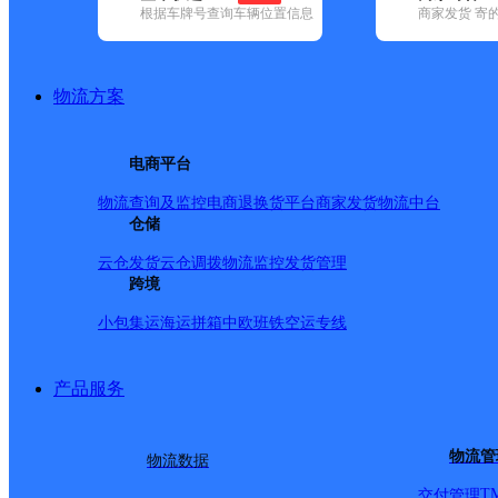
根据车牌号查询车辆位置信息
商家发货 寄
基本信息
所属快递：邮政国内
物流方案
所属区域：山东省-泰安市-宁阳县
网点电话：
网点地址：山东省泰安市宁阳县济兖路180号
电商平台
网点负责人：
物流查询及监控
电商退换货
平台商家发货
物流中台
仓储
派送范围
云仓发货
云仓调拨
物流监控
发货管理
跨境
-
小包集运
海运拼箱
中欧班铁
空运专线
产品服务
物流管
物流数据
T
交付管理