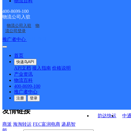
物流百科
中国邮政集团有限公司
中国邮政集团有限公司
部
山东省宁阳县南驿邮电
中国邮政集团有限公司
中国邮政集团有限公司
山东省宁阳县蒋集邮电
山东省宁阳县磁窑西邮
支局
400-8699-100
物流公司入驻
中国邮政集团有限公司
中国邮政集团有限公司
山东省宁阳县乡饮邮电
山东省宁阳县城南邮电
支局
电支局
物流公司入驻
物
中国邮政集团有限公司
中国邮政集团有限公司
山东省宁阳县白马邮电
山东省宁阳县石集邮电
支局
支局
流公司登录
山东省宁阳县西疏邮电
山东省宁阳县东疏邮电
支局
支局
接口API
推广者中心
注册/登录
快运查询
支局
支局
API接口文档
FAQ/帮助文档
快递鸟
宏行中运物流
首页
API接口
DEMO下载
快递鸟API
百世快运
邦
API文档
接入指南
价格说明
关于我们
德邦快递
高
产业资讯
物流百科
华企快运
环
公司介绍
企业动态
联系我们
法律声
400-8699-100
京东快运
聚
明
合作伙伴
快递鸟接口服务协议
用
推广者中心
户隐私政策
速佳达快运
注册
登录
易达快运
驿
友情链接
韵达快运
中
商派
海淘转运
FEC富润电商
递易智
能