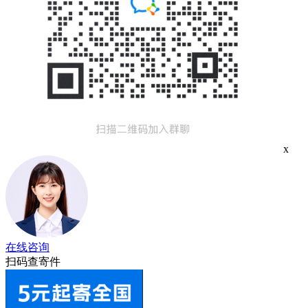
x
在线咨询
扫码查寄件