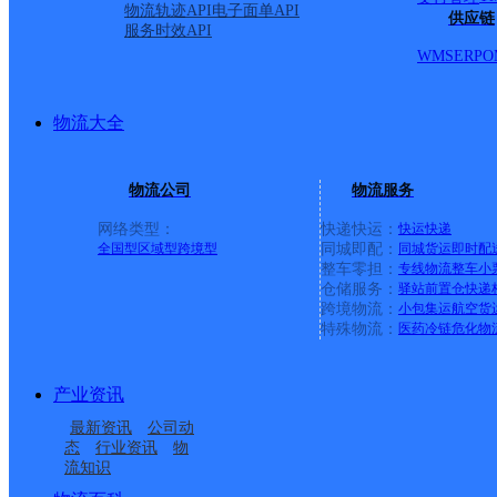
物流轨迹API
电子面单API
供应链
服务时效API
WMS
ERP
O
物流大全
物流公司
物流服务
网络类型：
快递快运：
快运
快递
全国型
区域型
跨境型
同城即配：
同城货运
即时配
整车零担：
专线物流
整车
小
仓储服务：
驿站
前置仓
快递
上一条：
中国邮政集团有限公司新疆维吾尔自治区叶城县乌
跨境物流：
小包集运
航空货
特殊物流：
医药冷链
危化物
周边网点
产业资讯
昆明嵩明县
云南嵩明县公司
最新资讯
公司动
嵩明杨林镇
昆明嵩明县杨林镇营业
态
行业资讯
物
流知识
云南嵩明公司
杨桥邮政所
部