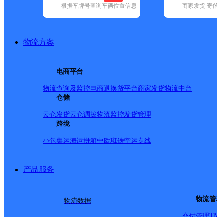
根据车牌号查询车辆位置信息
商家发货 寄
基本信息
所属快递：邮政国内
物流方案
所属区域：云南省-昆明市-嵩明县
网点电话：
网点地址：小新街67号
电商平台
网点负责人：
物流查询及监控
电商退换货
平台商家发货
物流中台
仓储
派送范围
云仓发货
云仓调拨
物流监控
发货管理
跨境
-
小包集运
海运拼箱
中欧班铁
空运专线
产品服务
物流管
物流数据
T
交付管理