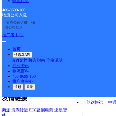
物流百科
小街邮政支局
盟台路邮政支局
云大滇池学院邮政所
阿子营邮政所
400-8699-100
物流公司入驻
白邑邮政所
杨林邮政所
物流公司入驻
物
嵩明二部
昆明嵩明县网点
流公司登录
接口API
推广者中心
注册/登录
快运查询
API接口文档
FAQ/帮助文档
快递鸟
宏行中运物流
首页
API接口
DEMO下载
快递鸟API
百世快运
邦
API文档
接入指南
价格说明
关于我们
德邦快递
高
产业资讯
物流百科
华企快运
环
公司介绍
企业动态
联系我们
法律声
400-8699-100
京东快运
聚
明
合作伙伴
快递鸟接口服务协议
用
推广者中心
户隐私政策
速佳达快运
注册
登录
易达快运
驿
友情链接
韵达快运
中
商派
海淘转运
FEC富润电商
递易智
能