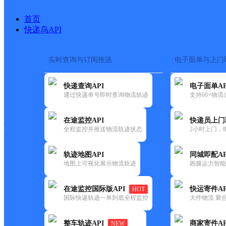
首页
快递鸟API
实时查询与订阅推送
电子面单与上门
搜索热词：
在途监控
快递查询API
电子面单AP
快递大全
快运大全
快递时效
通过快递单号即时查询物流轨迹
支持60+物
在途监控API
快递员上门
快递公司
全程监控并推送物流轨迹状态
2小时上门，
快递网点
电话大全
轨迹地图API
同城即配AP
地图上可视化展示物流轨迹
跑腿运力智能
邮政
小新街邮政所
在途监控国际版API
快运寄件AP
HOT
国内
国际快递轨迹一单到底全程监控
大件物流 聚合
更新时间：2021-12-03 00:00:00
整车轨迹API
商家寄件AP
NEW