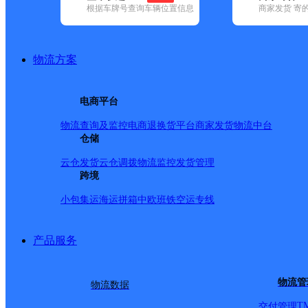
根据车牌号查询车辆位置信息
商家发货 寄
基本信息
所属快递：百世快递
物流方案
所属区域：云南省-昆明市-嵩明县
网点电话：
网点地址：云南省昆明市嵩明县杨林镇三十公村126号
电商平台
网点负责人：
物流查询及监控
电商退换货
平台商家发货
物流中台
仓储
派送范围
云仓发货
云仓调拨
物流监控
发货管理
跨境
杨林职教园区；云南工商学院；云南师范大学文理学院；
小包集运
海运拼箱
中欧班铁
空运专线
云南城市建设学院‘云南外事外语学院；滇池学院；汇尔佳
城；军马场收费站；职教园区管委会；玛克特美食城；文
产品服务
售楼部；
物流管
物流数据
T
交付管理