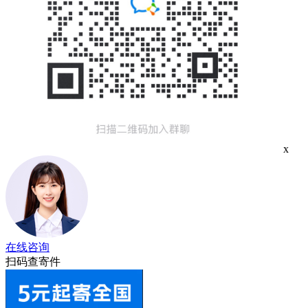
x
在线咨询
扫码查寄件