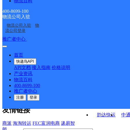
物流百科
小街邮政支局
盟台路邮政支局
云大滇池学院邮政所
阿子营邮政所
400-8699-100
物流公司入驻
白邑邮政所
杨林邮政所
物流公司入驻
物
黄龙邮政所
昆明嵩明县网点
流公司登录
接口API
推广者中心
注册/登录
快运查询
API接口文档
FAQ/帮助文档
快递鸟
宏行中运物流
首页
API接口
DEMO下载
快递鸟API
百世快运
邦
API文档
接入指南
价格说明
关于我们
德邦快递
高
产业资讯
物流百科
华企快运
环
公司介绍
企业动态
联系我们
法律声
400-8699-100
京东快运
聚
明
合作伙伴
快递鸟接口服务协议
用
推广者中心
户隐私政策
速佳达快运
注册
登录
易达快运
驿
友情链接
韵达快运
中
商派
海淘转运
FEC富润电商
递易智
能