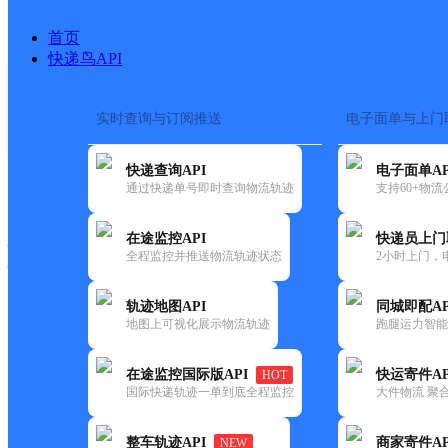
首页
快递鸟API
实时查询与订阅推送
电子面单与上门
搜索热词：
在途监控
快递查询API
电子面单AP
快递大全
快运大全
快递时效
通过快递单号即时查询物流轨迹
支持60+物
在途监控API
快递员上门
快递公司
全程监控并推送物流轨迹状态
2小时上门，
快递网点
电话大全
轨迹地图API
同城即配AP
地图上可视化展示物流轨迹
跑腿运力智能
百世
嵩明二部
在途监控国际版API
快运寄件AP
HOT
快递
国际快递轨迹一单到底全程监控
大件物流 聚合
更新时间：2021-11-26 00:00:00
整车轨迹API
商家寄件AP
NEW