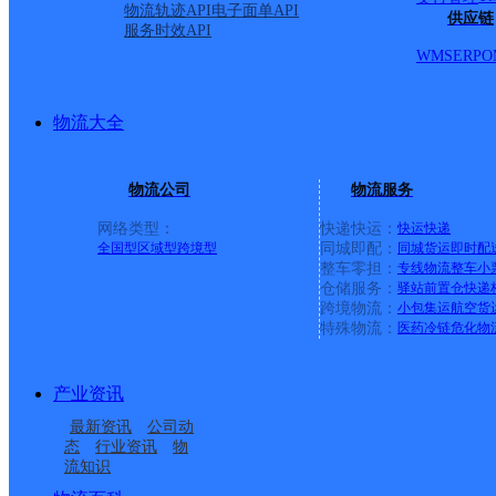
物流轨迹API
电子面单API
供应链
服务时效API
WMS
ERP
O
物流大全
物流公司
物流服务
网络类型：
快递快运：
快运
快递
全国型
区域型
跨境型
同城即配：
同城货运
即时配
整车零担：
专线物流
整车
小
仓储服务：
驿站
前置仓
快递
上一条：
义乌廿三里网点
跨境物流：
小包集运
航空货
特殊物流：
医药冷链
危化物
周边网点
产业资讯
昆明嵩明县
云南嵩明县公司
最新资讯
公司动
嵩明杨林镇
昆明嵩明县杨林镇营业
态
行业资讯
物
流知识
云南嵩明公司
杨桥邮政所
部