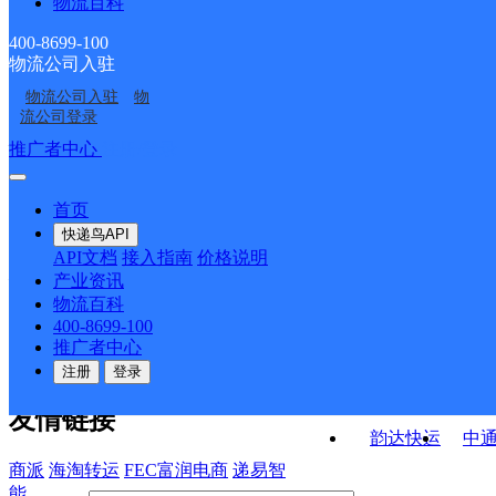
物流百科
盟台路邮政支局
牧羊邮政所
阿子营邮政所
嘉丽泽邮政所
400-8699-100
物流公司入驻
杨林邮政所
小新街邮政所
物流公司入驻
物
嵩明二部
昆明嵩明县网点
流公司登录
接口API
推广者中心
注册/登录
快运查询
API接口文档
FAQ/帮助文档
快递鸟
宏行中运物流
首页
API接口
DEMO下载
快递鸟API
百世快运
邦
API文档
接入指南
价格说明
关于我们
德邦快递
高
产业资讯
物流百科
华企快运
环
公司介绍
企业动态
联系我们
法律声
400-8699-100
京东快运
聚
明
合作伙伴
快递鸟接口服务协议
用
推广者中心
户隐私政策
速佳达快运
注册
登录
易达快运
驿
友情链接
韵达快运
中
商派
海淘转运
FEC富润电商
递易智
能