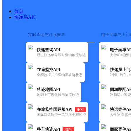
首页
快递鸟API
实时查询与订阅推送
电子面单与上门
搜索热词：
在途监控
快递查询API
电子面单AP
快递大全
快运大全
快递时效
通过快递单号即时查询物流轨迹
支持60+物
在途监控API
快递员上门
快递公司
全程监控并推送物流轨迹状态
2小时上门，
快递网点
电话大全
轨迹地图API
同城即配AP
地图上可视化展示物流轨迹
跑腿运力智能
邮政
小街邮政支局
在途监控国际版API
快运寄件AP
HOT
国内
国际快递轨迹一单到底全程监控
大件物流 聚合
更新时间：2021-12-03 00:00:00
整车轨迹API
商家寄件AP
NEW