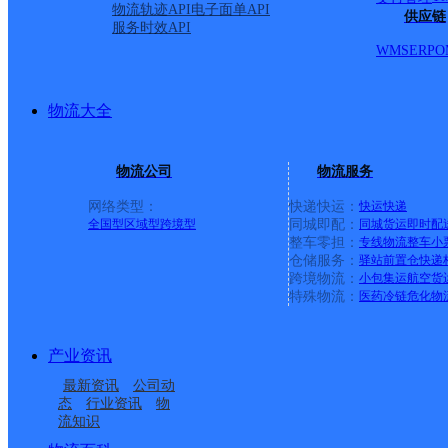
物流轨迹API
电子面单API
供应链
服务时效API
WMS
ERP
O
物流大全
物流公司
物流服务
网络类型：
快递快运：
快运
快递
全国型
区域型
跨境型
同城即配：
同城货运
即时配
整车零担：
专线物流
整车
小
仓储服务：
驿站
前置仓
快递
上一条：
中国邮政集团有限公司新疆维吾尔自治区叶城县乌
跨境物流：
小包集运
航空货
特殊物流：
医药冷链
危化物
周边网点
产业资讯
昆明嵩明县
云南嵩明县公司
最新资讯
公司动
嵩明杨林镇
昆明嵩明县杨林镇营业
态
行业资讯
物
流知识
云南嵩明公司
杨桥邮政所
部