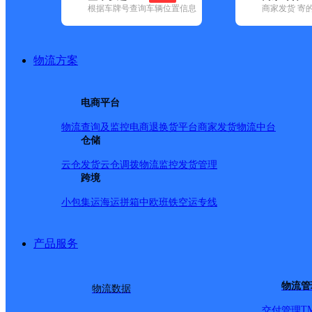
根据车牌号查询车辆位置信息
商家发货 寄
基本信息
所属快递：邮政国内
物流方案
所属区域：云南省-昆明市-嵩明县
网点电话：
网点地址：小街镇小街
电商平台
网点负责人：
物流查询及监控
电商退换货
平台商家发货
物流中台
仓储
派送范围
云仓发货
云仓调拨
物流监控
发货管理
跨境
-
小包集运
海运拼箱
中欧班铁
空运专线
产品服务
物流管
物流数据
T
交付管理