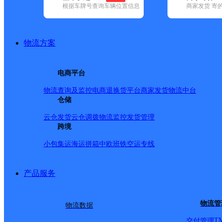
根据车牌号查询车辆位置信息
商家发货 寄
基本信息
所属快递：邮政国内
物流方案
所属区域：云南省-昆明市-嵩明县
网点电话：
网点地址：嵩明县城建学院
电商平台
网点负责人：
物流查询及监控
电商退换货
平台商家发货
物流中台
仓储
派送范围
云仓发货
云仓调拨
物流监控
发货管理
跨境
-
小包集运
海运拼箱
中欧班铁
空运专线
产品服务
物流管
物流数据
T
交付管理