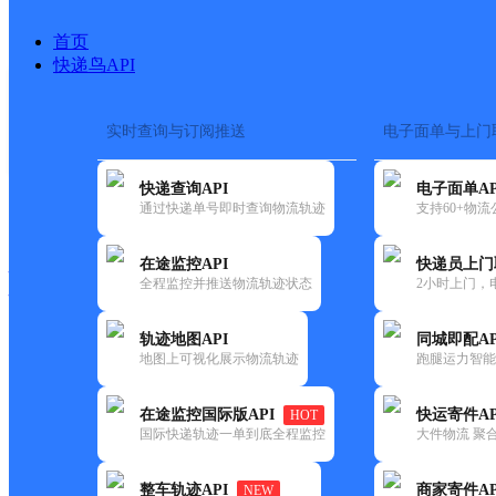
首页
快递鸟API
实时查询与订阅推送
电子面单与上门
搜索热词：
在途监控
快递查询API
电子面单AP
快递大全
快运大全
快递时效
通过快递单号即时查询物流轨迹
支持60+物
在途监控API
快递员上门
快递公司
全程监控并推送物流轨迹状态
2小时上门，
快递网点
电话大全
轨迹地图API
同城即配AP
地图上可视化展示物流轨迹
跑腿运力智能
邮政
城建学院邮政所
在途监控国际版API
快运寄件AP
HOT
国内
国际快递轨迹一单到底全程监控
大件物流 聚合
更新时间：2021-12-03 00:00:00
整车轨迹API
商家寄件AP
NEW