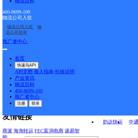
物流百科
盟台路邮政支局
牧羊邮政所
阿子营邮政所
嘉丽泽邮政所
400-8699-100
物流公司入驻
杨林邮政所
小新街邮政所
物流公司入驻
物
嵩明二部
昆明嵩明县网点
流公司登录
接口API
推广者中心
注册/登录
快运查询
API接口文档
FAQ/帮助文档
快递鸟
宏行中运物流
首页
API接口
DEMO下载
快递鸟API
百世快运
邦
API文档
接入指南
价格说明
关于我们
德邦快递
高
产业资讯
物流百科
华企快运
环
公司介绍
企业动态
联系我们
法律声
400-8699-100
京东快运
聚
明
合作伙伴
快递鸟接口服务协议
用
推广者中心
户隐私政策
速佳达快运
注册
登录
易达快运
驿
友情链接
韵达快运
中
商派
海淘转运
FEC富润电商
递易智
能