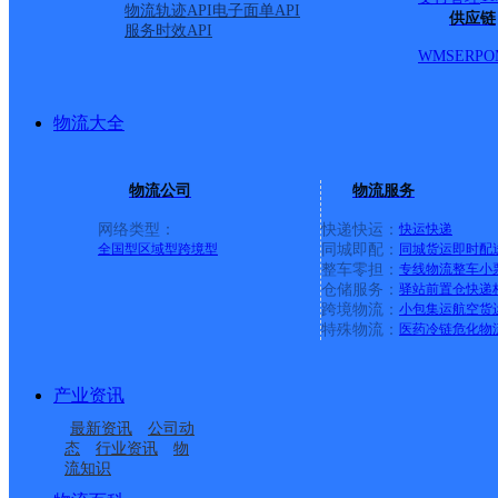
物流轨迹API
电子面单API
供应链
服务时效API
WMS
ERP
O
物流大全
物流公司
物流服务
网络类型：
快递快运：
快运
快递
全国型
区域型
跨境型
同城即配：
同城货运
即时配
整车零担：
专线物流
整车
小
仓储服务：
驿站
前置仓
快递
上一条：
中国邮政集团有限公司新疆维吾尔自治区叶城县乌
跨境物流：
小包集运
航空货
特殊物流：
医药冷链
危化物
周边网点
产业资讯
昆明嵩明县
云南嵩明县公司
最新资讯
公司动
嵩明杨林镇
昆明嵩明县杨林镇营业
态
行业资讯
物
流知识
云南嵩明公司
杨桥邮政所
部