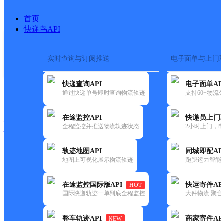
首页
快递鸟API
实时查询与订阅推送
电子面单与上门
搜索热词：
在途监控
快递查询API
电子面单AP
快递大全
快运大全
快递时效
通过快递单号即时查询物流轨迹
支持60+物
在途监控API
快递员上门
快递公司
全程监控并推送物流轨迹状态
2小时上门，
快递网点
电话大全
轨迹地图API
同城即配AP
地图上可视化展示物流轨迹
跑腿运力智能
极兔
昆明嵩明县网点
在途监控国际版API
快运寄件AP
HOT
速递
国际快递轨迹一单到底全程监控
大件物流 聚合
更新时间：2021-11-26 00:00:00
整车轨迹API
商家寄件AP
NEW