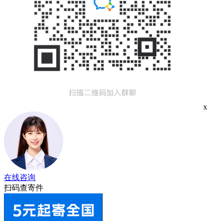
x
在线咨询
扫码查寄件