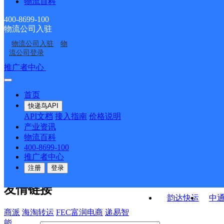
物流百科
小街邮政支局
盟台路邮政支局
云大滇池学院邮政所
阿子营邮政所
400-8699-100
物流公司入驻
白邑邮政所
杨林邮政所
物流公司入驻
物
黄龙邮政所
嵩明二部
流公司登录
接口API
推广者中心
注册/登录
快运查询
API接口文档
FAQ/帮助文档
快递鸟
宏行中运物流
首页
API接口
DEMO下载
快递鸟API
百世快运
邦
API文档
接入指南
价格说明
关于我们
德邦快递
高
产业资讯
物流百科
华企快运
环
公司介绍
企业动态
联系我们
法律声
400-8699-100
京东快运
聚
明
合作伙伴
快递鸟接口服务协议
用
推广者中心
户隐私政策
速佳达快运
注册
登录
易达快运
驿
友情链接
韵达快运
中
商派
海淘转运
FEC富润电商
递易智
能