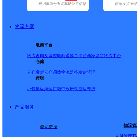
根据车牌号查询车辆位置信息
商家发货 寄
基本信息
所属快递：极兔速递
物流方案
所属区域：云南省-昆明市-嵩明县
网点电话：
网点地址：云南省昆明市嵩明县嵩阳街道双峰路嵩阳卫生院4-
电商平台
网点负责人：
物流查询及监控
电商退换货
平台商家发货
物流中台
仓储
派送范围
云仓发货
云仓调拨
物流监控
发货管理
跨境
小包集运
海运拼箱
中欧班铁
空运专线
产品服务
物流管
物流数据
T
交付管理