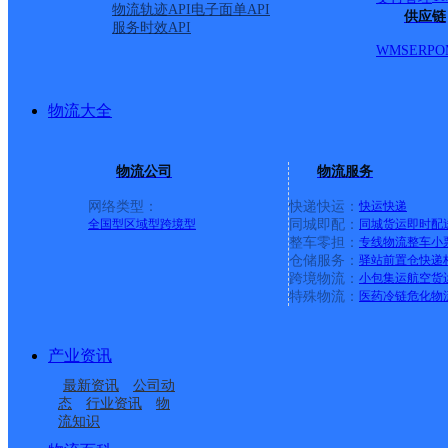
物流轨迹API
电子面单API
供应链
服务时效API
WMS
ERP
O
物流大全
物流公司
物流服务
网络类型：
快递快运：
快运
快递
全国型
区域型
跨境型
同城即配：
同城货运
即时配
整车零担：
专线物流
整车
小
仓储服务：
驿站
前置仓
快递
上一条：
义乌廿三里网点
跨境物流：
小包集运
航空货
特殊物流：
医药冷链
危化物
周边网点
产业资讯
昆明嵩明县
云南嵩明县公司
最新资讯
公司动
嵩明杨林镇
昆明嵩明县杨林镇营业
态
行业资讯
物
流知识
云南嵩明公司
杨桥邮政所
部