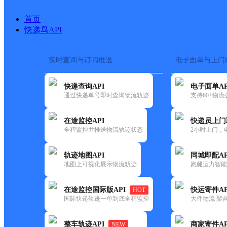
首页
快递鸟API
实时查询与订阅推送
电子面单与上门
搜索热词：
快递查询API
电子面单AP
快递大全
快运大全
快递时效
通过快递单号即时查询物流轨迹
支持60+物
在途监控API
快递员上门
快递公司
全程监控并推送物流轨迹状态
2小时上门，
快递网点
电话大全
轨迹地图API
同城即配AP
地图上可视化展示物流轨迹
跑腿运力智能
百世
金塔县
在途监控国际版API
快运寄件AP
HOT
快递
国际快递轨迹一单到底全程监控
大件物流 聚合
更新时间：2021-11-26 00:00:00
整车轨迹API
商家寄件AP
NEW