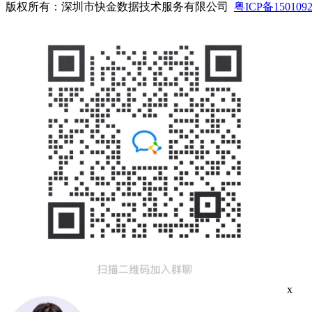
版权所有：深圳市快金数据技术服务有限公司
粤ICP备150109
x