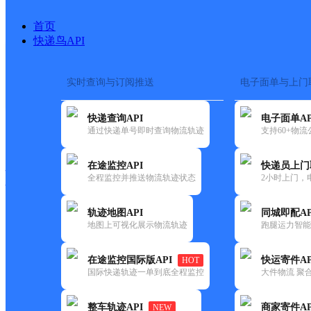
首页
快递鸟API
实时查询与订阅推送
电子面单与上门
搜索热词：
快递查询API
电子面单AP
快递大全
快运大全
快递时效
通过快递单号即时查询物流轨迹
支持60+物
在途监控API
快递员上门
快递公司
全程监控并推送物流轨迹状态
2小时上门，
快递网点
电话大全
轨迹地图API
同城即配AP
地图上可视化展示物流轨迹
跑腿运力智能
邮政
金塔镇邮政所
在途监控国际版API
快运寄件AP
HOT
国内
国际快递轨迹一单到底全程监控
大件物流 聚合
更新时间：2021-12-03 00:00:00
整车轨迹API
商家寄件AP
NEW