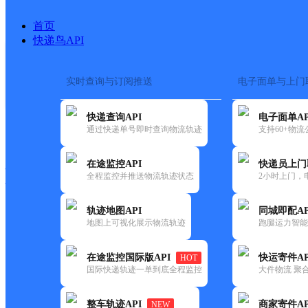
首页
快递鸟API
实时查询与订阅推送
电子面单与上门
搜索热词：
在途监控
快递查询API
电子面单AP
快递大全
快运大全
快递时效
通过快递单号即时查询物流轨迹
支持60+物
在途监控API
快递员上门
快递公司
全程监控并推送物流轨迹状态
2小时上门，
快递网点
电话大全
轨迹地图API
同城即配AP
地图上可视化展示物流轨迹
跑腿运力智能
天地
酒泉金塔县航天大道网点
在途监控国际版API
快运寄件AP
HOT
华宇
国际快递轨迹一单到底全程监控
大件物流 聚合
更新时间：2022-07-12 00:00:00
整车轨迹API
商家寄件AP
NEW