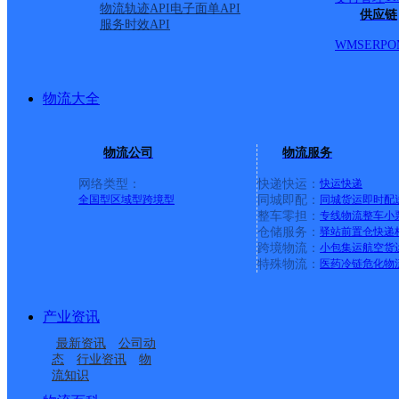
物流轨迹API
电子面单API
供应链
服务时效API
WMS
ERP
O
物流大全
物流公司
物流服务
网络类型：
快递快运：
快运
快递
全国型
区域型
跨境型
同城即配：
同城货运
即时配
整车零担：
专线物流
整车
小
仓储服务：
驿站
前置仓
快递
上一条：
横岗园山
跨境物流：
小包集运
航空货
特殊物流：
医药冷链
危化物
周边网点
产业资讯
酒泉金塔县
金塔县三合乡合作点
最新资讯
公司动
酒泉金塔县营业部
三合邮政所
ID1655
态
行业资讯
物
流知识
东坝邮政所
生地湾邮政所