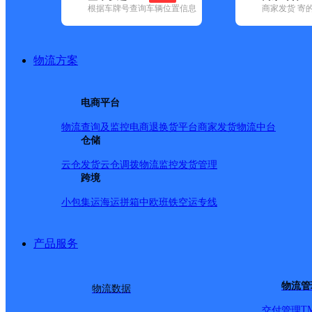
根据车牌号查询车辆位置信息
商家发货 寄
基本信息
所属快递：天地华宇
物流方案
所属区域：甘肃省-酒泉市-金塔县
网点电话：
网点地址：甘肃省酒泉市金塔县航天大道76号1-3
电商平台
网点负责人：
物流查询及监控
电商退换货
平台商家发货
物流中台
仓储
派送范围
云仓发货
云仓调拨
物流监控
发货管理
跨境
-
小包集运
海运拼箱
中欧班铁
空运专线
产品服务
物流管
物流数据
T
交付管理