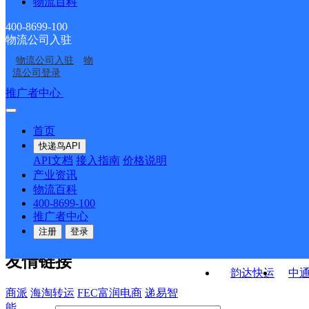
物流百科
中路邮政所
羊井子湾邮政所
中东邮政所
金塔西坝邮政所
400-8699-100
物流公司入驻
航天镇邮政所
金塔镇邮政所
物流公司入驻
物
金港湾四号门店领航发
新华小区欣华商行
流公司登录
艺
接口API
推广者中心
注册/登录
快运查询
API接口文档
FAQ/帮助文档
快递鸟
宏行中运物流
首页
API接口
DEMO下载
快递鸟API
百世快运
邦
API文档
接入指南
价格说明
关于我们
德邦快递
高
产业资讯
物流百科
华企快运
环
公司介绍
企业动态
联系我们
法律声
400-8699-100
京东快运
聚
明
合作伙伴
快递鸟接口服务协议
用
推广者中心
户隐私政策
速佳达快运
注册
登录
易达快运
驿
友情链接
韵达快运
中
商派
海淘转运
FEC富润电商
递易智
能