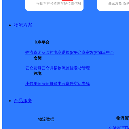
根据车牌号查询车辆位置信息
商家发货 寄
基本信息
所属快递：邮政国内
物流方案
所属区域：甘肃省-酒泉市-金塔县
网点电话：
网点地址：甘肃省酒泉市金塔县鼎新镇
电商平台
网点负责人：
物流查询及监控
电商退换货
平台商家发货
物流中台
仓储
派送范围
云仓发货
云仓调拨
物流监控
发货管理
跨境
-
小包集运
海运拼箱
中欧班铁
空运专线
产品服务
物流管
物流数据
T
交付管理