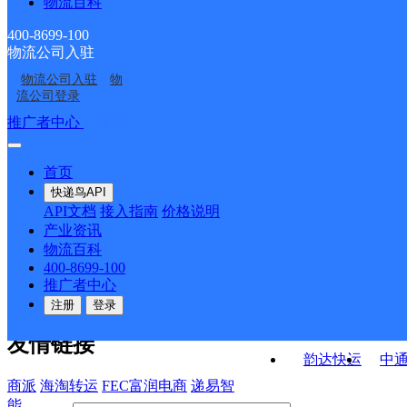
物流百科
14支邮政所
中路邮政所
中东邮政所
金塔西坝邮政所
400-8699-100
物流公司入驻
航天镇邮政所
金塔镇邮政所
物流公司入驻
物
金港湾四号门店领航发
新华小区欣华商行
流公司登录
艺
接口API
推广者中心
注册/登录
快运查询
API接口文档
FAQ/帮助文档
快递鸟
宏行中运物流
首页
API接口
DEMO下载
快递鸟API
百世快运
邦
API文档
接入指南
价格说明
关于我们
德邦快递
高
产业资讯
物流百科
华企快运
环
公司介绍
企业动态
联系我们
法律声
400-8699-100
京东快运
聚
明
合作伙伴
快递鸟接口服务协议
用
推广者中心
户隐私政策
速佳达快运
注册
登录
易达快运
驿
友情链接
韵达快运
中
商派
海淘转运
FEC富润电商
递易智
能