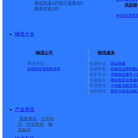
物流轨迹API
电子面单API
供应链
服务时效API
WMS
ERP
O
物流大全
物流公司
物流服务
网络类型：
快递快运：
快运
快递
全国型
区域型
跨境型
同城即配：
同城货运
即时配
整车零担：
专线物流
整车
小
仓储服务：
驿站
前置仓
快递
上一条：
中国邮政集团有限公司新疆维吾尔自治区叶城县乌
跨境物流：
小包集运
航空货
特殊物流：
医药冷链
危化物
周边网点
产业资讯
酒泉金塔县
金塔县三合乡合作点
最新资讯
公司动
金塔县中东镇合作点
酒泉金塔县营业部
ID1655
态
行业资讯
物
流知识
大庄子邮政所
东坝邮政所
ID5915