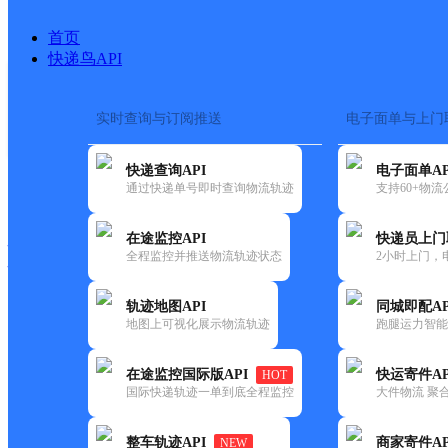
首页
快递鸟API
实时查询与订阅推送
电子面单与上门
搜索热词：
在途监控
快递查询API
电子面单AP
快递大全
快运大全
快递时效
通过快递单号即时查询物流轨迹
支持60+物
在途监控API
快递员上门
快递公司
全程监控并推送物流轨迹状态
2小时上门，
快递网点
电话大全
轨迹地图API
同城即配AP
地图上可视化展示物流轨迹
跑腿运力智能
邮政
鼎新邮政支局
在途监控国际版API
快运寄件AP
HOT
国内
国际快递轨迹一单到底全程监控
大件物流 聚合
更新时间：2021-12-03 00:00:00
整车轨迹API
商家寄件AP
NEW