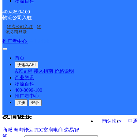
物流百科
14支邮政所
羊井子湾邮政所
中东邮政所
金塔西坝邮政所
400-8699-100
物流公司入驻
航天镇邮政所
金塔镇邮政所
物流公司入驻
物
金港湾四号门店领航发
新华小区欣华商行
流公司登录
艺
接口API
推广者中心
注册/登录
快运查询
API接口文档
FAQ/帮助文档
快递鸟
宏行中运物流
首页
API接口
DEMO下载
快递鸟API
百世快运
邦
API文档
接入指南
价格说明
关于我们
德邦快递
高
产业资讯
物流百科
华企快运
环
公司介绍
企业动态
联系我们
法律声
400-8699-100
京东快运
聚
明
合作伙伴
快递鸟接口服务协议
用
推广者中心
户隐私政策
速佳达快运
注册
登录
易达快运
驿
友情链接
韵达快运
中
商派
海淘转运
FEC富润电商
递易智
能