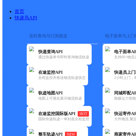
首页
快递鸟API
实时查询与订阅推送
电子面单与上门
搜索热词：
在途监控
快递查询API
电子面单AP
快递大全
快运大全
快递时效
通过快递单号即时查询物流轨迹
支持60+物
在途监控API
快递员上门
快递公司
全程监控并推送物流轨迹状态
2小时上门，
快递网点
电话大全
轨迹地图API
同城即配AP
地图上可视化展示物流轨迹
跑腿运力智能
邮政
中路邮政所
在途监控国际版API
快运寄件AP
HOT
国内
国际快递轨迹一单到底全程监控
大件物流 聚合
更新时间：2021-12-03 00:00:00
整车轨迹API
商家寄件AP
NEW