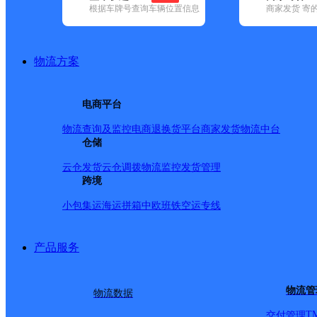
根据车牌号查询车辆位置信息
商家发货 寄
基本信息
所属快递：邮政国内
物流方案
所属区域：甘肃省-酒泉市-金塔县
网点电话：
网点地址：甘肃省酒泉市州县渊泉镇新洲里购物广场A区16-
电商平台
网点负责人：
物流查询及监控
电商退换货
平台商家发货
物流中台
仓储
派送范围
云仓发货
云仓调拨
物流监控
发货管理
跨境
-
小包集运
海运拼箱
中欧班铁
空运专线
产品服务
物流管
物流数据
T
交付管理