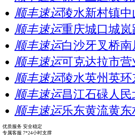
顺丰速运
陵水新村镇中
顺丰速运
重庆城口城岚
顺丰速运
白沙牙叉桥南
顺丰速运
可克达拉市营
顺丰速运
陵水英州英环
顺丰速运
昌江石碌人民
顺丰速运
乐东黄流黄东
优质服务 安全稳定
专属客服 7*24小时支撑