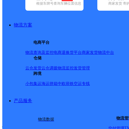
查询
根据车牌号查询车辆位置信息
商家发货 寄
网点筛选
物流方案
已选
城市：商洛市 ✕
地
电商平台
品牌:
不限
安能快递(2)
百世快递(8)
德邦快递(7)
极兔速递(9)
申
中通快递(9)
物流查询及监控
电商退换货
平台商家发货
物流中台
地区:
不限
(1)
丹凤县(26)
仓储
洛南县(26)
山阳县(37)
商南县(22)
商州
洛南县,商洛市,快递网点
云仓发货
云仓调拨
物流监控
发货管理
跨境
小包集运
海运拼箱
中欧班铁
空运专线
商洛洛南网点
产品服务
极兔速递
更多号码
地址
物流管
物流数据
快递隔壁
T
交付管理