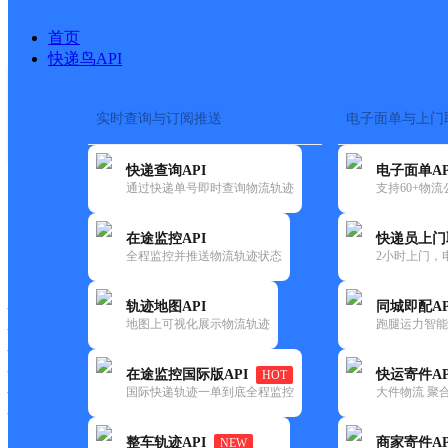
首页
快递鸟API
实时查询与订阅推送
电子面单与上门
搜索热词：
在途监控
快递查询API
电子面单AP
首页
>
快递大全
>
快递网
通过快递单号即时查询物流轨迹
支持60+物
在途监控API
快递员上门
快递大全
快运大全
快递时效
全程监控并推送物流轨迹状态
2小时上门，
轨迹地图API
同城即配AP
快递公司
地图上可视化展示物流轨迹
跑腿运力智能
快递网点
快递电话
快运公司
在途监控国际版API
快运寄件AP
HOT
国际快递轨迹一单到底全程监控
大件物流 聚合
快运网点
快运电话
整车轨迹API
商家寄件AP
NEW