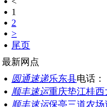
<
1
2
>
尾页
最新网点
圆通速递
乐东县
电话：
顺丰速运
重庆垫江桂西
顺丰速运
保亭三道农场