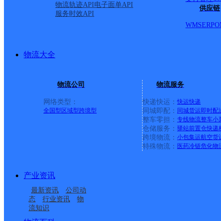
物流轨迹API
电子面单API
供应链
服务时效API
派送范围:
详情
WMS
ERP
O
商洛洛南尤河桥速运营业
物流大全
物流公司
物流服务
顺丰速运
更多号码
地址
网络类型：
快递快运：
快运
快递
全国型
区域型
跨境型
同城即配：
同城货运
即时配
道尤河桥福景苑小区北30
整车零担：
专线物流
整车
小
仓储服务：
驿站
前置仓
快递
跨境物流：
小包集运
航空货
派送范围:全境
详情
特殊物流：
医药冷链
危化物
产业资讯
陕西洛南
最新资讯
公司动
态
行业资讯
物
流知识