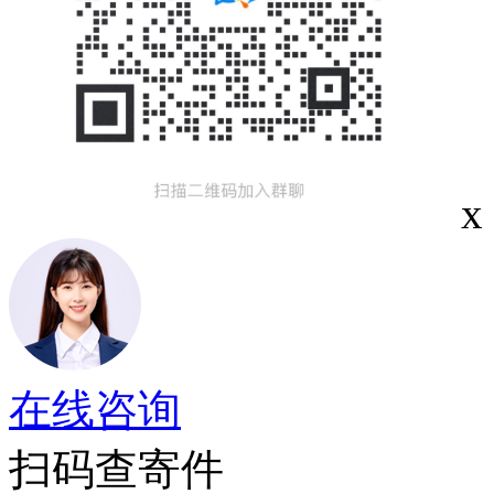
x
在线咨询
扫码查寄件