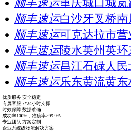
顺丰速运
重庆城口城岚
顺丰速运
白沙牙叉桥南
顺丰速运
可克达拉市营
顺丰速运
陵水英州英环
顺丰速运
昌江石碌人民
顺丰速运
乐东黄流黄东
优质服务 安全稳定
专属客服 7*24小时支撑
时效保障 数据准确
成功率100%，准确率≥99.9%
专业团队 方案定制
企业系统级物流解决方案