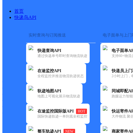
首页
快递鸟API
实时查询与订阅推送
电子面单与上门
搜索热词：
在途监控
快递查询API
电子面单AP
首页
>
快递大全
>
快递网点
通过快递单号即时查询物流轨迹
支持60+物
快递大全
快运大全
快递时效
在途监控API
快递员上门
全程监控并推送物流轨迹状态
2小时上门，
快递公司
快递网点
轨迹地图API
同城即配AP
快递电话
地图上可视化展示物流轨迹
跑腿运力智能
快运公司
快运网点
在途监控国际版API
快运寄件AP
HOT
快运电话
国际快递轨迹一单到底全程监控
大件物流 聚合
查询
整车轨迹API
商家寄件AP
NEW