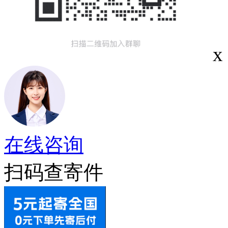
x
在线咨询
扫码查寄件