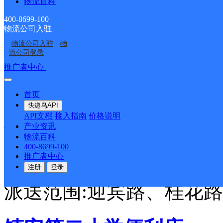
物流百科
园，教场路，西环路至青
400-8699-100
物流公司入驻
局，宏华街，西菜园子，
物流公司入驻
物
流公司登录
隆路，镇安收费站至镇安
推广者中心
注册/登录
详情
首页
快递鸟API
API文档
接入指南
价格说明
镇安县
产业资讯
物流百科
400-8699-100
推广者中心
圆通速递
更多号码
地址
注册
登录
派送范围:迎宾路、桂花