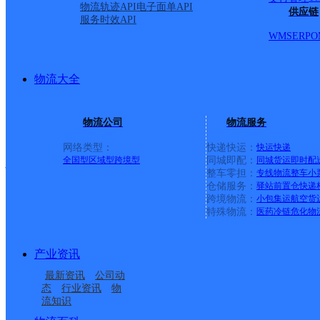
物流轨迹API
电子面单API
供应链
聚联金服商务信息咨询镇
服务时效API
WMS
ERP
O
顺丰速运
更多号码
地址
物流大全
派送范围:全境
详情
物流公司
物流服务
网络类型：
快递快运：
快运
快递
镇安县
全国型
区域型
跨境型
同城即配：
同城货运
即时配
整车零担：
专线物流
整车
小
仓储服务：
驿站
前置仓
快递
跨境物流：
小包集运
航空货
百世快递
更多号码
地址
特殊物流：
医药冷链
危化物
派送范围:县城（永乐镇
产业资讯
最新资讯
公司动
涝巷街，西沟路至森科新
态
行业资讯
物
流知识