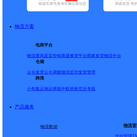
网点筛选
根据车牌号查询车辆位置信息
商家发货 寄
已选
城市：商洛市 ✕
地
物流方案
品牌:
不限
安能快递(2)
百世快递(8)
德邦快递(7)
极兔速递(9)
申
中通快递(9)
电商平台
地区:
不限
(1)
丹凤县(26)
洛南县(26)
山阳县(37)
商南县(22)
商州
物流查询及监控
电商退换货
平台商家发货
物流中台
镇安县,商洛市,快递网点
仓储
云仓发货
云仓调拨
物流监控
发货管理
跨境
教场路17号顺丰加密点
小包集运
海运拼箱
中欧班铁
空运专线
顺丰速运
更多号码
地址：
产品服务
派送范围:全境
详情
物流管
物流数据
T
交付管理