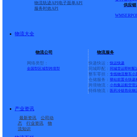
物流轨迹API
电子面单API
教场路17号顺丰加密点
供应链
服务时效API
WMS
ERP
O
顺丰速运
更多号码
地址：教场路17号农行家属院隔壁
派送范围:全境
详情
物流大全
商洛丹凤网点
极兔速递
更多号码
地址：商洛市丹凤县人民西路18号
物流公司
物流服务
派送范围:
详情
网络类型：
快递快运：
快运
快递
山阳
全国型
区域型
跨境型
同城即配：
同城货运
即时配
整车零担：
专线物流
整车
小
仓储服务：
驿站
前置仓
快递
速尔快递
更多号码
地址：陕西省山阳县南新街芭芭多芦荟专
跨境物流：
小包集运
航空货
派送范围:: A:爱尚良品超市 B:卜吉河全境,卜吉沟,滨河小区,
特殊物流：
医药冷链
危化物
小区,苍龙路,晨辉医院 D:东城雅居,东城路,东方商务酒店,都客
丰泰园小区 G:公安局,广远酒店,郭山路,工商管理局,国土局,高家
行巷子全段,计划生育服务站,吉河西路,九子碑 K:开源酒店,客都
产业资讯
楼,山阳县财政局家属楼,森林管理局,三里中学,山阳县政府,税务
最新资讯
公司动
校 W:五里 X:西城路,西关建材家具城，消防大队,信毅中学,雪花
态
行业资讯
物
流知识
聚联金服商务信息咨询镇安分公司