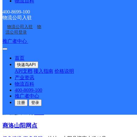
物流百科
顺丰速运
更多号码
地址：永乐街道老县运司门口
400-8699-100
派送范围:全境
详情
物流公司入驻
物流公司入驻
物
商洛
流公司登录
推广者中心
注册/登录
速尔快递
更多号码
地址：商洛市陈塬仓库26号
派送范围:C:陈塬街道,城关街道 D:大赵峪街道 L:刘湾街道 
首页
商南县城关镇红丽便利店
快递鸟API
API文档
接入指南
价格说明
顺丰速运
更多号码
地址：城关镇金福湾小区门口红丽超市
产业资讯
派送范围:全境
详情
物流百科
400-8699-100
柞水县乾佑镇无量殿秦缘超市店
推广者中心
注册
登录
顺丰速运
更多号码
地址：阳光花园
派送范围:全境
详情
商洛山阳网点