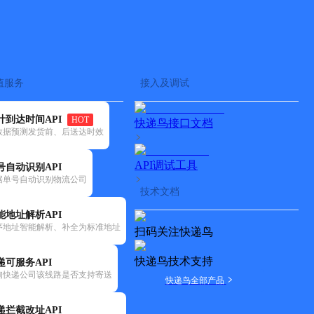
查快递
批量查询
值服务
接入及调试
计到达时间API
HOT
快递鸟接口文档
数据预测发货前、后送达时效
API调试工具
号自动识别API
据单号自动识别物流公司
技术文档
能地址解析API
序地址智能解析、补全为标准地址
扫码关注快递鸟
快递鸟技术支持
递可服务API
询快递公司该线路是否支持寄送
快递鸟全部产品
递拦截改址API