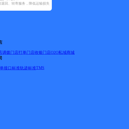
供退回、转寄服务，降低运输损失
宅急送(1)
中通快递(9)
店
店调拨
门店打单
门店收银
门店O2O
私域商城
司
TMS
单
接口标准
轨迹标准