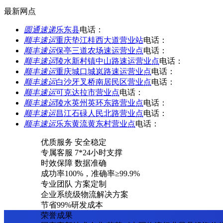
最新网点
圆通速递
乐东县
电话：
顺丰速运
重庆垫江桂西大道营业站
电话：
顺丰速运
保亭三道农场速运营业点
电话：
顺丰速运
陵水新村镇中山路速运营业点
电话：
顺丰速运
重庆城口城岚路速运营业点
电话：
顺丰速运
白沙牙叉桥南居民区营业点
电话：
顺丰速运
可克达拉市营业点
电话：
顺丰速运
陵水英州英环东路营业点
电话：
顺丰速运
昌江石碌人民北路营业点
电话：
顺丰速运
乐东黄流黄东村营业点
电话：
优质服务 安全稳定
专属客服 7*24小时支撑
时效保障 数据准确
成功率100%，准确率≥99.9%
专业团队 方案定制
企业系统级物流解决方案
节省99%研发成本
荣誉成果