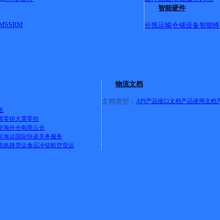
智能硬件
MS
SRM
分拣运输
仓储设备
智能终
物流文档
文档类型：
API产品接口文档
产品使用文档
送
票零担
大票零担
柜
海外仓
电商云仓
卖店旁
运
海运
国际快递
关务服务
滨河路,滨河北路,北大街全境 C:城管大队,城区二中,城关镇九一小
流
铁路货运
食品冷链
航空货运
润超市,东盛大厦,东关/西关居委会 F:法官乡,丰河路,福临佳苑小区
沟村,高坝店镇,甘沟口,工人俱乐部 H:和平小区,宏昌驾校,红十字
超市,矿司家属楼 L:乐万家超市,林业局 M:民政局 N:南山路,南
局,十里中心小学,山阳中医院十里乡政府,山阳中学,山阳职教中心,
酒店 Y:远程驾校,育才路,悦来登酒店 Z:中街社区,中医院
详情