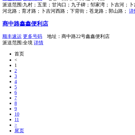
派送范围:九村；五里；甘沟口；九子碑；邹家湾；卜吉河；
河北路；育才路；卜吉河西路；下背街；苍龙路；郭山路；
详
商中路鑫鑫便利店
顺丰速运
更多号码
地址：商中路22号鑫鑫便利店
派送范围:全境
详情
首页
<
1
2
3
4
5
6
7
8
9
10
11
>
尾页