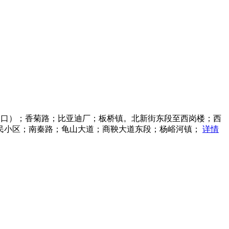
道口）；香菊路；比亚迪厂；板桥镇。北新街东段至西岗楼；西
民小区；南秦路；龟山大道；商鞅大道东段；杨峪河镇；
详情