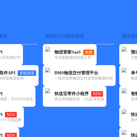
取件
物流交付与发货管理
物流增
在途监控
电子面单
快递查询
单号识别
上门取件
时效预测
I
物流管家SaaS
预
免费
流公司面单打印
专为商家物流管理工具
大
NEW
查询
取件API
DMS物流交付管理平台
单
智能调度
电商退换货必用
一站式智慧物流交付管理和数据分析
根
I
快送宝寄件小程序
智
NEW
调度，平均30分送达
多品牌智能比价，5元起寄全国
无
I
快
NEW
10+主流品牌
查
I
快
NEW