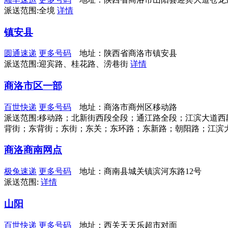
派送范围:全境
详情
镇安县
圆通速递
更多号码
地址：陕西省商洛市镇安县
派送范围:迎宾路、桂花路、涝巷街
详情
商洛市区一部
百世快递
更多号码
地址：商洛市商州区移动路
派送范围:移动路；北新街西段全段；通江路全段；江滨大道
背街；东背街；东街；东关；东环路；东新路；朝阳路；江滨
商洛商南网点
极兔速递
更多号码
地址：商南县城关镇滨河东路12号
派送范围:
详情
山阳
百世快递
更多号码
地址：西关天天乐超市对面