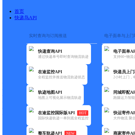
首页
快递鸟API
实时查询与订阅推送
电子面单与上门
搜索热词：
快递查询API
电子面单AP
首页
>
快递大全
>
快递网点
通过快递单号即时查询物流轨迹
支持60+物
快递大全
快运大全
快递时效
在途监控API
快递员上门
全程监控并推送物流轨迹状态
2小时上门，
快递公司
快递网点
轨迹地图API
同城即配AP
快递电话
地图上可视化展示物流轨迹
跑腿运力智能
快运公司
快运网点
在途监控国际版API
快运寄件AP
HOT
快运电话
国际快递轨迹一单到底全程监控
大件物流 聚合
查询
整车轨迹API
商家寄件AP
NEW
网点筛选