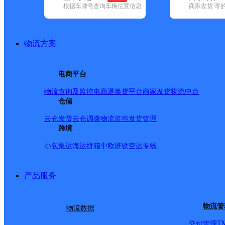
根据车牌号查询车辆位置信息
商家发货 寄
已选
城市：商洛市 ✕
清空已选
品牌:
不限
安能快递(2)
百世快递(8)
德邦快递(7)
极兔速递(9)
申
地区:
不限
(1)
丹凤县(26)
洛南县(26)
山阳县(37)
商南县(22)
商州
物流方案
商洛市,快递网点
商洛柞水网点
电商平台
物流查询及监控
电商退换货
平台商家发货
物流中台
极兔速递
更多号码
地址：柞水县乾佑镇石镇街道尚客优酒店
仓储
派送范围:
详情
云仓发货
云仓调拨
物流监控
发货管理
商洛市商州区金色年华童装店便利店
跨境
小包集运
海运拼箱
中欧班铁
空运专线
顺丰速运
更多号码
地址：大都汇步行街东口金色童年
派送范围:全境
详情
产品服务
商洛洛南网点
极兔速递
更多号码
地址：洛南县城关镇西寺四组天天快递隔
物流管
物流数据
派送范围:
详情
T
交付管理