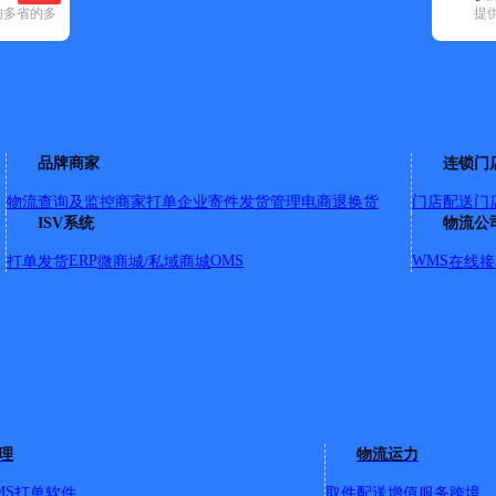
的多省的多
提
通快递(2)
顺丰速运(29)
速尔快递(3)
邮政国内(140)
圆通速递(8)
区(49)
柞水县(20)
镇安县(37)
品牌商家
连锁门
物流查询及监控
商家打单
企业寄件
发货管理
电商退换货
门店配送
门
隔壁
ISV系统
物流公
ERP
OMS
WMS
打单发货
微商城/私域商城
在线接
壁
理
物流运力
MS
打单软件
取件配送
增值服务
跨境