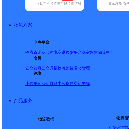
根据车牌号查询车辆位置信息
商家发货 寄
基本信息
所属快递：邮政国内
物流方案
所属区域：陕西省-商洛市-洛南县
网点电话：
网点地址：洛南县三要镇三要街村
电商平台
网点负责人：
物流查询及监控
电商退换货
平台商家发货
物流中台
仓储
派送范围
云仓发货
云仓调拨
物流监控
发货管理
跨境
-
小包集运
海运拼箱
中欧班铁
空运专线
产品服务
物流管
物流数据
T
交付管理