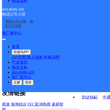
物流百科
刘涧邮政所
保安邮政支局
石门邮政支局
四皓邮政所
400-8699-100
物流公司入驻
洛源邮政所
麻坪邮政所
物流公司入驻
物
柏峪寺邮政所
灵口邮政支局
流公司登录
接口API
推广者中心
注册/登录
快运查询
API接口文档
FAQ/帮助文档
快递鸟
宏行中运物流
首页
API接口
DEMO下载
快递鸟API
百世快运
邦
API文档
接入指南
价格说明
关于我们
德邦快递
高
产业资讯
物流百科
华企快运
环
公司介绍
企业动态
联系我们
法律声
400-8699-100
京东快运
聚
明
合作伙伴
快递鸟接口服务协议
用
推广者中心
户隐私政策
速佳达快运
注册
登录
易达快运
驿
友情链接
韵达快运
中
商派
海淘转运
FEC富润电商
递易智
能