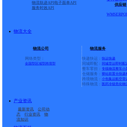
物流轨迹API
电子面单API
供应链
服务时效API
WMS
ERP
O
物流大全
物流公司
物流服务
网络类型：
快递快运：
快运
快递
全国型
区域型
跨境型
同城即配：
同城货运
即时配
整车零担：
专线物流
整车
小
仓储服务：
驿站
前置仓
快递
上一条：
中国邮政集团有限公司新疆维吾尔自治区叶城县乌
跨境物流：
小包集运
航空货
特殊物流：
医药冷链
危化物
周边网点
产业资讯
商洛洛南县
商洛洛南县营业部
最新资讯
公司动
石坡邮政支局
新西街邮政支局
态
行业资讯
物
流知识
古城邮政支局
永丰邮政支局