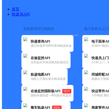
首页
快递鸟API
实时查询与订阅推送
电子面单与上门
搜索热词：
在途监控
快递查询API
电子面单AP
快递大全
快运大全
快递时效
通过快递单号即时查询物流轨迹
支持60+物
在途监控API
快递员上门
快递公司
全程监控并推送物流轨迹状态
2小时上门，
快递网点
电话大全
轨迹地图API
同城即配AP
地图上可视化展示物流轨迹
跑腿运力智能
邮政
三要邮政支局
在途监控国际版API
快运寄件AP
HOT
国内
国际快递轨迹一单到底全程监控
大件物流 聚合
更新时间：2021-12-03 00:00:00
整车轨迹API
商家寄件AP
NEW