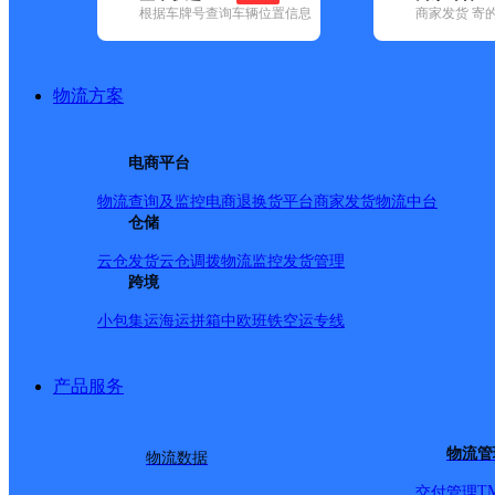
查询
根据车牌号查询车辆位置信息
商家发货 寄
网点筛选
物流方案
已选
城市：雅安市 ✕
清
电商平台
品牌:
不限
百世快递(1)
德邦快递(22)
极兔速递(9)
申通快递(3)
(18)
中通快递(8)
物流查询及监控
电商退换货
平台商家发货
物流中台
地区:
不限
(1)
宝兴县(16)
仓储
汉源县(52)
芦山县(20)
名山区(31)
石棉
雅安市,快递网点
云仓发货
云仓调拨
物流监控
发货管理
跨境
小包集运
海运拼箱
中欧班铁
空运专线
马岭镇
产品服务
圆通速递
更多号码
地址
物流管
物流数据
派送范围:仅派送到镇区
T
交付管理