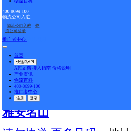
顺丰速运
更多号码
地址
物流百科
400-8699-100
派送范围:全境
详情
物流公司入驻
物流公司入驻
物
流公司登录
雅安市芦山县平安路速运
推广者中心
注册/登录
顺丰速运
更多号码
地址
首页
快递鸟API
API文档
接入指南
价格说明
平安路175号（锦华宾馆
产业资讯
物流百科
400-8699-100
派送范围:全境
详情
推广者中心
注册
登录
雅安名山