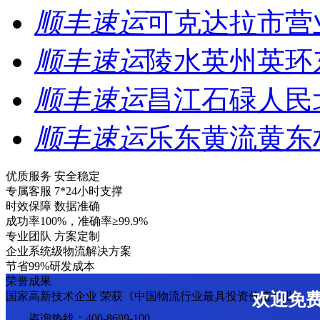
顺丰速运
可克达拉市营
顺丰速运
陵水英州英环
顺丰速运
昌江石碌人民
顺丰速运
乐东黄流黄东
优质服务 安全稳定
专属客服 7*24小时支撑
时效保障 数据准确
成功率100%，准确率≥99.9%
专业团队 方案定制
企业系统级物流解决方案
节省99%研发成本
荣誉成果
国家高新技术企业 荣获《中国物流行业最具投资价值企业》
欢迎免
咨询热线：400-8699-100