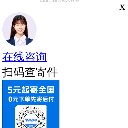
x
在线咨询
扫码查寄件