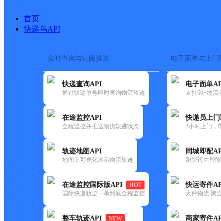
首页
快递鸟API
实时查询与订阅推送
电子面单与上门
搜索热词：
在途监控
快递查询API
电子面单AP
首页
>
快递大全
>
快递网
通过快递单号即时查询物流轨迹
支持60+物
在途监控API
快递员上门
快递大全
快运大全
快递时效
全程监控并推送物流轨迹状态
2小时上门，
轨迹地图API
同城即配AP
快递公司
地图上可视化展示物流轨迹
跑腿运力智能
快递网点
快递电话
快运公司
在途监控国际版API
快运寄件AP
HOT
国际快递轨迹一单到底全程监控
大件物流 聚合
快运网点
快运电话
整车轨迹API
商家寄件AP
NEW