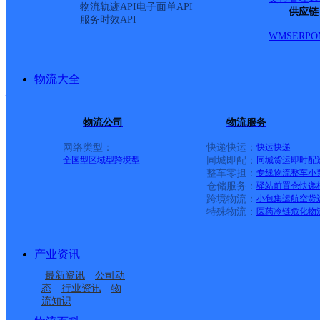
物流轨迹API
电子面单API
供应链
服务时效API
日，有偿收费标准：5KG以
WMS
ERP
O
雅安市石棉县石棉县营业
物流大全
物流公司
物流服务
顺丰速运
更多号码
地址
网络类型：
快递快运：
快运
快递
全国型
区域型
跨境型
同城即配：
同城货运
即时配
道滨河路965号
整车零担：
专线物流
整车
小
仓储服务：
驿站
前置仓
快递
跨境物流：
小包集运
航空货
派送范围:全境
详情
特殊物流：
医药冷链
危化物
产业资讯
冒牌货冒菜
最新资讯
公司动
态
行业资讯
物
流知识