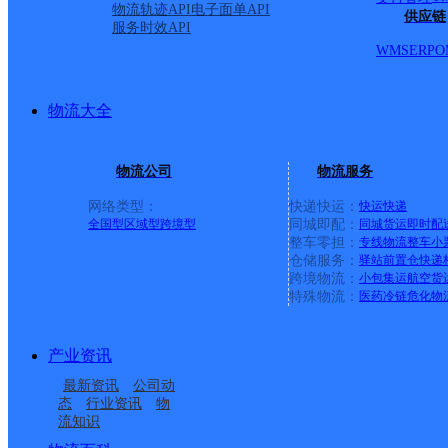
物流轨迹API
电子面单API
供应链
服务时效API
WMS
ERP
O
物流大全
物流公司
物流服务
网络类型：
快递快运：
快运
快递
全国型
区域型
跨境型
同城即配：
同城货运
即时配
整车零担：
专线物流
整车
小
仓储服务：
驿站
前置仓
快递
上一条：
义乌廿三里网点
跨境物流：
小包集运
航空货
特殊物流：
医药冷链
危化物
周边网点
产业资讯
雅安石棉县
四川石棉县公司
最新资讯
公司动
雅安石棉县营业部
石棉县新棉镇合作点
态
行业资讯
物
流知识
石棉县滨河路邮政支局
石棉县迎政邮政所
ID3864