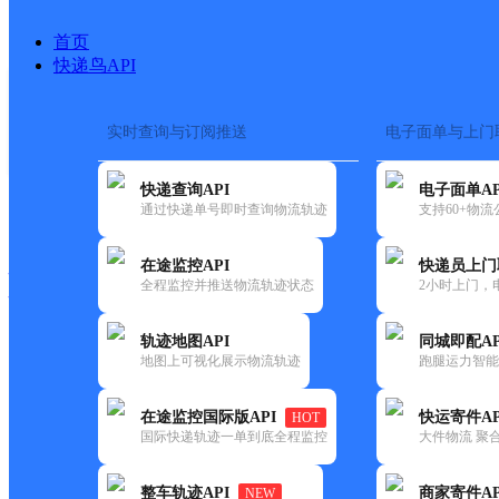
首页
快递鸟API
实时查询与订阅推送
电子面单与上门
搜索热词：
在途监控
快递查询API
电子面单AP
快递大全
快运大全
快递时效
通过快递单号即时查询物流轨迹
支持60+物
在途监控API
快递员上门
快递公司
全程监控并推送物流轨迹状态
2小时上门，
快递网点
电话大全
轨迹地图API
同城即配AP
地图上可视化展示物流轨迹
跑腿运力智能
速尔
雅安石棉
在途监控国际版API
快运寄件AP
HOT
快递
国际快递轨迹一单到底全程监控
大件物流 聚合
更新时间：2021-11-26 00:00:00
整车轨迹API
商家寄件AP
NEW