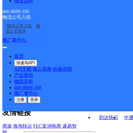
物流百科
石棉县解放路邮政支局
石棉县擦罗邮政所
雅安市挺进路邮政所
石棉县永和邮政所
400-8699-100
物流公司入驻
石棉县田湾邮政所
雅安市中大街邮政支局
物流公司入驻
物
雅安市观化邮政所
石棉县新民邮政所
流公司登录
接口API
推广者中心
注册/登录
快运查询
API接口文档
FAQ/帮助文档
快递鸟
宏行中运物流
首页
API接口
DEMO下载
快递鸟API
百世快运
邦
API文档
接入指南
价格说明
关于我们
德邦快递
高
产业资讯
物流百科
华企快运
环
公司介绍
企业动态
联系我们
法律声
400-8699-100
京东快运
聚
明
合作伙伴
快递鸟接口服务协议
用
推广者中心
户隐私政策
速佳达快运
注册
登录
易达快运
驿
友情链接
韵达快运
中
商派
海淘转运
FEC富润电商
递易智
能