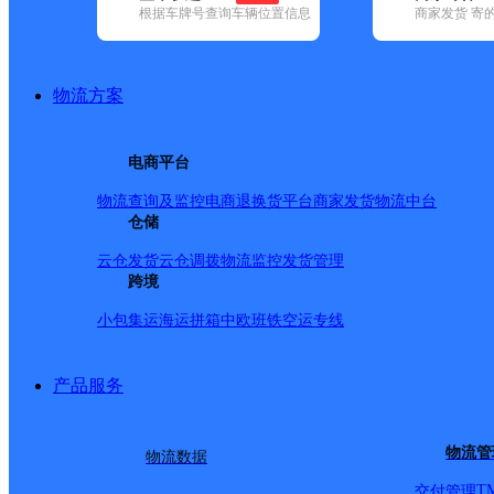
根据车牌号查询车辆位置信息
商家发货 寄
基本信息
所属快递：速尔快递
物流方案
所属区域：四川省-雅安市-石棉县
网点电话：
网点地址：四川省雅安市石棉县滨河路1113号
电商平台
网点负责人：
物流查询及监控
电商退换货
平台商家发货
物流中台
仓储
派送范围
云仓发货
云仓调拨
物流监控
发货管理
跨境
Y:雅安石棉城区
小包集运
海运拼箱
中欧班铁
空运专线
产品服务
物流管
物流数据
T
交付管理