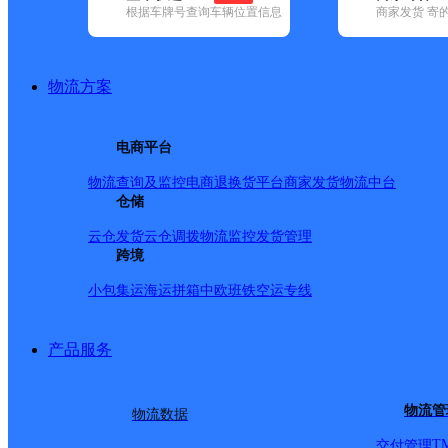
根据车牌号查询车辆位置信息
商家发货 寄
基本信息
所属快递：顺丰速运
物流方案
所属区域：四川省-雅安市-石棉县
网点电话：
网点地址：四川省雅安市石棉县棉城街道滨河路965号
电商平台
网点负责人：
物流查询及监控
电商退换货
平台商家发货
物流中台
仓储
派送范围
云仓发货
云仓调拨
物流监控
发货管理
跨境
全境
小包集运
海运拼箱
中欧班铁
空运专线
产品服务
物流管
物流数据
T
交付管理