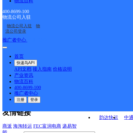
物流百科
石棉县解放路邮政支局
石棉县擦罗邮政所
雅安市挺进路邮政所
石棉县永和邮政所
400-8699-100
物流公司入驻
石棉县田湾邮政所
雅安市中大街邮政支局
物流公司入驻
物
雅安市观化邮政所
石棉县新民邮政所
流公司登录
接口API
推广者中心
注册/登录
快运查询
API接口文档
FAQ/帮助文档
快递鸟
宏行中运物流
首页
API接口
DEMO下载
快递鸟API
百世快运
邦
API文档
接入指南
价格说明
关于我们
德邦快递
高
产业资讯
物流百科
华企快运
环
公司介绍
企业动态
联系我们
法律声
400-8699-100
京东快运
聚
明
合作伙伴
快递鸟接口服务协议
用
推广者中心
户隐私政策
速佳达快运
注册
登录
易达快运
驿
友情链接
韵达快运
中
商派
海淘转运
FEC富润电商
递易智
能