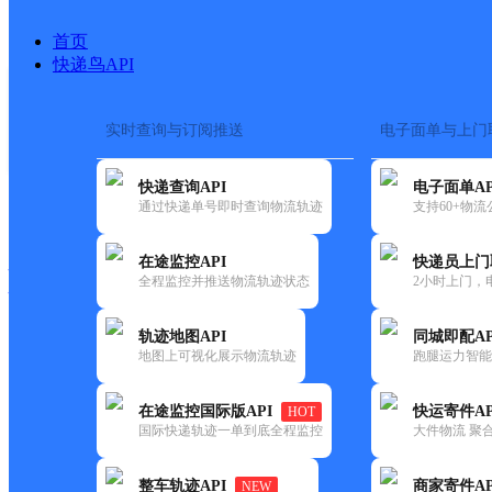
首页
快递鸟API
实时查询与订阅推送
电子面单与上门
搜索热词：
在途监控
快递查询API
电子面单AP
快递大全
快运大全
快递时效
通过快递单号即时查询物流轨迹
支持60+物
在途监控API
快递员上门
快递公司
全程监控并推送物流轨迹状态
2小时上门，
快递网点
电话大全
轨迹地图API
同城即配AP
地图上可视化展示物流轨迹
跑腿运力智能
顺丰
雅安市石棉县石棉县营业部
在途监控国际版API
快运寄件AP
HOT
速运
国际快递轨迹一单到底全程监控
大件物流 聚合
更新时间：2021-11-26 00:00:00
整车轨迹API
商家寄件AP
NEW