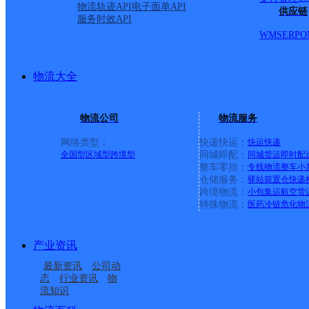
物流轨迹API
电子面单API
供应链
服务时效API
WMS
ERP
O
物流大全
物流公司
物流服务
网络类型：
快递快运：
快运
快递
全国型
区域型
跨境型
同城即配：
同城货运
即时配
整车零担：
专线物流
整车
小
仓储服务：
驿站
前置仓
快递
上一条：
义乌廿三里网点
跨境物流：
小包集运
航空货
特殊物流：
医药冷链
危化物
周边网点
产业资讯
雅安石棉县
四川石棉县公司
最新资讯
公司动
雅安石棉县营业部
石棉县新棉镇合作点
态
行业资讯
物
流知识
石棉县滨河路邮政支局
石棉县迎政邮政所
ID3864