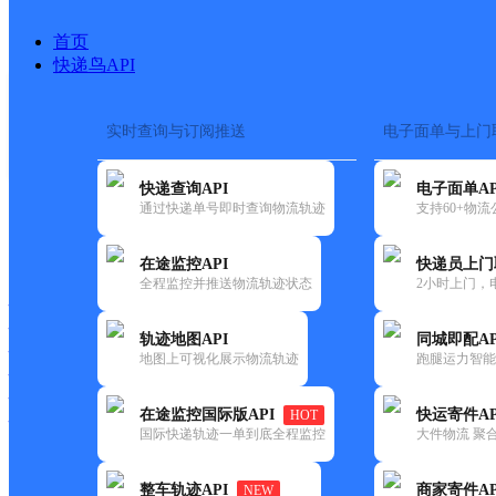
首页
快递鸟API
实时查询与订阅推送
电子面单与上门
搜索热词：
在途监控
快递查询API
电子面单AP
首页
>
快递大全
>
快递网点
通过快递单号即时查询物流轨迹
支持60+物
快递大全
快运大全
快递时效
在途监控API
快递员上门
全程监控并推送物流轨迹状态
2小时上门，
快递公司
快递网点
轨迹地图API
同城即配AP
快递电话
地图上可视化展示物流轨迹
跑腿运力智能
快运公司
快运网点
在途监控国际版API
快运寄件AP
HOT
快运电话
国际快递轨迹一单到底全程监控
大件物流 聚合
查询
整车轨迹API
商家寄件AP
NEW