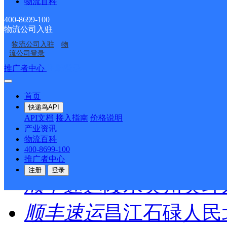
物流百科
顺丰速运
重庆垫江桂西
400-8699-100
物流公司入驻
顺丰速运
保亭三道农场
物流公司入驻
物
流公司登录
推广者中心
注册/登录
顺丰速运
陵水新村镇中
首页
顺丰速运
重庆城口城岚
快递鸟API
API文档
接入指南
价格说明
顺丰速运
白沙牙叉桥南
产业资讯
物流百科
400-8699-100
顺丰速运
可克达拉市营
推广者中心
注册
登录
顺丰速运
陵水英州英环
顺丰速运
昌江石碌人民