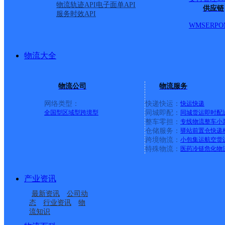
物流轨迹API
电子面单API
供应链
派送范围:汉南城区
详情
服务时效API
WMS
ERP
O
首页
物流大全
<
物流公司
物流服务
1
网络类型：
快递快运：
快运
快递
全国型
区域型
跨境型
同城即配：
同城货运
即时配
>
整车零担：
专线物流
整车
小
仓储服务：
驿站
前置仓
快递
跨境物流：
小包集运
航空货
尾页
特殊物流：
医药冷链
危化物
最新网点
产业资讯
最新资讯
公司动
态
行业资讯
物
圆通速递
乐东县
电话：
流知识