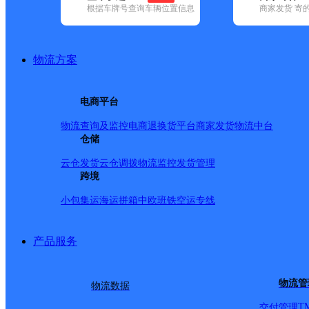
网点筛选
根据车牌号查询车辆位置信息
商家发货 寄
已选
城市：武汉市 ✕
快
物流方案
✕
清空已选
电商平台
品牌:
不限
安能快递(15)
百世快递(92)
德邦快递(147)
极兔速递(
物流查询及监控
电商退换货
平台商家发货
物流中台
邮政国内(245)
圆通速递(128)
仓储
韵达速递(312)
宅急送(1)
中通快递(
地区:
不限
蔡甸区(4)
东西湖区(10)
汉南区(1)
汉阳区(15)
洪山区(
云仓发货
云仓调拨
物流监控
发货管理
(26)
新洲区(2)
跨境
圆通速递,汉南区,武汉市
小包集运
海运拼箱
中欧班铁
空运专线
汉南区
产品服务
物流管
物流数据
圆通速递
更多号码
地址
T
交付管理