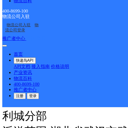
派送范围:全境
详情
物流百科
400-8699-100
物流公司入驻
洪山区马湖
物流公司入驻
物
流公司登录
推广者中心
注册/登录
圆通速递
更多号码
地址
首页
派送范围:全境
详情
快递鸟API
API文档
接入指南
价格说明
产业资讯
武昌区徐东保利城分部
物流百科
400-8699-100
推广者中心
注册
登录
圆通速递
更多号码
地址
利城分部