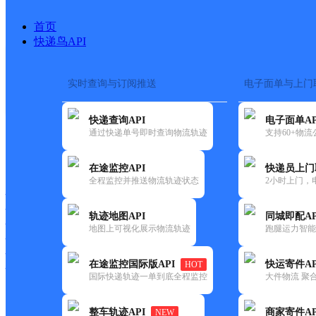
首页
快递鸟API
实时查询与订阅推送
电子面单与上门
搜索热词：
在途监控
快递查询API
电子面单AP
首页
>
快递大全
>
快递网点
通过快递单号即时查询物流轨迹
支持60+物
快递大全
快运大全
快递时效
在途监控API
快递员上门
全程监控并推送物流轨迹状态
2小时上门，
快递公司
快递网点
轨迹地图API
同城即配AP
快递电话
地图上可视化展示物流轨迹
跑腿运力智能
快运公司
快运网点
在途监控国际版API
快运寄件AP
HOT
快运电话
国际快递轨迹一单到底全程监控
大件物流 聚合
查询
整车轨迹API
商家寄件AP
NEW