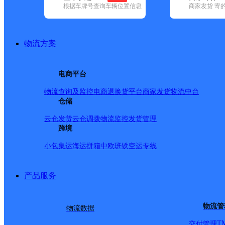
网点筛选
根据车牌号查询车辆位置信息
商家发货 寄
已选
城市：武汉市 ✕
快
物流方案
✕
清空已选
电商平台
品牌:
不限
安能快递(15)
百世快递(92)
德邦快递(147)
极兔速递(
物流查询及监控
电商退换货
平台商家发货
物流中台
邮政国内(245)
圆通速递(128)
仓储
韵达速递(312)
宅急送(1)
中通快递(
地区:
不限
蔡甸区(4)
东西湖区(10)
汉南区(1)
汉阳区(15)
洪山区(
云仓发货
云仓调拨
物流监控
发货管理
(26)
新洲区(2)
跨境
圆通速递,洪山区,武汉市
小包集运
海运拼箱
中欧班铁
空运专线
武昌区小洪山
产品服务
物流管
物流数据
圆通速递
更多号码
地址
T
交付管理