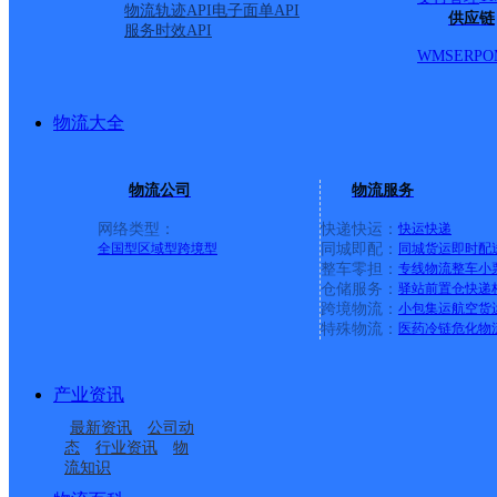
物流轨迹API
电子面单API
供应链
派送范围:，中南一路。中南
服务时效API
WMS
ERP
O
号。民主路双号560号至7
物流大全
路1号至150号。东二路
物流公司
物流服务
号至70号，洪山侧路单双
网络类型：
快递快运：
快运
快递
全国型
区域型
跨境型
同城即配：
同城货运
即时配
的）
详情
整车零担：
专线物流
整车
小
仓储服务：
驿站
前置仓
快递
跨境物流：
小包集运
航空货
特殊物流：
医药冷链
危化物
武昌火车站
产业资讯
圆通速递
更多号码
地址
最新资讯
公司动
态
行业资讯
物
流知识