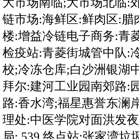
大市场南临;大市场北临:
链市场:海鲜区:鲜肉区:腊
楼:增益冷链电子商务:青
检疫站:青菱街城管中队:
校;冷冻仓库;白沙洲银湖
拜尔:建河工业园南郊路:
路:香水湾;福星惠誉东澜
理处:中医学院对面洪发夜
局: 539 终点站:张家