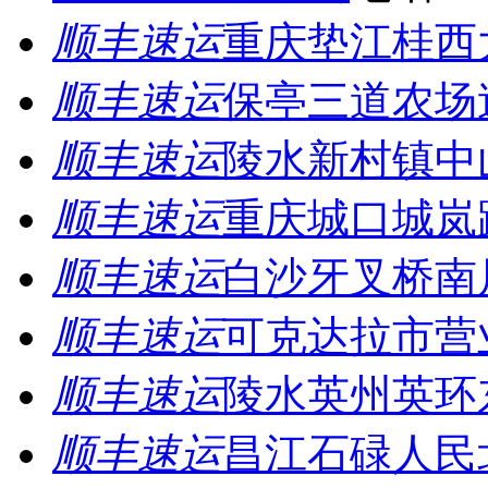
顺丰速运
重庆垫江桂西
顺丰速运
保亭三道农场
顺丰速运
陵水新村镇中
顺丰速运
重庆城口城岚
顺丰速运
白沙牙叉桥南
顺丰速运
可克达拉市营
顺丰速运
陵水英州英环
顺丰速运
昌江石碌人民