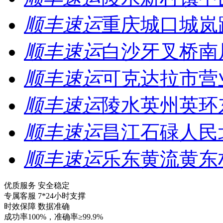
顺丰速运
重庆城口城岚
顺丰速运
白沙牙叉桥南
顺丰速运
可克达拉市营
顺丰速运
陵水英州英环
顺丰速运
昌江石碌人民
顺丰速运
乐东黄流黄东
优质服务 安全稳定
专属客服 7*24小时支撑
时效保障 数据准确
成功率100%，准确率≥99.9%