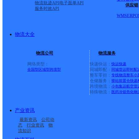
圆通速递
更多号码
地址
物流轨迹API
电子面单API
供应链
服务时效API
WMS
ERP
O
派送范围:纸坊镇内
详情
物流大全
江夏区金口
物流公司
物流服务
圆通速递
更多号码
地址
网络类型：
快递快运：
快运
快递
全国型
区域型
跨境型
同城即配：
同城货运
即时配
整车零担：
专线物流
整车
小
派送范围:文港路 金口医院
仓储服务：
驿站
前置仓
快递
跨境物流：
小包集运
航空货
特殊物流：
医药冷链
危化物
求实路 金江小区 杨园社区
产业资讯
坦湖 沈塘湾 司法所 金
最新资讯
公司动
态
行业资讯
物
流知识