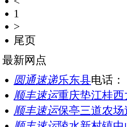
<
1
>
尾页
最新网点
圆通速递
乐东县
电话：
顺丰速运
重庆垫江桂西
顺丰速运
保亭三道农场
顺丰速运
陵水新村镇中