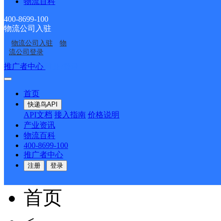
武昌区藏龙岛
物流百科
400-8699-100
物流公司入驻
圆通速递
更多号码
地址
物流公司入驻
物
流公司登录
派送范围:全境
详情
推广者中心
注册/登录
首页
江夏区大学城
快递鸟API
API文档
接入指南
价格说明
产业资讯
圆通速递
更多号码
地址
物流百科
400-8699-100
推广者中心
派送范围:全境
详情
注册
登录
首页