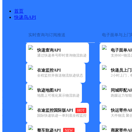
首页
快递鸟API
实时查询与订阅推送
电子面单与上门
搜索热词：
在途监控
快递查询API
电子面单AP
首页
>
快递大全
>
快递网
通过快递单号即时查询物流轨迹
支持60+物
在途监控API
快递员上门
快递大全
快运大全
快递时效
全程监控并推送物流轨迹状态
2小时上门，
轨迹地图API
同城即配AP
快递公司
地图上可视化展示物流轨迹
跑腿运力智能
快递网点
快递电话
快运公司
在途监控国际版API
快运寄件AP
HOT
国际快递轨迹一单到底全程监控
大件物流 聚合
快运网点
快运电话
整车轨迹API
商家寄件AP
NEW