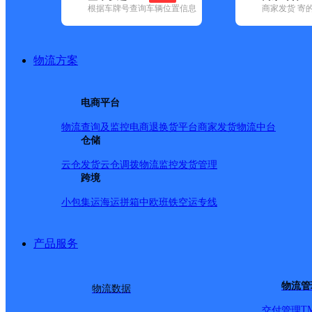
查询
根据车牌号查询车辆位置信息
商家发货 寄
网点筛选
物流方案
已选
城市：武汉市 ✕
快
电商平台
✕
清空已选
物流查询及监控
电商退换货
平台商家发货
物流中台
仓储
品牌:
不限
安能快递(15)
百世快递(92)
德邦快递(147)
极兔速递(
邮政国内(245)
圆通速递(128)
韵达速递(312)
宅急送(1)
中通快递(
云仓发货
云仓调拨
物流监控
发货管理
地区:
不限
蔡甸区(4)
跨境
东西湖区(10)
汉南区(1)
汉阳区(15)
洪山区(
(26)
新洲区(2)
小包集运
海运拼箱
中欧班铁
空运专线
圆通速递,江夏区,武汉市
产品服务
江夏纸坊
物流管
物流数据
T
交付管理