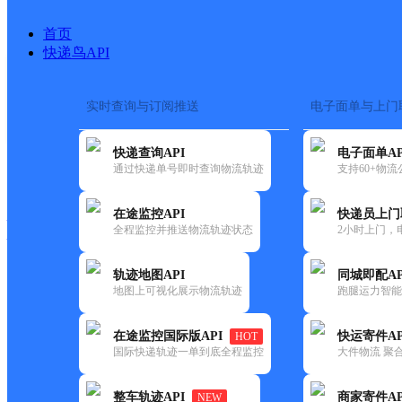
首页
快递鸟API
实时查询与订阅推送
电子面单与上门
搜索热词：
快递查询API
电子面单AP
快递大全
快运大全
快递时效
通过快递单号即时查询物流轨迹
支持60+物
在途监控API
快递员上门
快递公司
全程监控并推送物流轨迹状态
2小时上门，
快递网点
电话大全
轨迹地图API
同城即配AP
地图上可视化展示物流轨迹
跑腿运力智能
圆通
汉南区
在途监控国际版API
快运寄件AP
HOT
速递
国际快递轨迹一单到底全程监控
大件物流 聚合
更新时间：2021-11-26 00:00:00
整车轨迹API
商家寄件AP
NEW