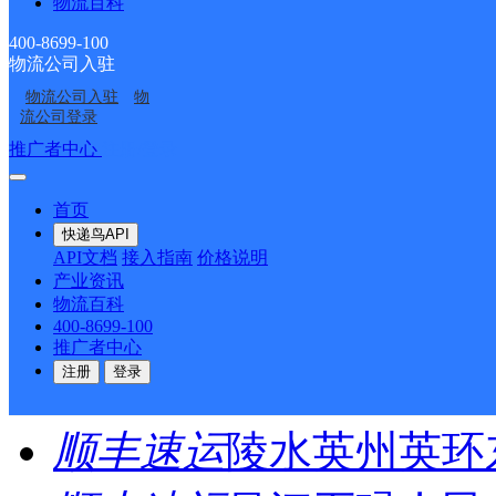
物流百科
圆通速递
乐东县
电话：
400-8699-100
物流公司入驻
顺丰速运
重庆垫江桂西
物流公司入驻
物
流公司登录
顺丰速运
保亭三道农场
推广者中心
注册/登录
顺丰速运
陵水新村镇中
首页
快递鸟API
顺丰速运
重庆城口城岚
API文档
接入指南
价格说明
产业资讯
物流百科
顺丰速运
白沙牙叉桥南
400-8699-100
推广者中心
注册
登录
顺丰速运
可克达拉市营
顺丰速运
陵水英州英环