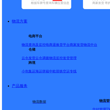
根据车牌号查询车辆位置信息
商家发货 寄
已选
城市：赣州市 ✕
快递：申通快递 ✕
地区：龙南市 ✕
清
品牌:
不限
安能快递(4)
百世快递(25)
德邦快递(187)
极兔速递(3
国内(379)
圆通速递(41)
韵达速递(208)
中通快递(18)
物流方案
地区:
不限
安远县(1)
崇义县(1)
大余县(1)
定南县(1)
赣县区(1)
县(1)
信丰县(1)
兴国县(1)
寻乌县(1)
于都县(1)
章贡区(6)
电商平台
申通快递,龙南市,赣州市
物流查询及监控
电商退换货
平台商家发货
物流中台
仓储
江西龙南公司
云仓发货
云仓调拨
物流监控
发货管理
跨境
小包集运
海运拼箱
中欧班铁
空运专线
申通快递
更多号码
地址：
产品服务
交汇处
派送范围:县城、龙南镇
物流管
物流数据
T
交付管理