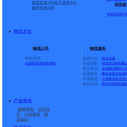
物流轨迹API
电子面单API
二工业园、杨村镇、东江
供应链
服务时效API
WMS
ERP
O
乡、桃江乡、汶龙镇、里
物流大全
首页
物流公司
物流服务
<
网络类型：
快递快运：
快运
快递
全国型
区域型
跨境型
同城即配：
同城货运
即时配
1
整车零担：
专线物流
整车
小
仓储服务：
驿站
前置仓
快递
>
跨境物流：
小包集运
航空货
特殊物流：
医药冷链
危化物
尾页
产业资讯
最新资讯
公司动
最新网点
态
行业资讯
物
流知识