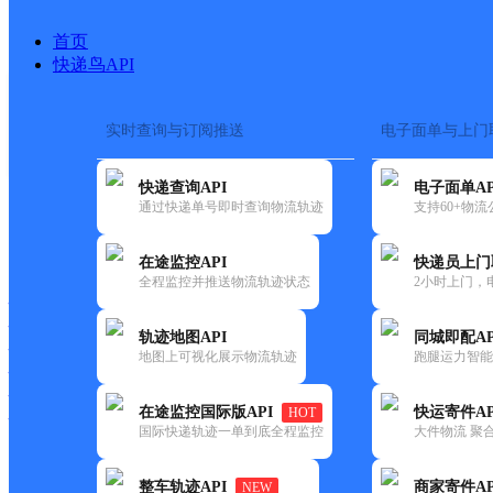
首页
快递鸟API
实时查询与订阅推送
电子面单与上门
搜索热词：
在途监控
快递查询API
电子面单AP
首页
>
快递大全
>
快递网点
通过快递单号即时查询物流轨迹
支持60+物
快递大全
快运大全
快递时效
在途监控API
快递员上门
全程监控并推送物流轨迹状态
2小时上门，
快递公司
快递网点
轨迹地图API
同城即配AP
快递电话
地图上可视化展示物流轨迹
跑腿运力智能
快运公司
快运网点
在途监控国际版API
快运寄件AP
HOT
快运电话
国际快递轨迹一单到底全程监控
大件物流 聚合
查询
整车轨迹API
商家寄件AP
NEW
网点筛选