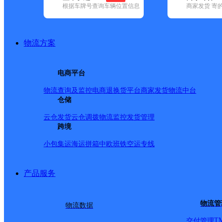
网点筛选
根据车牌号查询车辆位置信息
商家发货 寄
已选
城市：赣州市 ✕
快
物流方案
✕
清空已选
电商平台
品牌:
不限
安能快递(4)
百世快递(25)
德邦快递(187)
极兔速递(3
物流查询及监控
电商退换货
平台商家发货
物流中台
国内(379)
圆通速递(41)
仓储
韵达速递(208)
中通快递(18)
地区:
不限
安远县(1)
崇义县(1)
大余县(1)
定南县(1)
赣县区(1)
云仓发货
云仓调拨
物流监控
发货管理
县(1)
信丰县(1)
兴国县(1)
寻乌县(1)
于都县(1)
章贡区(6)
跨境
申通快递,赣县区,赣州市
小包集运
海运拼箱
中欧班铁
空运专线
江西赣县公司
产品服务
物流管
物流数据
申通快递
更多号码
地址
T
交付管理