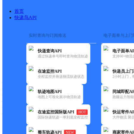
首页
快递鸟API
实时查询与订阅推送
电子面单与上门
搜索热词：
在途监控
快递查询API
电子面单AP
首页
>
快递大全
>
快递网点
通过快递单号即时查询物流轨迹
支持60+物
快递大全
快运大全
快递时效
在途监控API
快递员上门
全程监控并推送物流轨迹状态
2小时上门，
快递公司
快递网点
轨迹地图API
同城即配AP
快递电话
地图上可视化展示物流轨迹
跑腿运力智能
快运公司
快运网点
在途监控国际版API
快运寄件AP
HOT
快运电话
国际快递轨迹一单到底全程监控
大件物流 聚合
查询
整车轨迹API
商家寄件AP
NEW