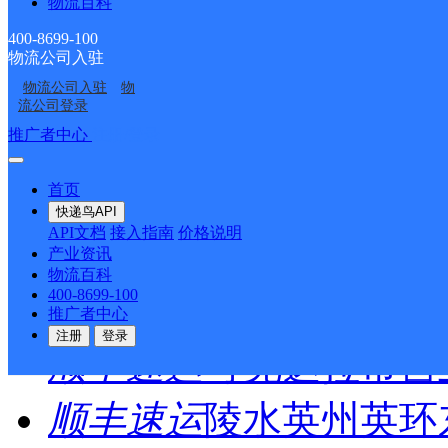
物流百科
圆通速递
乐东县
电话：
400-8699-100
物流公司入驻
顺丰速运
重庆垫江桂西
物流公司入驻
物
流公司登录
推广者中心
注册/登录
顺丰速运
保亭三道农场
首页
顺丰速运
陵水新村镇中
快递鸟API
API文档
接入指南
价格说明
顺丰速运
重庆城口城岚
产业资讯
物流百科
400-8699-100
顺丰速运
白沙牙叉桥南
推广者中心
注册
登录
顺丰速运
可克达拉市营
顺丰速运
陵水英州英环