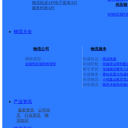
物流轨迹API
电子面单API
供应链
新技术产业开发区南井路
服务时效API
WMS
ERP
O
派送范围:赣县县城、梅
物流大全
首页
物流公司
物流服务
<
网络类型：
快递快运：
快运
快递
全国型
区域型
跨境型
同城即配：
同城货运
即时配
1
整车零担：
专线物流
整车
小
仓储服务：
驿站
前置仓
快递
跨境物流：
小包集运
航空货
>
特殊物流：
医药冷链
危化物
尾页
产业资讯
最新资讯
公司动
态
行业资讯
物
最新网点
流知识