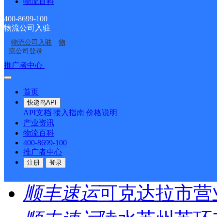
最新网点
物流百科
400-8699-100
物流公司入驻
圆通速递
乐东县
电话：
物流公司入驻
物
流公司登录
顺丰速运
重庆垫江桂西
推广者中心
注册/登录
顺丰速运
保亭三道农场
首页
快递鸟API
顺丰速运
陵水新村镇中
API文档
接入指南
价格说明
产业资讯
物流百科
顺丰速运
重庆城口城岚
400-8699-100
推广者中心
顺丰速运
白沙牙叉桥南
注册
登录
顺丰速运
可克达拉市营