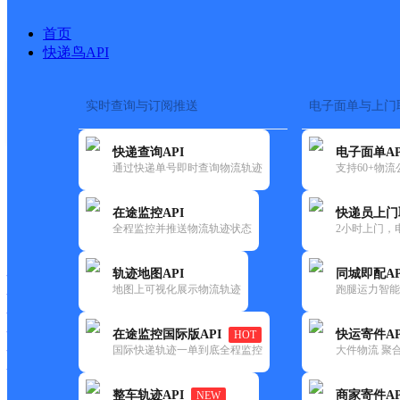
首页
快递鸟API
实时查询与订阅推送
电子面单与上门
搜索热词：
在途监控
快递查询API
电子面单AP
首页
>
快递大全
>
快递网
通过快递单号即时查询物流轨迹
支持60+物
在途监控API
快递员上门
快递大全
快运大全
快递时效
全程监控并推送物流轨迹状态
2小时上门，
轨迹地图API
同城即配AP
快递公司
地图上可视化展示物流轨迹
跑腿运力智能
快递网点
快递电话
快运公司
在途监控国际版API
快运寄件AP
HOT
国际快递轨迹一单到底全程监控
大件物流 聚合
快运网点
快运电话
整车轨迹API
商家寄件AP
NEW