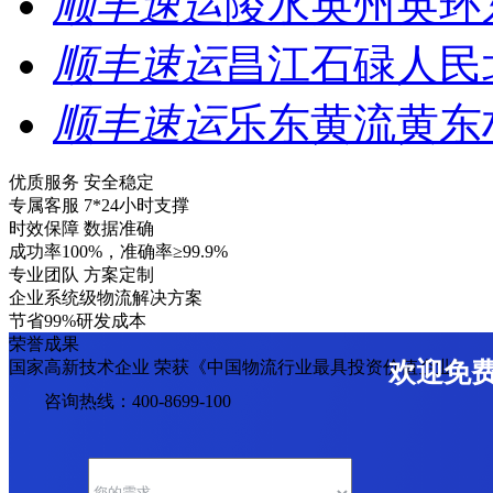
顺丰速运
陵水英州英环
顺丰速运
昌江石碌人民
顺丰速运
乐东黄流黄东
优质服务 安全稳定
专属客服 7*24小时支撑
时效保障 数据准确
成功率100%，准确率≥99.9%
专业团队 方案定制
企业系统级物流解决方案
节省99%研发成本
荣誉成果
国家高新技术企业 荣获《中国物流行业最具投资价值企业》
欢迎免
咨询热线：400-8699-100