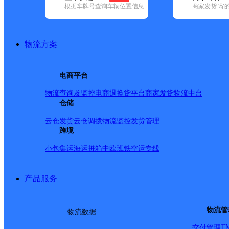
查询
根据车牌号查询车辆位置信息
商家发货 寄
网点筛选
物流方案
已选
城市：赣州市 ✕
快
电商平台
✕
清空已选
物流查询及监控
电商退换货
平台商家发货
物流中台
仓储
品牌:
不限
安能快递(4)
百世快递(25)
德邦快递(187)
极兔速递(3
国内(379)
圆通速递(41)
韵达速递(208)
中通快递(18)
云仓发货
云仓调拨
物流监控
发货管理
地区:
不限
安远县(1)
跨境
崇义县(1)
大余县(1)
定南县(1)
赣县区(1)
县(1)
信丰县(1)
兴国县(1)
寻乌县(1)
于都县(1)
章贡区(6)
小包集运
海运拼箱
中欧班铁
空运专线
申通快递,宁都县,赣州市
产品服务
江西赣州宁都公司
物流管
物流数据
T
交付管理