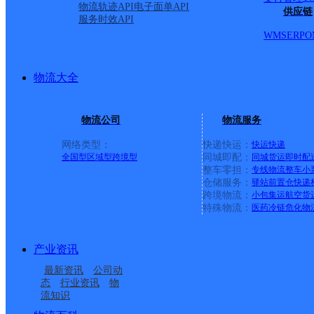
申通快递
更多号码
地址：
物流轨迹API
电子面单API
供应链
服务时效API
WMS
ERP
O
派送范围:县城、水东工
详情
物流大全
物流公司
物流服务
首页
网络类型：
快递快运：
快运
快递
全国型
区域型
跨境型
同城即配：
同城货运
即时配
<
整车零担：
专线物流
整车
小
仓储服务：
驿站
前置仓
快递
1
跨境物流：
小包集运
航空货
特殊物流：
医药冷链
危化物
>
产业资讯
尾页
最新资讯
公司动
态
行业资讯
物
流知识