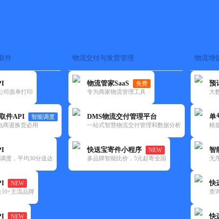
取件
物流交付与发货管理
物流增
在途监控
电子面单
快递查询
单号识别
上门取件
时效预测
I
物流管家SaaS
预
免费
流公司面单打印
专为商家物流管理工具
大
NEW
查询
取件API
DMS物流交付管理平台
单
智能调度
电商退换货必用
一站式智慧物流交付管理和数据分析
根
I
快送宝寄件小程序
智
NEW
调度，平均30分送达
多品牌智能比价，5元起寄全国
无
I
快
NEW
10+主流品牌
查
I
快
NEW