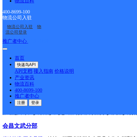
物流百科
优速快递
更多号码
地址：江西赣州市全南县城圆山路50号
400-8699-100
派送范围:中寨乡,全南县工业园,南迳镇,城厢镇,大吉山镇,社迳乡
物流公司入驻
物流公司入驻
物
安远欣山分部
流公司登录
推广者中心
注册/登录
优速快递
更多号码
地址：江西省安远县欣山镇东江源大道乘
派送范围:版石镇,蔡坊乡,车头镇,重石乡,镇岗乡,长沙乡,高云山乡
首页
信丰嘉定分部
快递鸟API
API文档
接入指南
价格说明
优速快递
更多号码
地址：江西省信丰县嘉定镇迎大道中段博大
产业资讯
派送范围:万隆乡,信丰县工业园,古陂镇,嘉定镇,大塘埠镇,大阿镇
物流百科
400-8699-100
龙南金塘分部
推广者中心
注册
登录
优速快递
更多号码
地址：江西省赣州市龙南县江西省赣州市
派送范围:东江乡,临塘乡,九连山林场,关西镇,南亨乡,夹湖乡,杨
会昌文武分部