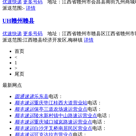
优速快递
更多号码
地址：江西省赣州市会昌县南街九州商城
派送范围:-
详情
UH赣州赣县
优速快递
更多号码
地址：江西省赣州市赣县区江西省赣州市赣州
派送范围:江西赣县经济开发区,梅林镇
详情
首页
<
1
>
尾页
最新网点
圆通速递
乐东县
电话：
顺丰速运
重庆垫江桂西大道营业站
电话：
顺丰速运
保亭三道农场速运营业点
电话：
顺丰速运
陵水新村镇中山路速运营业点
电话：
顺丰速运
重庆城口城岚路速运营业点
电话：
顺丰速运
白沙牙叉桥南居民区营业点
电话：
顺丰速运
可克达拉市营业点
电话：