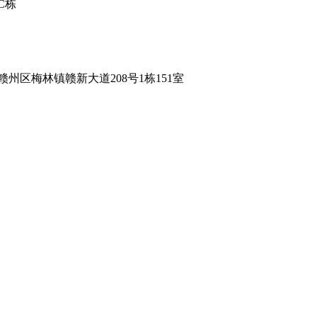
C栋
区梅林镇赣新大道208号1栋151室