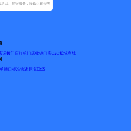
供退回、转寄服务，降低运输损失
(13)
邮政国内(379)
圆通速递(41)
韵达速递(208)
中通快递(18)
店
店调拨
门店打单
门店收银
门店O2O
私域商城
司
TMS
单
接口标准
轨迹标准