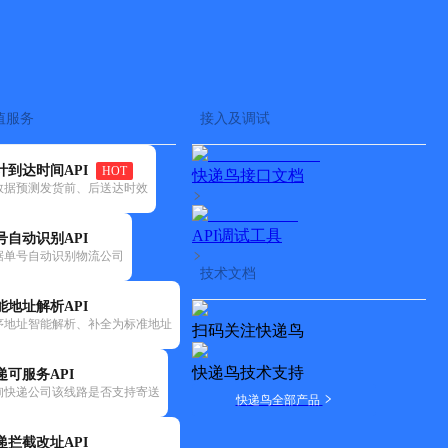
查快递
批量查询
值服务
接入及调试
计到达时间API
HOT
快递鸟接口文档
数据预测发货前、后送达时效
API调试工具
号自动识别API
据单号自动识别物流公司
技术文档
能地址解析API
序地址智能解析、补全为标准地址
扫码关注快递鸟
快递鸟技术支持
递可服务API
询快递公司该线路是否支持寄送
快递鸟全部产品
递拦截改址API