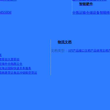
智能硬件
MS
SRM
分拣运输
仓储设备
智能终
区于都路西三区号
都县章江镇红军大道823号
物流文档
文档类型：
API产品接口文档
产品使用文档
送
票零担
大票零担
柜
海外仓
电商云仓
黄金开发区工业一路
运
海运
国际快递
关务服务
,解放街道,赣州经济技术开发区,赣江街道
详情
流
铁路货运
食品冷链
航空货运
经济技术开发区天赋路3号