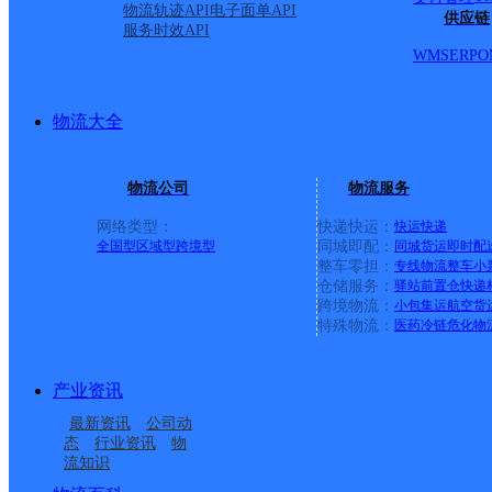
物流轨迹API
电子面单API
UH赣州红都
供应链
服务时效API
WMS
ERP
O
优速快递
更多号码
地址：江西省赣州市章贡区赣州市章江新
派送范围:赣江街道
详情
物流大全
UH赣州于都
优速快递
更多号码
地址：江西省赣州市于都县江西省赣州市于
物流公司
物流服务
派送范围:于都工业园
详情
网络类型：
快递快运：
快运
快递
经开杨坑分部
全国型
区域型
跨境型
同城即配：
同城货运
即时配
整车零担：
专线物流
整车
小
仓储服务：
驿站
前置仓
快递
优速快递
更多号码
地址：江西省赣州市全南县江西省赣州市
跨境物流：
小包集运
航空货
派送范围:赣州经济技术开发区,蟠龙镇（赣州经济技术开发区）
特殊物流：
医药冷链
危化物
赣州沙河分部
产业资讯
优速快递
更多号码
地址：江西省赣州市章贡区江西省赣州市
最新资讯
公司动
派送范围:沙河镇
详情
态
行业资讯
物
流知识
全南桃江分部