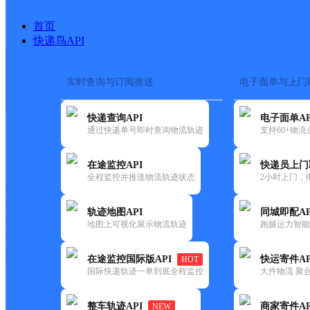
首页
快递鸟API
实时查询与订阅推送
电子面单与上门
搜索热词：
快递查询API
电子面单AP
首页
>
快递大全
>
快递网点
通过快递单号即时查询物流轨迹
支持60+物
快递大全
快运大全
快递时效
在途监控API
快递员上门
全程监控并推送物流轨迹状态
2小时上门，
快递公司
快递网点
轨迹地图API
同城即配AP
快递电话
地图上可视化展示物流轨迹
跑腿运力智能
快运公司
快运网点
在途监控国际版API
快运寄件AP
HOT
快运电话
国际快递轨迹一单到底全程监控
大件物流 聚合
查询
整车轨迹API
商家寄件AP
NEW
网点筛选