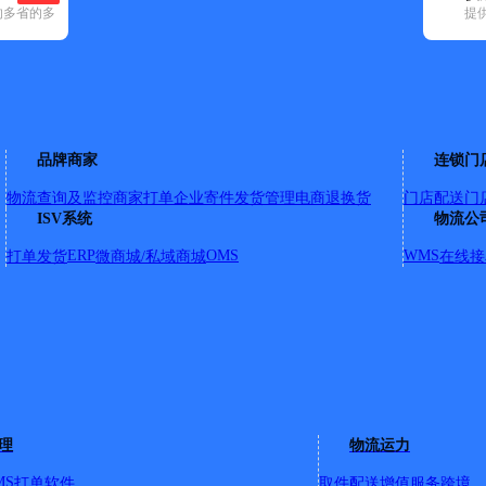
的多省的多
提
0)
申通快递(24)
顺丰速运(106)
速尔快递(23)
天地华宇(9)
优速快递
龙南市(1)
全南县(2)
石城县(1)
信丰县(1)
于都县(1)
章贡区(2)
品牌商家
连锁门
物流查询及监控
商家打单
企业寄件
发货管理
电商退换货
门店配送
门
余县新城镇城背路1号2号店丰网速运
ISV系统
物流公
梅关镇,樟斗镇,池江镇,河洞乡,浮江乡,青龙镇,黄龙镇
详情
ERP
OMS
WMS
打单发货
微商城/私域商城
在线接
南县历市镇源江路198号
理
物流运力
珠坑乡,琴江镇,高田镇,龙岗乡
详情
MS
打单软件
取件配送
增值服务
跨境