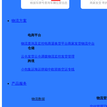
根据车牌号查询车辆位置信息
商家发货 寄
已选
城市：赣州市 ✕
快递：优速快递 ✕
清空已选
品牌:
不限
安能快递(4)
百世快递(25)
德邦快递(187)
极兔速递(3
地区:
不限
安远县(1)
大余县(1)
定南县(1)
赣县区(1)
会昌县(1)
物流方案
优速快递,赣州市,快递网点
UH赣州大余
电商平台
物流查询及监控
电商退换货
平台商家发货
物流中台
优速快递
更多号码
地址：江西省赣州市大余县江西省赣州市大
仓储
派送范围:新城镇,内良乡,南安镇,吉村镇,左拔镇,新世纪工业园,
云仓发货
云仓调拨
物流监控
发货管理
UH赣州定南
跨境
小包集运
海运拼箱
中欧班铁
空运专线
优速快递
更多号码
地址：江西省赣州市定南县江西省赣州市定
派送范围:定南县工业园
详情
产品服务
石城琴江分部
优速快递
更多号码
地址：江西赣州市石城县莲城北路40号
物流管
物流数据
派送范围:横江镇,丰山乡,大由乡,小松镇,屏山镇,木兰乡,洋地乡,
T
交付管理